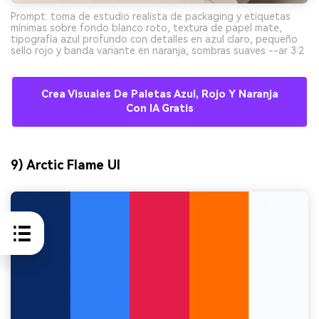
Prompt: toma de estudio realista de packaging y etiquetas
mínimas sobre fondo blanco roto, textura de papel mate,
tipografía azul profundo con detalles en azul claro, pequeño
sello rojo y banda variante en naranja, sombras suaves --ar 3:2
Crea Visuales De Paletas Azul, Rojo Y Naranja
Con IA Gratis
9) Arctic Flame UI