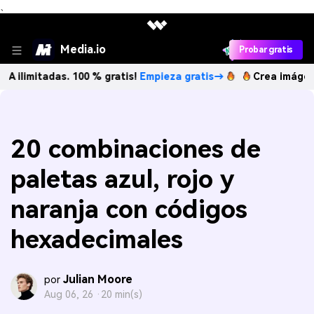
、
Media.io
Probar gratis
adas. 100 % gratis!
Empieza gratis→
Crea imágenes IA ilim
20 combinaciones de
paletas azul, rojo y
naranja con códigos
hexadecimales
Julian Moore
por
Aug 06, 26 ·
20 min(s)