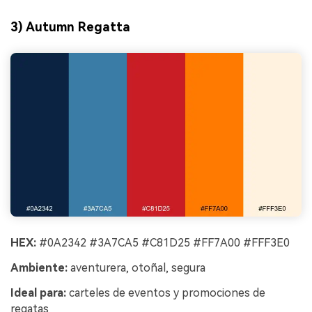
3) Autumn Regatta
HEX:
#0A2342 #3A7CA5 #C81D25 #FF7A00 #FFF3E0
Ambiente:
aventurera, otoñal, segura
Ideal para:
carteles de eventos y promociones de
regatas