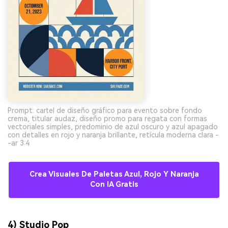
Prompt: cartel de diseño gráfico para evento sobre fondo
crema, titular audaz, diseño promo para regata con formas
vectoriales simples, predominio de azul oscuro y azul apagado
con detalles en rojo y naranja brillante, retícula moderna clara -
-ar 3:4
Crea Visuales De Paletas Azul, Rojo Y Naranja
Con IA Gratis
4) Studio Pop