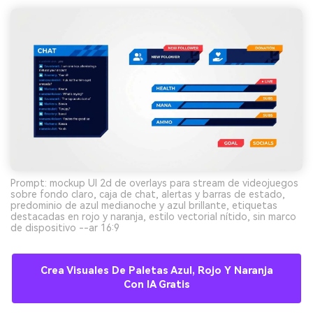
Prompt: mockup UI 2d de overlays para stream de videojuegos
sobre fondo claro, caja de chat, alertas y barras de estado,
predominio de azul medianoche y azul brillante, etiquetas
destacadas en rojo y naranja, estilo vectorial nítido, sin marco
de dispositivo --ar 16:9
Crea Visuales De Paletas Azul, Rojo Y Naranja
Con IA Gratis