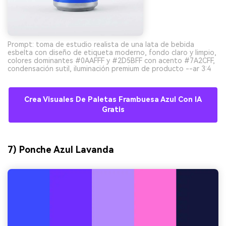
Prompt: toma de estudio realista de una lata de bebida
esbelta con diseño de etiqueta moderno, fondo claro y limpio,
colores dominantes #0AAFFF y #2D5BFF con acento #7A2CFF,
condensación sutil, iluminación premium de producto --ar 3:4
Crea Visuales De Paletas Frambuesa Azul Con IA
Gratis
7) Ponche Azul Lavanda