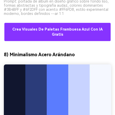
Prompt: portada de álbum en diseño gráfico sobre fondo liso,
formas abstractas y tipografía audaz, colores dominantes
#3B4BFF y #6F2DFF con acento #FF6FD8, estilo experimental
moderno, bordes definidos --ar 1:1
Crea Visuales De Paletas Frambuesa Azul Con IA
Gratis
8) Minimalismo Acero Arándano