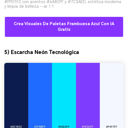
#FFD1F2 con acentos #6A8CFF y #7C3AED, estética moderna
y limpia de belleza --ar 1:1
Crea Visuales De Paletas Frambuesa Azul Con IA
Gratis
5) Escarcha Neón Tecnológica