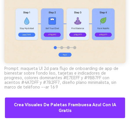
Prompt: maqueta UI 2d para flujo de onboarding de app de
bienestar sobre fondo liso, tarjetas e indicadores de
progreso, colores dominantes #E7EEFF y #9BB7FF con
acentos #4A7DFF y #7B2FF7, diseño plano minimalista, sin
marco de teléfono --ar 16:9
Crea Visuales De Paletas Frambuesa Azul Con IA
Gratis