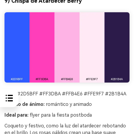
9) Chispa de Atardecer Berry
HEX:
#2D5BFF #FF3DBA #FFB4E6 #FFE9F7 #2B1B4A
Estado de ánimo:
romántico y animado
Ideal para:
flyer para la fiesta postboda
Coqueto y festivo, como la luz del atardecer rebotando
en el brillo. Los rosas pálidos crean una base suave