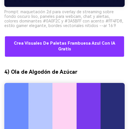
Prompt: maquetación 2d para overlay de streaming sobre
fondo oscuro liso, paneles para webcam, chat y alertas,
colores dominantes #0A0F2C y #3A5BFF con acento #FF4FD8,
estilo gamer elegante, bordes vectoriales nítidos --ar 16:9
Crea Visuales De Paletas Frambuesa Azul Con IA
Gratis
4) Ola de Algodón de Azúcar