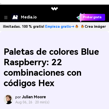
、
Media.io
Probar gratis
adas. 100 % gratis!
Empieza gratis→
Crea imágenes IA ilim
Paletas de colores Blue
Raspberry: 22
combinaciones con
códigos Hex
Julian Moore
por
Aug 06, 26 ·
20 min(s)