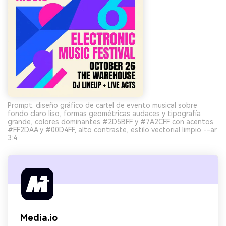
Prompt: diseño gráfico de cartel de evento musical sobre
fondo claro liso, formas geométricas audaces y tipografía
grande, colores dominantes #2D5BFF y #7A2CFF con acentos
#FF2DAA y #00D4FF, alto contraste, estilo vectorial limpio --ar
3:4
Media.io