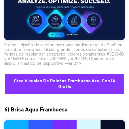
Prompt: diseño de sección hero para landing page de SaaS en
2d sobre fondo liso, titular grande, iconos de características,
formas de resplandor abstracto, colores dominantes #0E1B4D
y #1F6BFF con acentos #00E5FF y #7E3CFF, UI moderno y
limpio, sin marco de dispositivo --ar 21:9
Crea Visuales De Paletas Frambuesa Azul Con IA
Gratis
6) Brisa Aqua Frambuesa