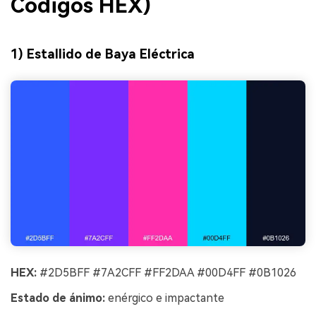
Códigos HEX)
1) Estallido de Baya Eléctrica
HEX:
#2D5BFF #7A2CFF #FF2DAA #00D4FF #0B1026
Estado de ánimo:
enérgico e impactante