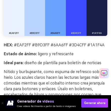
HEX:
#EAF2FF #B9D3FF #6AA6FF #3D4CFF #1A1F4A
Estado de ánimo:
ligero y refrescante
Ideal para:
diseño de plantilla para boletín de noticias
Nítido y burbujeante, como espuma de refresco sobre
hielo. Los azules claros hacen las lecturas largas más
cómodas mientras que el cobalto intenso crea jerarquía
clara para botones y enlaces. Úsalo en boletines,
encabezados de blogs y promociones por correo que
requieran un tono limpio y amigable. Consejo: configura
Generador de videos
Generar ahora
los enlaces en cobalto y utiliza el tono más oscuro para
Crea videos fácilmente a partir de texto o imágenes