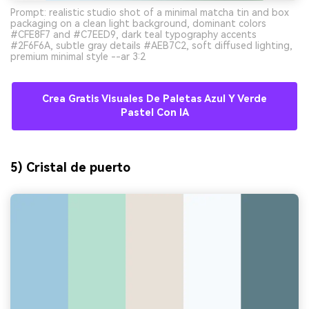
Prompt: realistic studio shot of a minimal matcha tin and box
packaging on a clean light background, dominant colors
#CFE8F7 and #C7EED9, dark teal typography accents
#2F6F6A, subtle gray details #AEB7C2, soft diffused lighting,
premium minimal style --ar 3:2
Crea Gratis Visuales De Paletas Azul Y Verde
Pastel Con IA
5) Cristal de puerto