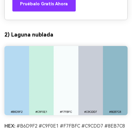
Pruébalo Gratis Ahora
2) Laguna nublada
HEX:
#B6D9F2 #C9F0E1 #F7FBFC #C9CDD7 #8EB7C8