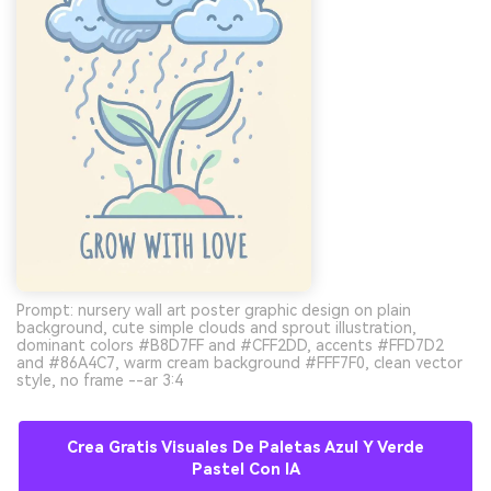
Prompt: nursery wall art poster graphic design on plain
background, cute simple clouds and sprout illustration,
dominant colors #B8D7FF and #CFF2DD, accents #FFD7D2
and #86A4C7, warm cream background #FFF7F0, clean vector
style, no frame --ar 3:4
Crea Gratis Visuales De Paletas Azul Y Verde
Pastel Con IA