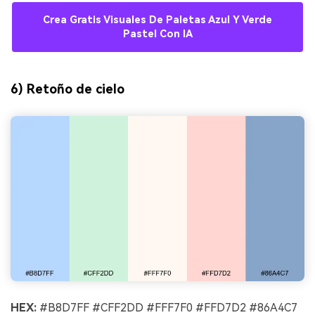
Crea Gratis Visuales De Paletas Azul Y Verde
Pastel Con IA
6) Retoño de cielo
HEX:
#B8D7FF #CFF2DD #FFF7F0 #FFD7D2 #86A4C7