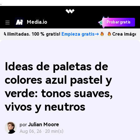
、
Media.io
Probar gratis
adas. 100 % gratis!
Empieza gratis→
Crea imágenes IA ilim
Ideas de paletas de
colores azul pastel y
verde: tonos suaves,
vivos y neutros
Julian Moore
por
Aug 06, 26 ·
20 min(s)