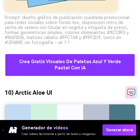
Prompt: diseño gráfico de publicación cuadrada promocional
para redes sociales sobre fondo liso, disposición retro de
venta de verano con titular en negrita y etiqueta de precio,
formas geométricas simples, colores dominantes #8CC8F0 y
#B6F0DB, matices cálidos #FFC7A8 y #FFF2D9, texto en
#2F6B8F, sin fotografía --ar 1:1
Crea Gratis Visuales De Paletas Azul Y Verde
Pastel Con IA
10) Arctic Aloe UI
Generador de videos
Generar ahora
Crea videos fácilmente a partir de texto o imágenes