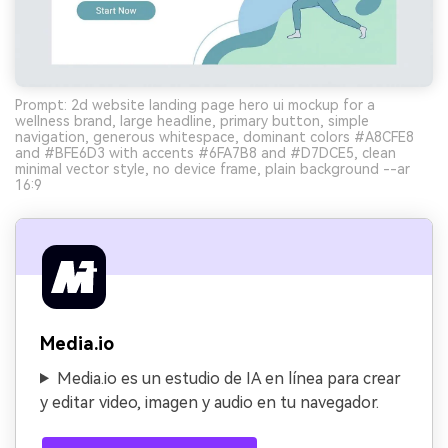
Prompt: 2d website landing page hero ui mockup for a
wellness brand, large headline, primary button, simple
navigation, generous whitespace, dominant colors #A8CFE8
and #BFE6D3 with accents #6FA7B8 and #D7DCE5, clean
minimal vector style, no device frame, plain background --ar
16:9
Media.io
Media.io es un estudio de IA en línea para crear
y editar video, imagen y audio en tu navegador.