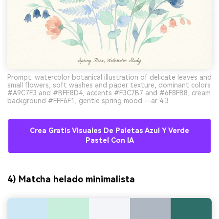
Prompt: watercolor botanical illustration of delicate leaves and
small flowers, soft washes and paper texture, dominant colors
#A9C7F3 and #BFE8D4, accents #F3C7B7 and #6F8FB8, cream
background #FFF6F1, gentle spring mood --ar 4:3
Crea Gratis Visuales De Paletas Azul Y Verde
Pastel Con IA
4) Matcha helado minimalista