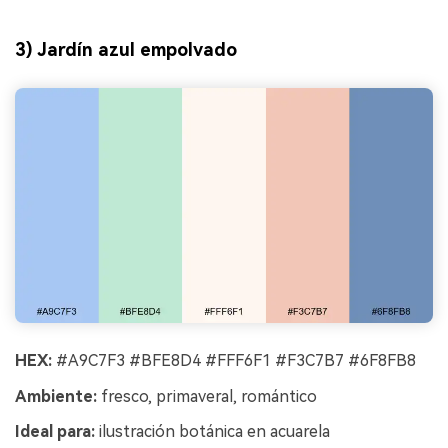
3) Jardín azul empolvado
HEX:
#A9C7F3 #BFE8D4 #FFF6F1 #F3C7B7 #6F8FB8
Ambiente:
fresco, primaveral, romántico
Ideal para:
ilustración botánica en acuarela