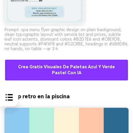
Prompt: spa menu flyer graphic design on plain background,
clean typographic layout with service list and prices, subtle
leaf icon accents, dominant colors #B2D7E6 and #C8E9D8,
neutral supports #F4F6F8 and #D2C8BE, headings in #6B8D86,
no hands, no table --ar 3:4
Crea Gratis Visuales De Paletas Azul Y Verde
Pastel Con IA
9) Pop retro en la piscina