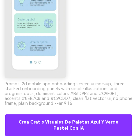
Prompt: 2d mobile app onboarding screen ui mockup, three
stacked onboarding panels with simple illustrations and
progress dots, dominant colors #B6D9F2 and #C9F0E1,
accents #8EB7C8 and #C9CDD7, clean flat vector ui, no phone
frame, plain background --ar 9:16
Crea Gratis Visuales De Paletas Azul Y Verde
Pastel Con IA