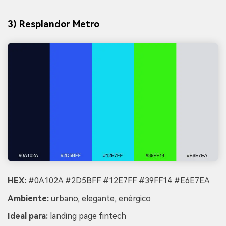
3) Resplandor Metro
HEX:
#0A102A #2D5BFF #12E7FF #39FF14 #E6E7EA
Ambiente:
urbano, elegante, enérgico
Ideal para:
landing page fintech