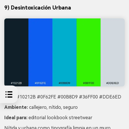
9) Desintoxicación Urbana
HEX:
#10212B #0F62FE #00B8D9 #36FF00 #DDE6ED
Ambiente:
callejero, nítido, seguro
Ideal para:
editorial lookbook streetwear
Nítida y urbana como tipografía limpia en un muro