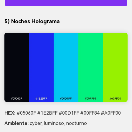
5) Noches Holograma
HEX:
#05060F #1E2BFF #00D1FF #00FF84 #A0FF00
Ambiente:
cyber, luminoso, nocturno