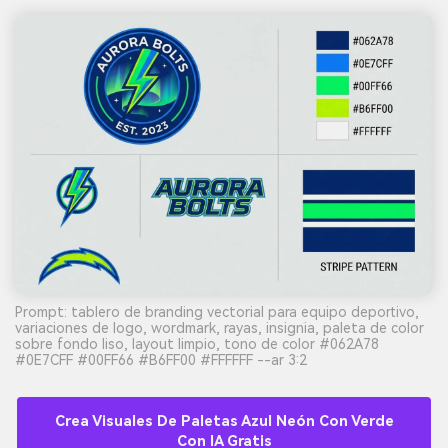
Crea imágenes IA
ilimitadas. 100 %
gratis!
Empieza Gratis→
Prompt: tablero de branding vectorial para equipo deportivo,
variaciones de logo, wordmark, rayas, insignia, paleta de color
sobre fondo liso, layout limpio, tono de color #062A78
#0E7CFF #00FF66 #B6FF00 #FFFFFF --ar 3:2
Crea Visuales De Paletas Azul Neón Con Verde
Con IA Gratis