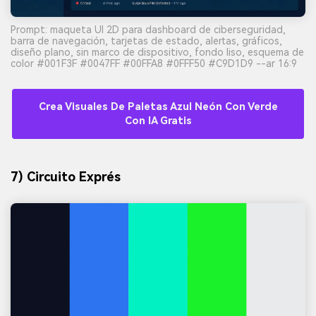
Prompt: maqueta UI 2D para dashboard de ciberseguridad,
barra de navegación, tarjetas de estado, alertas, gráficos,
diseño plano, sin marco de dispositivo, fondo liso, esquema de
color #001F3F #0047FF #00FFA8 #0FFF50 #C9D1D9 --ar 16:9
Crea Visuales De Paletas Azul Neón Con Verde
Con IA Gratis
7) Circuito Exprés