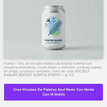
Prompt: foto de estudio realista de bebida invernal con
etiqueta minimalista, fondo limpio y uniforme, sombras suaves,
sin props, producto centrado, tono de color #0C2E63
#4AA3FF #BFF6FF #25FF7A #F8FFF9 --ar 3:2
Crea Visuales De Paletas Azul Neón Con Verde
Con IA Gratis