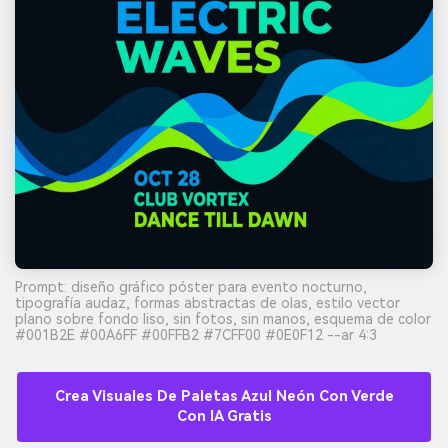
Prompt: diseño gráfico póster para evento nocturno,
tipografía audaz, formas abstractas de olas, estilo vector
plano sobre fondo liso, sin fotos, sin manos, esquema de color
#001B2E #00A6FF #00FFB2 #7CFF00 #0E0F12 --ar 4:3
Crea Visuales De Paletas Azul Neón Con Verde
Con IA Gratis