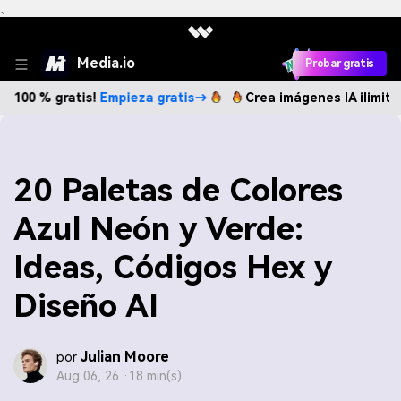
、
Media.io
Probar gratis
ratis!
Empieza gratis→
Crea imágenes IA ilimitadas. 100 
20 Paletas de Colores
Azul Neón y Verde:
Ideas, Códigos Hex y
Diseño AI
Julian Moore
por
Aug 06, 26 ·
18 min(s)