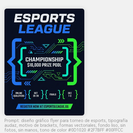
Prompt: diseño gráfico flyer para torneo de esports, tipografía
audaz, motivo de brackets, formas vectoriales, fondo liso, sin
fotos, sin manos, tono de color #0D1020 #2F7BFF #00FFCC