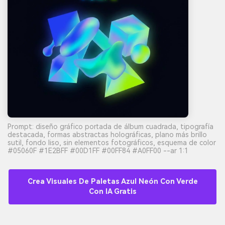
Prompt: diseño gráfico portada de álbum cuadrada, tipografía
destacada, formas abstractas holográficas, plano más brillo
sutil, fondo liso, sin elementos fotográficos, esquema de color
#05060F #1E2BFF #00D1FF #00FF84 #A0FF00 --ar 1:1
Crea Visuales De Paletas Azul Neón Con Verde
Con IA Gratis