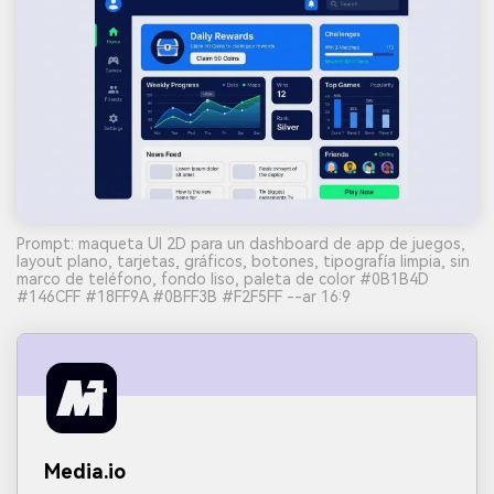
Prompt: maqueta UI 2D para un dashboard de app de juegos,
layout plano, tarjetas, gráficos, botones, tipografía limpia, sin
marco de teléfono, fondo liso, paleta de color #0B1B4D
#146CFF #18FF9A #0BFF3B #F2F5FF --ar 16:9
Media.io