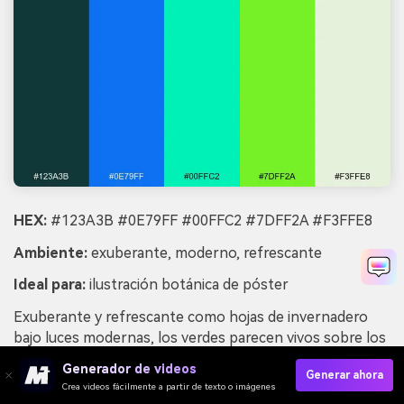
HEX:
#123A3B #0E79FF #00FFC2 #7DFF2A #F3FFE8
Ambiente:
exuberante, moderno, refrescante
Ideal para:
ilustración botánica de póster
Exuberante y refrescante como hojas de invernadero
bajo luces modernas, los verdes parecen vivos sobre los
azules fríos. Úsalo para carteles botánicos, branding
Generador de videos
Generar ahora
eco-tecnológico, o gráficos de bienestar con un giro
Crea videos fácilmente a partir de texto o imágenes
futurista. Combina el blanco-verde pálido con mucho