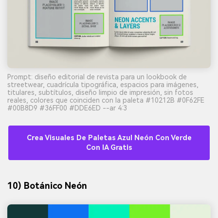
Prompt: diseño editorial de revista para un lookbook de
streetwear, cuadrícula tipográfica, espacios para imágenes,
titulares, subtítulos, diseño limpio de impresión, sin fotos
reales, colores que coinciden con la paleta #10212B #0F62FE
#00B8D9 #36FF00 #DDE6ED --ar 4:3
Crea Visuales De Paletas Azul Neón Con Verde
Con IA Gratis
10) Botánico Neón