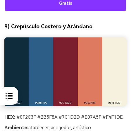
Gratis
9) Crepúsculo Costero y Arándano
HEX:
#0F2C3F #2B5F8A #7C1D2D #E07A5F #F4F1DE
Ambiente:
atardecer, acogedor, artístico