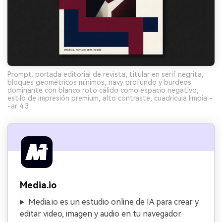
Prompt: portada editorial de revista, titular en serif negrita,
bloques geométricos mínimos, navy profundo y burdeos
dominante con blanco roto cálido como espacio negativo,
estilo de impresión premium, alto contraste, cuadrícula limpia -
-ar 4:3
Media.io
Media.io es un estudio online de IA para crear y
editar video, imagen y audio en tu navegador.