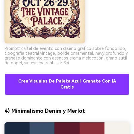
Prompt: cartel de evento con diseño gráfico sobre fondo liso,
tipografía teatral vintage, borde ornamental, navy profundo y
granate dominante con acentos crema melocotón, grano sutil
de papel, sin escena real --ar 3:4
Crea Visuales De Paleta Azul-Granate Con IA
Gratis
4) Minimalismo Denim y Merlot