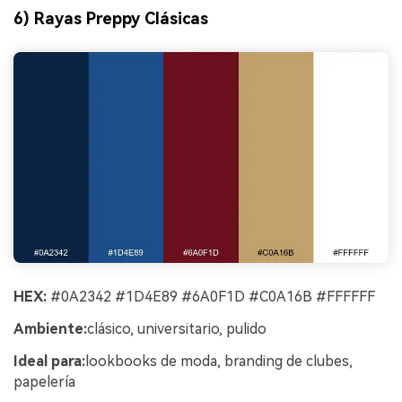
6) Rayas Preppy Clásicas
HEX:
#0A2342 #1D4E89 #6A0F1D #C0A16B #FFFFFF
Ambiente:
clásico, universitario, pulido
Ideal para:
lookbooks de moda, branding de clubes,
papelería