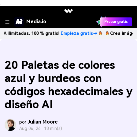
、
Media.io
Probar gratis
das. 100 % gratis!
Empieza gratis→
Crea imágenes IA ilim
20 Paletas de colores
azul y burdeos con
códigos hexadecimales y
diseño AI
Julian Moore
por
Aug 06, 26 ·
18 min(s)