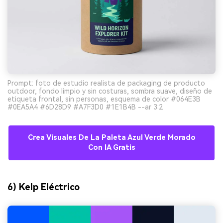
Prompt: foto de estudio realista de packaging de producto
outdoor, fondo limpio y sin costuras, sombra suave, diseño de
etiqueta frontal, sin personas, esquema de color #064E3B
#0EA5A4 #6D28D9 #A7F3D0 #1E1B4B --ar 3:2
Crea Visuales De La Paleta Azul Verde Morado
Con IA Gratis
6) Kelp Eléctrico