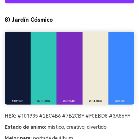
8) Jardín Cósmico
HEX:
#101935 #2EC4B6 #7B2CBF #F0EBD8 #3A86FF
Estado de ánimo:
místico, creativo, divertido
Mejor para:
portada de álbum