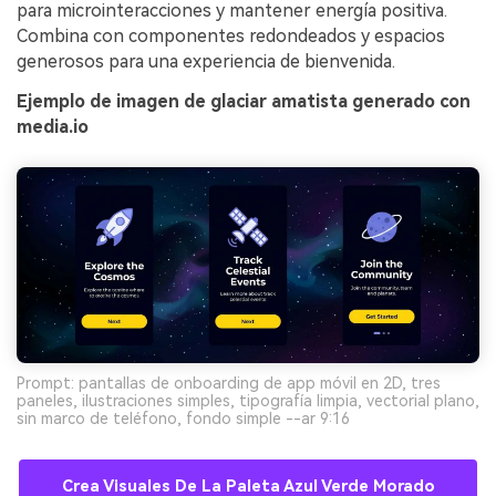
para microinteracciones y mantener energía positiva.
Combina con componentes redondeados y espacios
generosos para una experiencia de bienvenida.
Ejemplo de imagen de glaciar amatista generado con
media.io
Prompt: pantallas de onboarding de app móvil en 2D, tres
paneles, ilustraciones simples, tipografía limpia, vectorial plano,
sin marco de teléfono, fondo simple --ar 9:16
Crea Visuales De La Paleta Azul Verde Morado