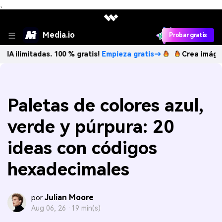
、
Media.io
Probar gratis
mitadas. 100 % gratis!
Empieza gratis→
Crea imágenes IA i
Paletas de colores azul,
verde y púrpura: 20
ideas con códigos
hexadecimales
Julian Moore
por
Aug 06, 26 ·
19 min(s)