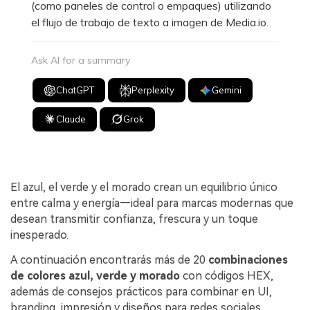
(como paneles de control o empaques) utilizando
el flujo de trabajo de texto a imagen de Media.io.
Ask AI for a summary
ChatGPT
Perplexity
Gemini
Claude
Grok
El azul, el verde y el morado crean un equilibrio único
entre calma y energía—ideal para marcas modernas que
desean transmitir confianza, frescura y un toque
inesperado.
A continuación encontrarás más de 20
combinaciones
de colores azul, verde y morado
con códigos HEX,
además de consejos prácticos para combinar en UI,
branding, impresión y diseños para redes sociales.