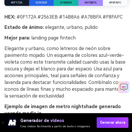
HEX:
#0F172A #2563EB #14B8A6 #A78BFA #F8FAFC
Estado de ánimo:
elegante, urbano, pulido
Mejor para:
landing page fintech
Elegante y urbano, como letreros de neón sobre
pavimento mojado. Un esquema de colores azul-verde-
violeta como este transmite calidad cuando usas la base
oscura y dejas el blanco para dar espacio. Usa azul para
acciones principales, teal para señales de confianza y
lavanda para destacar funcionalidades. Combínalo con
iconos de líneas finas y mucho espaciado para mantener
la sensación de exclusividad.
Ejemplo de imagen de metro nightshade generado
usando media.io
Generador de videos
Generar ahora
Crea videos fácilmente a partir de texto o imágenes