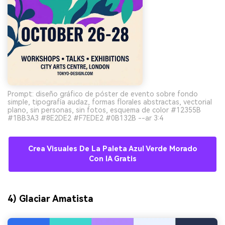
Prompt: diseño gráfico de póster de evento sobre fondo
simple, tipografía audaz, formas florales abstractas, vectorial
plano, sin personas, sin fotos, esquema de color #12355B
#1BB3A3 #8E2DE2 #F7EDE2 #0B132B --ar 3:4
Crea Visuales De La Paleta Azul Verde Morado
Con IA Gratis
4) Glaciar Amatista