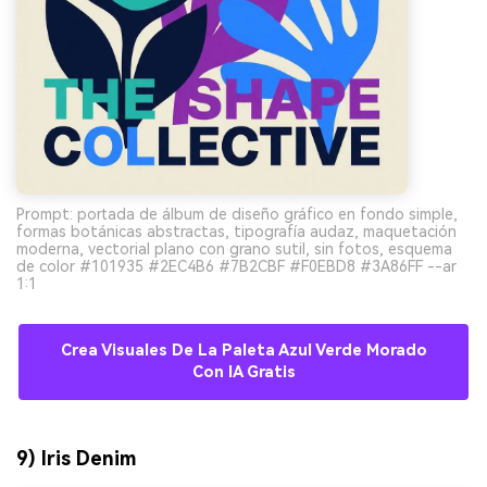
Prompt: portada de álbum de diseño gráfico en fondo simple,
formas botánicas abstractas, tipografía audaz, maquetación
moderna, vectorial plano con grano sutil, sin fotos, esquema
de color #101935 #2EC4B6 #7B2CBF #F0EBD8 #3A86FF --ar
1:1
Crea Visuales De La Paleta Azul Verde Morado
Con IA Gratis
9) Iris Denim