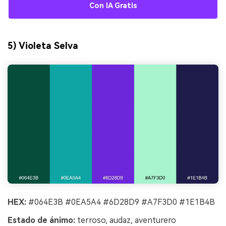
Con IA Gratis
5) Violeta Selva
HEX:
#064E3B #0EA5A4 #6D28D9 #A7F3D0 #1E1B4B
Estado de ánimo:
terroso, audaz, aventurero