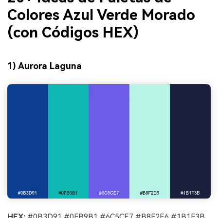
Colores Azul Verde Morado
(con Códigos HEX)
1) Aurora Laguna
HEX:
#0B3D91 #0FB9B1 #6C5CE7 #B8F2E6 #1B1F3B