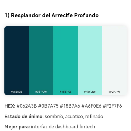
1) Resplandor del Arrecife Profundo
HEX:
#062A3B #0B7A75 #18B7A6 #A6F0E6 #F2F7F6
Estado de ánimo:
sombrío, acuático, refinado
Mejor para:
interfaz de dashboard fintech