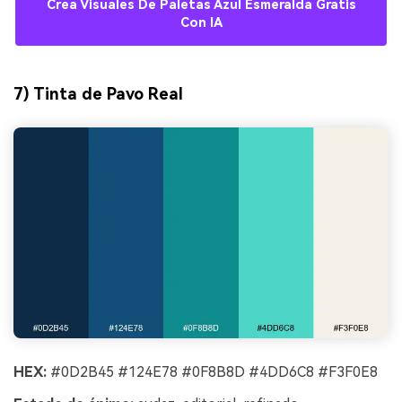
Crea Visuales De Paletas Azul Esmeralda Gratis
Con IA
7) Tinta de Pavo Real
HEX:
#0D2B45 #124E78 #0F8B8D #4DD6C8 #F3F0E8