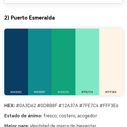
2) Puerto Esmeralda
HEX:
#0A3D62 #0D8B8F #12A37A #7FE7C4 #FFF3E6
Estado de ánimo:
fresco, costero, acogedor
Mejor para:
identidad de marca de bienestar