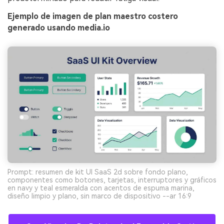
Ejemplo de imagen de plan maestro costero
generado usando media.io
Prompt: resumen de kit UI SaaS 2d sobre fondo plano,
componentes como botones, tarjetas, interruptores y gráficos
en navy y teal esmeralda con acentos de espuma marina,
diseño limpio y plano, sin marco de dispositivo --ar 16:9