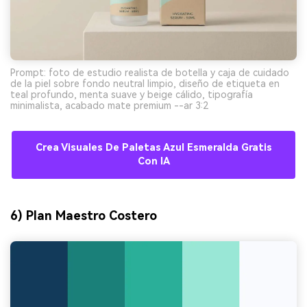
Prompt: foto de estudio realista de botella y caja de cuidado
de la piel sobre fondo neutral limpio, diseño de etiqueta en
teal profundo, menta suave y beige cálido, tipografía
minimalista, acabado mate premium --ar 3:2
Crea Visuales De Paletas Azul Esmeralda Gratis
Con IA
6) Plan Maestro Costero