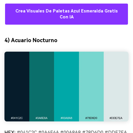
Crea Visuales De Paletas Azul Esmeralda Gratis
Con IA
4) Acuario Nocturno
HEX:
#041C2C #0A6E6A #00A8A8 #78D6D0 #DDE7EA