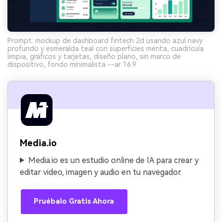
Prompt: mockup de dashboard fintech 2d usando azul navy
profundo y esmeralda teal con superficies menta, cuadrícula
limpia, gráficos y tarjetas, diseño plano, sin marco de
dispositivo, fondo minimalista --ar 16:9
Media.io
Media.io es un estudio online de IA para crear y
editar video, imagen y audio en tu navegador.
Pruébalo Gratis Ahora