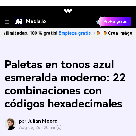
、
Media.io
Probar gratis
das. 100 % gratis!
Empieza gratis→
Crea imágenes IA ilimi
Paletas en tonos azul
esmeralda moderno: 22
combinaciones con
códigos hexadecimales
Julian Moore
por
Aug 06, 26 ·
20 min(s)