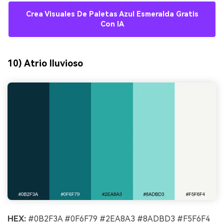
Crea Visuales De Paletas Azul Esmeralda Gratis
Con IA
10) Atrio lluvioso
HEX:
#0B2F3A #0F6F79 #2EA8A3 #8ADBD3 #F5F6F4