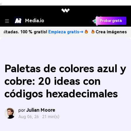
、
Media.io
Probar gratis
 100 % gratis!
Empieza gratis→
Crea imágenes IA ilimitada
Paletas de colores azul y
cobre: 20 ideas con
códigos hexadecimales
Julian Moore
por
Aug 06, 26 ·
21 min(s)