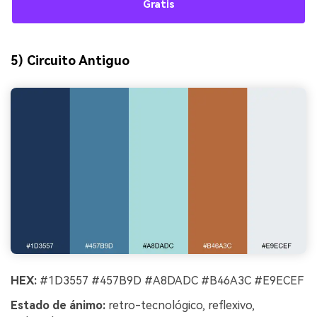
Gratis
5) Circuito Antiguo
HEX:
#1D3557 #457B9D #A8DADC #B46A3C #E9ECEF
Estado de ánimo:
retro-tecnológico, reflexivo,