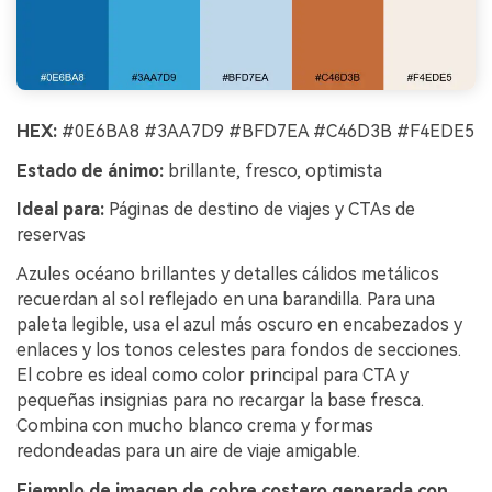
HEX:
#0E6BA8 #3AA7D9 #BFD7EA #C46D3B #F4EDE5
Estado de ánimo:
brillante, fresco, optimista
Ideal para:
Páginas de destino de viajes y CTAs de
reservas
Azules océano brillantes y detalles cálidos metálicos
recuerdan al sol reflejado en una barandilla. Para una
paleta legible, usa el azul más oscuro en encabezados y
enlaces y los tonos celestes para fondos de secciones.
El cobre es ideal como color principal para CTA y
pequeñas insignias para no recargar la base fresca.
Combina con mucho blanco crema y formas
redondeadas para un aire de viaje amigable.
Crea imágenes IA
Ejemplo de imagen de cobre costero generada con