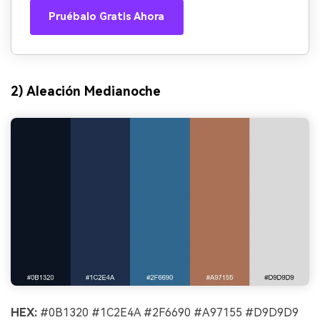
Pruébalo Gratis Ahora
2) Aleación Medianoche
HEX:
#0B1320 #1C2E4A #2F6690 #A97155 #D9D9D9