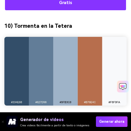
Gratis
10) Tormenta en la Tetera
HEX:
#334E68 #627D98 #9FB3C8 #B76E4C #F8F9FA
Generador de videos
Generar ahora
Crea videos fácilmente a partir de texto o imágenes
Estado de ánimo:
acogedor, lluvioso, reconfortante