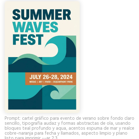
Prompt: cartel gráfico para evento de verano sobre fondo claro
sencillo, tipografía audaz y formas abstractas de ola, usando
bloques teal profundo y aqua, acentos espuma de mar y realce
cobre-naranja para fecha y llamados, aspecto limpio y plano
listo para imprimir --ar 2:3