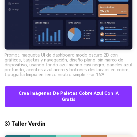
Prompt: maqueta UI de dashboard modo oscuro 2D con
gráficos, tarjetas y navegación, diseño plano, sin marco de
dispositivo, usando fondo azul marino casi negro, paneles azul
profundo, acentos azul acero y botones destacaos en cobre,
tipografía limpia en lienzo neutro simple --ar 16:9
Crea Imágenes De Paletas Cobre Azul Con IA
Gratis
3) Taller Verdín