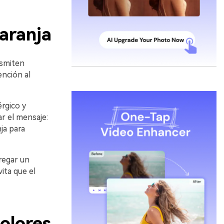
aranja
nsmiten
ención al
érgico y
r el mensaje:
ja para
regar un
ita que el
olores