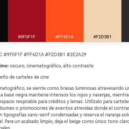
 #9F0F1F #FF4D1A #F2D3B1 #2E2A29
imo:
oscuro, cinematográfico, alto contraste
eño de carteles de cine
matográfico, se siente como brasas luminosas atravesando un
a base negra mantiene intensos los rojos y naranjas, mientra
spacio respirable para créditos y lemas. Utilízalo para carteles
lbumes o promociones de eventos atrevidas donde el contras
tipografías sans-serif condensadas y reserva el naranja solo
. Para un acabado limpio, deja el beige como único tono claro
nales.