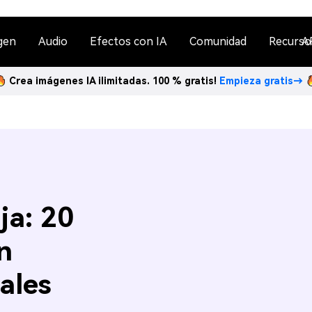
gen
Audio
Efectos con IA
Comunidad
Recurso
A
Crea imágenes IA ilimitadas. 100 % gratis!
Empieza gratis→
ja: 20
n
ales