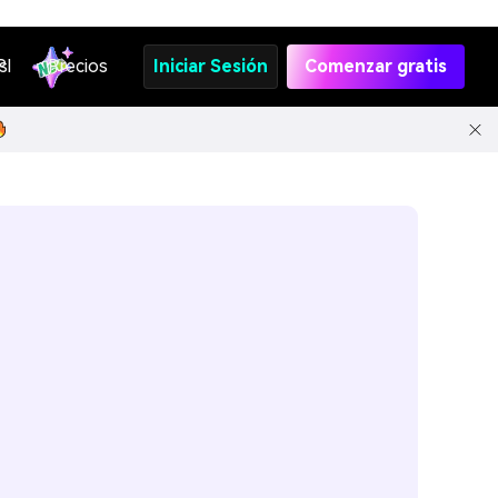
s
PI
Precios
Iniciar Sesión
Comenzar gratis