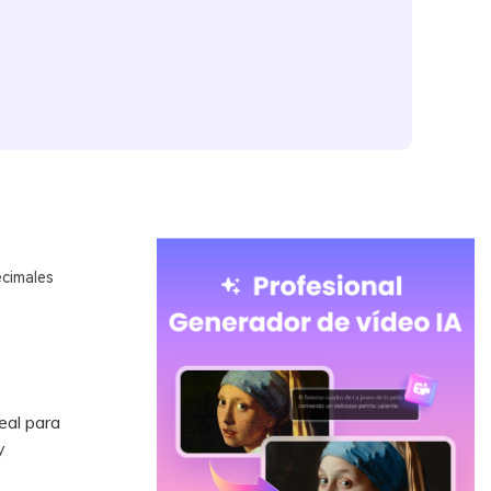
ecimales
eal para
y