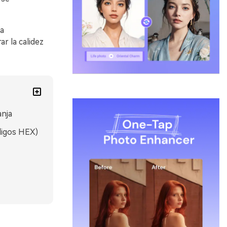
a
r la calidez
nja
digos HEX)