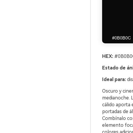
HEX:
#0B0B0C
Estado de án
Ideal para:
dis
Oscuro y cine
medianoche. L
cálido aporta e
portadas de á
Combínalo con 
elemento focal
colores adicio