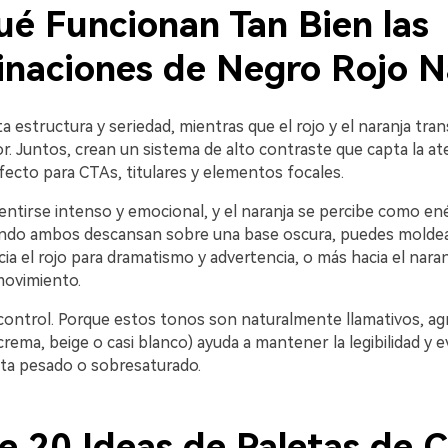
ué Funcionan Tan Bien las
naciones de Negro Rojo N
a estructura y seriedad, mientras que el rojo y el naranja tra
or. Juntos, crean un sistema de alto contraste que capta la at
ecto para CTAs, titulares y elementos focales.
sentirse intenso y emocional, y el naranja se percibe como en
ndo ambos descansan sobre una base oscura, puedes moldea
cia el rojo para dramatismo y advertencia, o más hacia el naran
movimiento.
 control. Porque estos tonos son naturalmente llamativos, ag
crema, beige o casi blanco) ayuda a mantener la legibilidad y ev
nta pesado o sobresaturado.
e 20 Ideas de Paletas de C