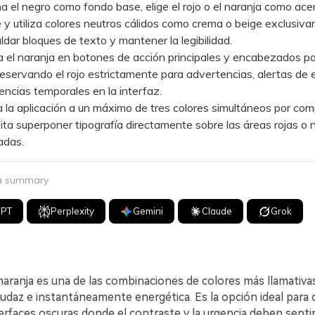
l negro como fondo base, elige el rojo o el naranja como ace
y utiliza colores neutros cálidos como crema o beige exclusiv
ldar bloques de texto y mantener la legibilidad.
el naranja en botones de acción principales y encabezados po
reservando el rojo estrictamente para advertencias, alertas de
gencias temporales en la interfaz.
a aplicación a un máximo de tres colores simultáneos por com
vita superponer tipografía directamente sobre las áreas rojas o 
adas.
 a summary
GPT
Perplexity
Gemini
Claude
Grok
 naranja es una de las combinaciones de colores más llamativ
audaz e instantáneamente energética. Es la opción ideal para c
erfaces oscuras donde el contraste y la urgencia deben senti