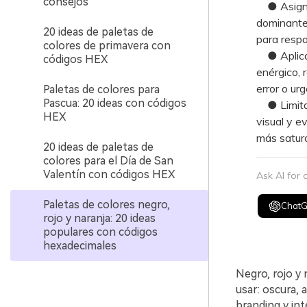
consejos
● Asigna e
dominante 
20 ideas de paletas de
para respa
colores de primavera con
● Aplica 
códigos HEX
enérgico, 
error o ur
Paletas de colores para
Pascua: 20 ideas con códigos
● Limita l
HEX
visual y e
más satur
20 ideas de paletas de
colores para el Día de San
Valentín con códigos HEX
Ask AI for
Paletas de colores negro,
Chat
rojo y naranja: 20 ideas
populares con códigos
hexadecimales
Negro, rojo y
usar: oscura, 
branding y int