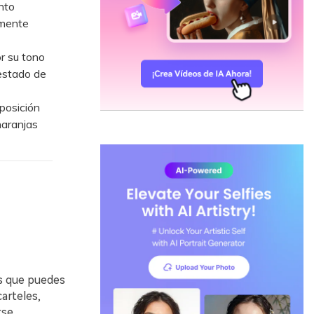
nto
amente
r su tono
 estado de
posición
naranjas
as que puedes
arteles,
rse