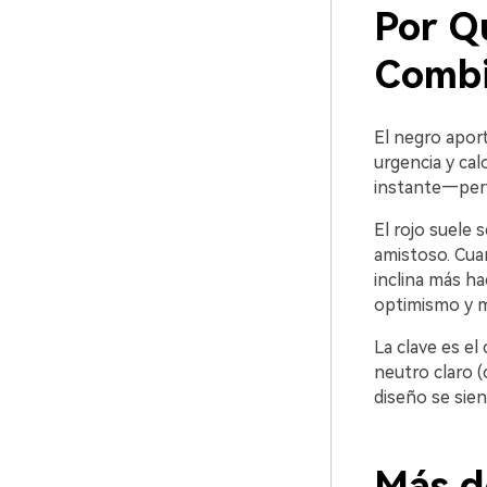
Por Q
Combi
El negro aport
urgencia y cal
instante—perf
El rojo suele 
amistoso. Cua
inclina más ha
optimismo y 
La clave es el
neutro claro (
diseño se sie
Más d