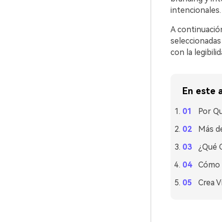
intencionales.
A continuació
seleccionadas 
con la legibil
En este a
Por Qu
Más de
¿Qué C
Cómo U
Crea V