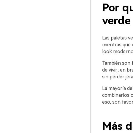
Por qu
verde
Las paletas ve
mientras que e
look moderno
También son fl
de vivir; en b
sin perder jera
La mayoría de 
combinarlos co
eso, son favor
Más d