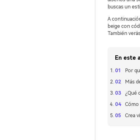
buscas un esti
A continuació
beige con cód
También verás
En este a
Por qu
Más de
¿Qué c
Cómo u
Crea v