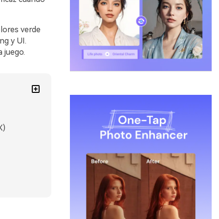
lores verde
ng y UI.
 juego.
X)