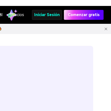
s
PI
Precios
Iniciar Sesión
Comenzar gratis