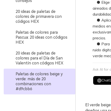
consejos
● Elige la
aireados d
20 ideas de paletas de
durabilida
colores de primavera con
● Aplica 
códigos HEX
medios en 
exclusivam
Paletas de colores para
Pascua: 20 ideas con códigos
precios.
HEX
● Para evi
ruido digi
20 ideas de paletas de
verde medi
colores para el Día de San
Valentín con códigos HEX
Ask AI for
Paletas de colores beige y
verde: más de 20
Chat
combinaciones con
#d9cbb6
El verde beige
diseños una s