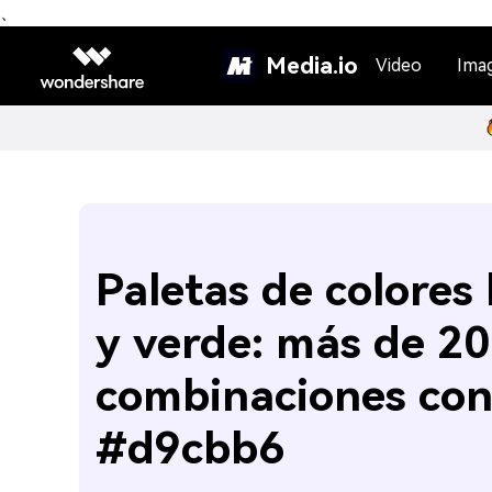
、
Media.io
Video
Ima
Paletas de colores
y verde: más de 20
combinaciones co
#d9cbb6