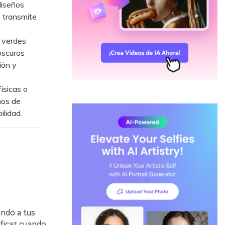
diseños
a transmite
 verdes
oscuros
ión y
ísicas o
nos de
ilidad.
ando a tus
ficaz cuando