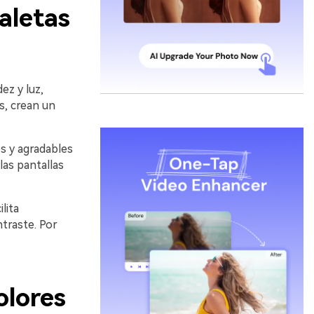
aletas
ez y luz,
s, crean un
es y agradables
las pantallas
lita
ntraste. Por
olores