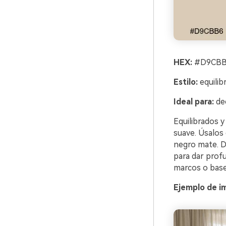
HEX:
#D9CBB6
Estilo:
equilibr
Ideal para:
dec
Equilibrados y
suave. Úsalos 
negro mate. De
para dar prof
marcos o base
Ejemplo de i