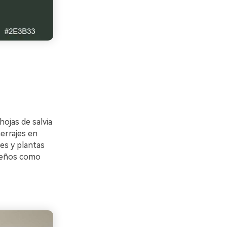
ojas de salvia
herrajes en
es y plantas
queños como