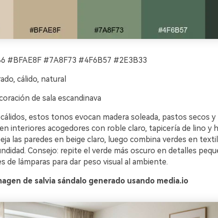
 #BFAE8F #7A8F73 #4F6B57 #2E3B33
ado, cálido, natural
oración de sala escandinava
 cálidos, estos tonos evocan madera soleada, pastos secos y h
en interiores acogedores con roble claro, tapicería de lino y 
ja las paredes en beige claro, luego combina verdes en textil
undidad. Consejo: repite el verde más oscuro en detalles pe
s de lámparas para dar peso visual al ambiente.
magen de salvia sándalo generado usando media.io