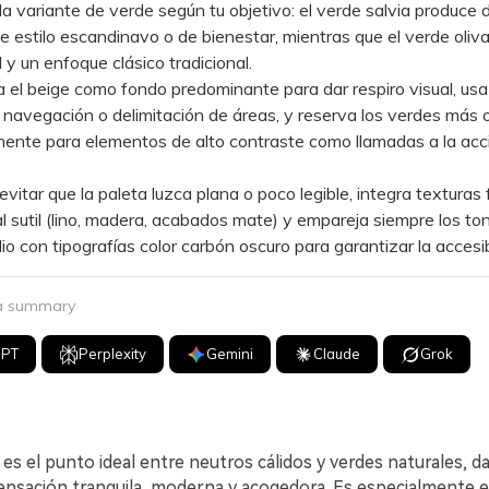
 variante de verde según tu objetivo: el verde salvia produce 
e estilo escandinavo o de bienestar, mientras que el verde oliv
d y un enfoque clásico tradicional.
el beige como fondo predominante para dar respiro visual, usa
navegación o delimitación de áreas, y reserva los verdes más 
ente para elementos de alto contraste como llamadas a la acc
tar que la paleta luzca plana o poco legible, integra texturas f
tal sutil (lino, madera, acabados mate) y empareja siempre los to
o con tipografías color carbón oscuro para garantizar la accesib
 a summary
GPT
Perplexity
Gemini
Claude
Grok
 es el punto ideal entre neutros cálidos y verdes naturales, d
ensación tranquila, moderna y acogedora. Es especialmente e