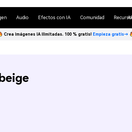
gen
Audio
Efectos con IA
Comunidad
Recurso
A
Crea imágenes IA ilimitadas. 100 % gratis!
Empieza gratis→
 beige
n