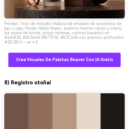
Prompt: foto de estudio realista de envases de cosmética de
lujo y caja, fondo cálido limpio, acentos marrón cacao y cobre,
luz suave de borde, props mínimas, colores basados en
#6A3F2E #8C5A44 #B77D5E #E3C2A8 con acentos profundos
#2D1B14 --ar 4:3
Crea Visuales De Paletas Beaver Con IA Gratis
8) Registro otoñal