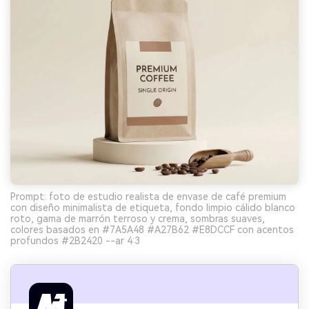
Prompt: foto de estudio realista de envase de café premium
con diseño minimalista de etiqueta, fondo limpio cálido blanco
roto, gama de marrón terroso y crema, sombras suaves,
colores basados en #7A5A48 #A27B62 #E8DCCF con acentos
profundos #2B2420 --ar 4:3