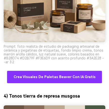
Prompt: foto realista de estudio de packaging artesanal de
cerámica y pegatinas de etiquetas, fondo limpio crema, tonos
marrón arcilla cálidos, luz natural suave, colores basados en
#B28D74 #D2B79F #F3E6D9 con acento profundo #3A2E28 -
-ar 3:2
Crea Visuales De Paletas Beaver Con IA Gratis
4) Tonos tierra de represa musgosa