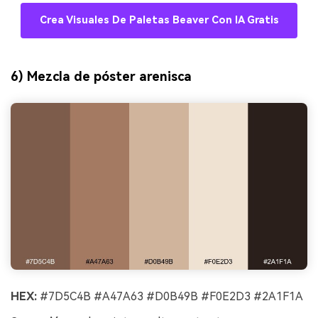
Crea Visuales De Paletas Beaver Con IA Gratis
6) Mezcla de póster arenisca
HEX:
#7D5C4B #A47A63 #D0B49B #F0E2D3 #2A1F1A