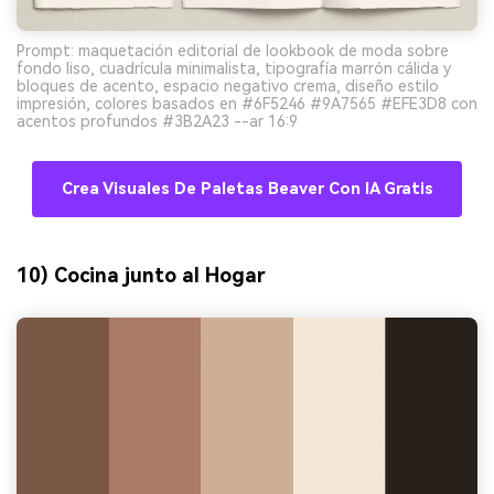
Prompt: maquetación editorial de lookbook de moda sobre
fondo liso, cuadrícula minimalista, tipografía marrón cálida y
bloques de acento, espacio negativo crema, diseño estilo
impresión, colores basados en #6F5246 #9A7565 #EFE3D8 con
acentos profundos #3B2A23 --ar 16:9
Crea Visuales De Paletas Beaver Con IA Gratis
10) Cocina junto al Hogar