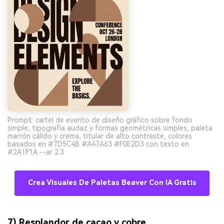
Prompt: cartel de evento de diseño gráfico sobre fondo
simple, tipografía audaz y formas geométricas simples, paleta
marrón cálido y crema, titular de alto contraste, colores
basados en #7D5C4B #A47A63 #F0E2D3 con texto en
#2A1F1A --ar 2:3
Crea Visuales De Paletas Beaver Con IA Gratis
7) Resplandor de cacao y cobre