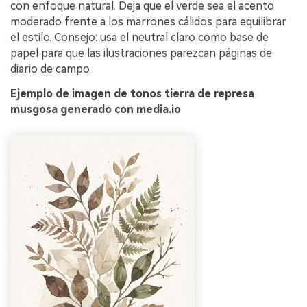
Crea imágenes IA
con enfoque natural. Deja que el verde sea el acento
moderado frente a los marrones cálidos para equilibrar
ilimitadas. 100 %
el estilo. Consejo: usa el neutral claro como base de
gratis!
papel para que las ilustraciones parezcan páginas de
diario de campo.
Empieza Gratis→
Ejemplo de imagen de tonos tierra de represa
musgosa generado con media.io