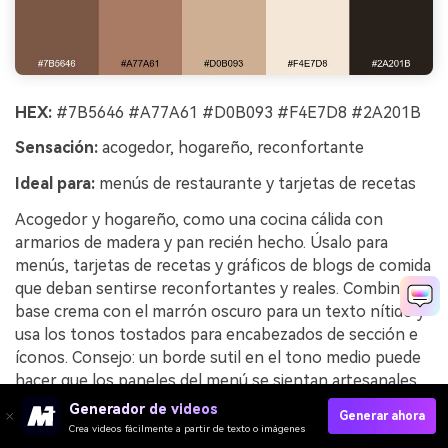
HEX:
#7B5646 #A77A61 #D0B093 #F4E7D8 #2A201B
Sensación:
acogedor, hogareño, reconfortante
Ideal para:
menús de restaurante y tarjetas de recetas
Acogedor y hogareño, como una cocina cálida con
armarios de madera y pan recién hecho. Úsalo para
menús, tarjetas de recetas y gráficos de blogs de comida
que deban sentirse reconfortantes y reales. Combina la
base crema con el marrón oscuro para un texto nítido y
usa los tonos tostados para encabezados de sección e
íconos. Consejo: un borde sutil en el tono medio puede
hacer que los paneles del menú se sientan artesanales,
no encajonados.
Generador de videos
Generar ahora
Crea videos fácilmente a partir de texto o imágenes
Ejemplo de imagen de cocina junto al hogar generada