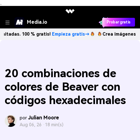
、
Media.io
Probar gratis
00 % gratis!
Empieza gratis→
Crea imágenes IA ilimitadas.
20 combinaciones de
colores de Beaver con
códigos hexadecimales
Julian Moore
por
Aug 06, 26 ·
18 min(s)