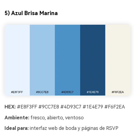
5) Azul Brisa Marina
HEX:
#E8F3FF #9CC7E8 #4D93C7 #1E4E79 #F6F2EA
Ambiente:
fresco, abierto, ventoso
Ideal para:
interfaz web de boda y páginas de RSVP