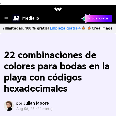
、
Media.io
Probar gratis
das. 100 % gratis!
Empieza gratis→
Crea imágenes IA ilimi
22 combinaciones de
colores para bodas en la
playa con códigos
hexadecimales
Julian Moore
por
Aug 06, 26 ·
22 min(s)