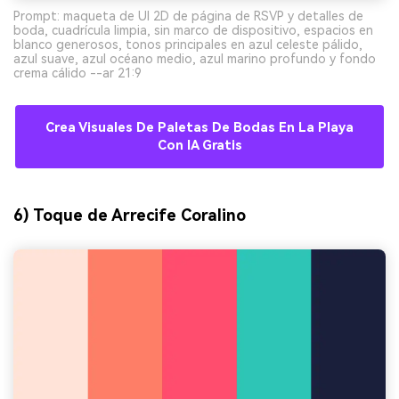
Prompt: maqueta de UI 2D de página de RSVP y detalles de
boda, cuadrícula limpia, sin marco de dispositivo, espacios en
blanco generosos, tonos principales en azul celeste pálido,
azul suave, azul océano medio, azul marino profundo y fondo
crema cálido --ar 21:9
Crea Visuales De Paletas De Bodas En La Playa
Con IA Gratis
6) Toque de Arrecife Coralino