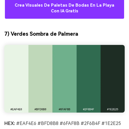
Crea Visuales De Paletas De Bodas En La Playa
Con IA Gratis
7) Verdes Sombra de Palmera
HEX:
#EAF4E6 #BFD8B8 #6FAF8B #2F6B4F #1E2E25