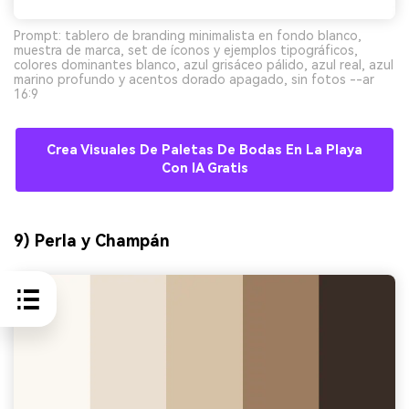
Prompt: tablero de branding minimalista en fondo blanco,
muestra de marca, set de íconos y ejemplos tipográficos,
colores dominantes blanco, azul grisáceo pálido, azul real, azul
marino profundo y acentos dorado apagado, sin fotos --ar
16:9
Crea Visuales De Paletas De Bodas En La Playa
Con IA Gratis
9) Perla y Champán