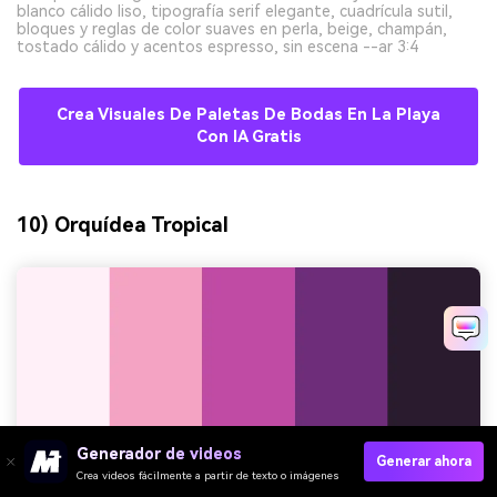
blanco cálido liso, tipografía serif elegante, cuadrícula sutil,
bloques y reglas de color suaves en perla, beige, champán,
tostado cálido y acentos espresso, sin escena --ar 3:4
Crea Visuales De Paletas De Bodas En La Playa
Con IA Gratis
10) Orquídea Tropical
Generador de videos
Generar ahora
Crea videos fácilmente a partir de texto o imágenes