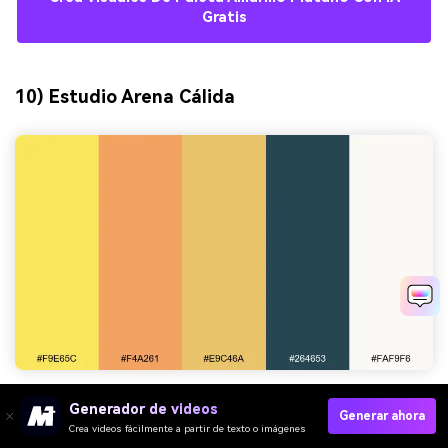
Gratis
10) Estudio Arena Cálida
HEX:
#F9E65C #F4A261 #E9C46A #264653 #FAF9F6
Generador de videos
Generar ahora
Crea videos fácilmente a partir de texto o imágenes
Ambiente:
soleado, equilibrado, creativo