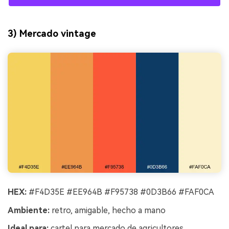
3) Mercado vintage
HEX:
#F4D35E #EE964B #F95738 #0D3B66 #FAF0CA
Ambiente:
retro, amigable, hecho a mano
Ideal para:
cartel para mercado de agricultores