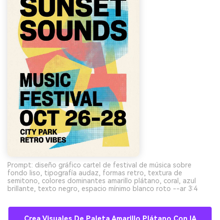
Prompt: diseño gráfico cartel de festival de música sobre
fondo liso, tipografía audaz, formas retro, textura de
semitono, colores dominantes amarillo plátano, coral, azul
brillante, texto negro, espacio mínimo blanco roto --ar 3:4
Crea Visuales De Paleta Amarillo Plátano Con IA