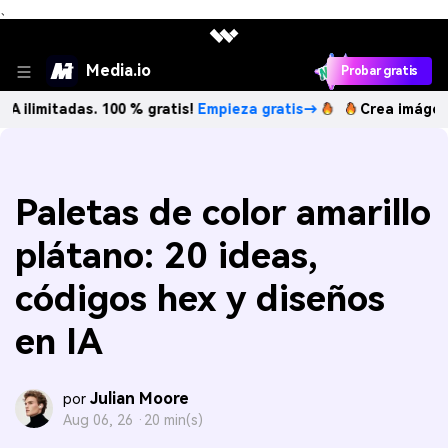
、
Media.io
Probar gratis
adas. 100 % gratis!
Empieza gratis→
Crea imágenes IA ilim
Paletas de color amarillo
plátano: 20 ideas,
códigos hex y diseños
en IA
Julian Moore
por
Aug 06, 26 ·
20 min(s)