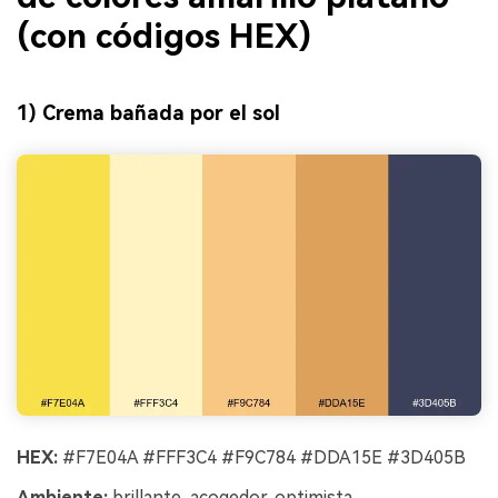
(con códigos HEX)
1) Crema bañada por el sol
HEX:
#F7E04A #FFF3C4 #F9C784 #DDA15E #3D405B
Ambiente:
brillante, acogedor, optimista