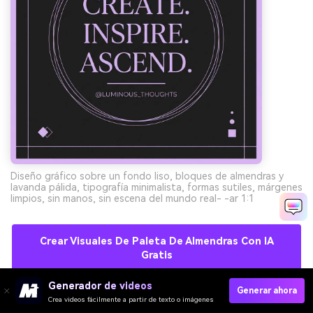
Diseño gráfico sobre un fondo liso, bloques de almendras y
lavanda pálida, tipografía minimalista, formas sutiles, márgenes
limpios, sin manos, sin escena del mundo real- -ar 1:1
Crear Visuales De Paleta De Almendras Con IA
Gratis
Generador de videos
Generar ahora
Crea videos fácilmente a partir de texto o imágenes
10) Huerto de olivos