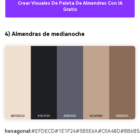
Crear Visuales De Paleta De Almendras Con IA
Gratis
4) Almendras de medianoche
hexagonal:
#EFDECD#1E1F24#5B5E6A#C0A48D#8B6B5