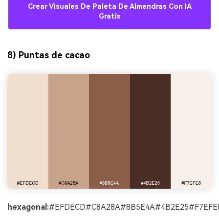
Crear Visuales De Paleta De Almendras Con IA
Gratis
8) Puntas de cacao
hexagonal:
#EFDECD#C8A28A#8B5E4A#4B2E25#F7EFE