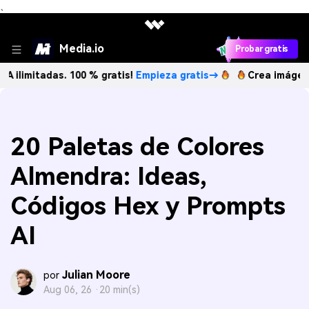
、
Media.io
Probar gratis
tadas. 100 % gratis!
Empieza gratis→
Crea imágenes IA ili
20 Paletas de Colores
Almendra: Ideas,
Códigos Hex y Prompts
AI
Julian Moore
por
Aug 06, 26 ·
20 min(s)