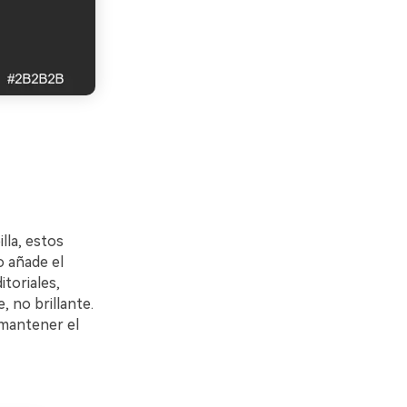
lla, estos
o añade el
itoriales,
 no brillante.
 mantener el