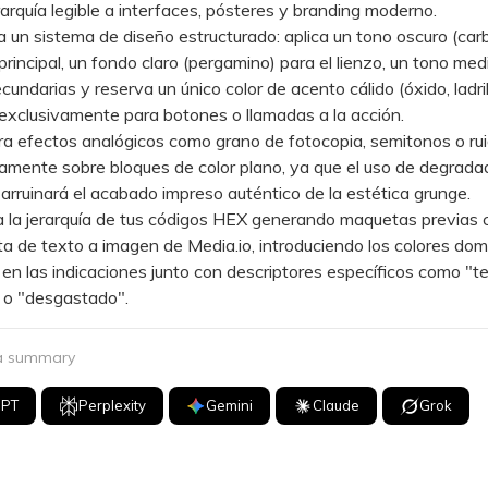
rarquía legible a interfaces, pósteres y branding moderno.
un sistema de diseño estructurado: aplica un tono oscuro (car
 principal, un fondo claro (pergamino) para el lienzo, un tono med
cundarias y reserva un único color de acento cálido (óxido, ladril
xclusivamente para botones o llamadas a la acción.
 efectos analógicos como grano de fotocopia, semitonos o rui
ctamente sobre bloques de color plano, ya que el uso de degrad
rruinará el acabado impreso auténtico de la estética grunge.
la jerarquía de tus códigos HEX generando maquetas previas c
a de texto a imagen de Media.io, introduciendo los colores do
en las indicaciones junto con descriptores específicos como "t
 o "desgastado".
 a summary
GPT
Perplexity
Gemini
Claude
Grok