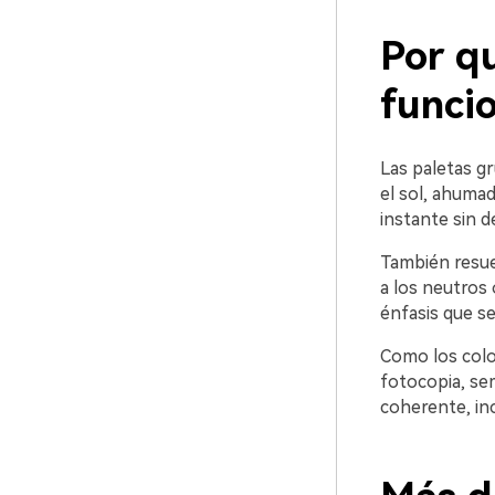
Por qu
funci
Las paletas g
el sol, ahuma
instante sin 
También resue
a los neutros 
énfasis que se
Como los colo
fotocopia, se
coherente, inc