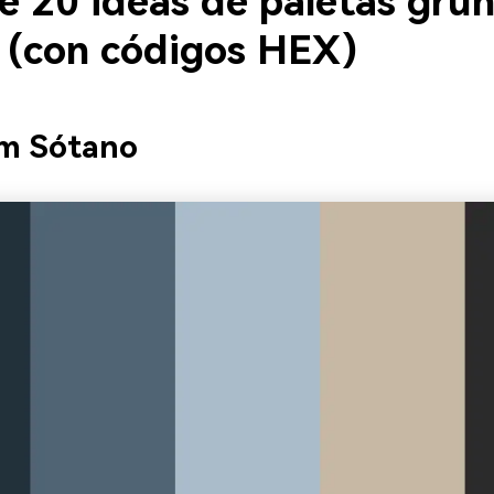
e 20 ideas de paletas gru
0 (con códigos HEX)
im Sótano