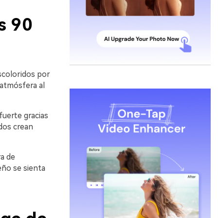
s 90
scoloridos por
 atmósfera al
fuerte gracias
idos crean
a de
eño se sienta