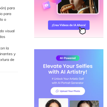
bón) para
io para
lo o
do visual
ados
on la
minantes y
extura de