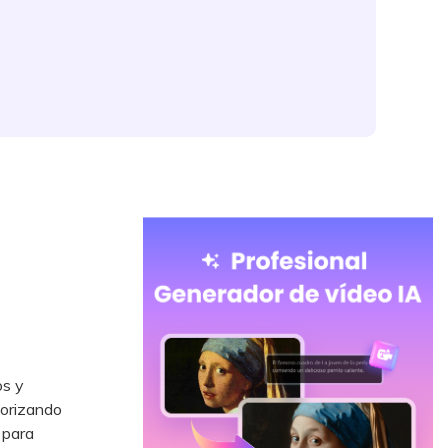
os y
iorizando
 para