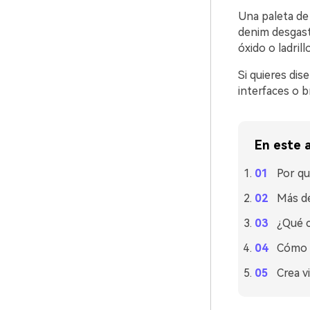
Una paleta de 
denim desgast
óxido o ladrillo
Si quieres di
interfaces o b
En este a
Por qu
Más de
¿Qué c
Cómo u
Crea v