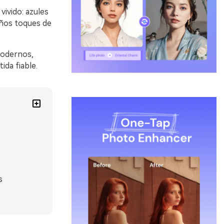
vivido: azules
ños toques de
modernos,
da fiable.
s