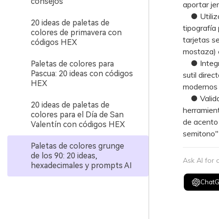
consejos
aportar je
● Utiliza 
20 ideas de paletas de
tipografía
colores de primavera con
tarjetas se
códigos HEX
mostaza) e
● Integra
Paletas de colores para
Pascua: 20 ideas con códigos
sutil dire
HEX
modernos a
● Valida 
20 ideas de paletas de
herramient
colores para el Día de San
de acento 
Valentín con códigos HEX
semitono"
Paletas de colores grunge
de los 90: 20 ideas,
Ask AI for
hexadecimales y prompts AI
Chat