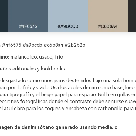
 #4f6575 #a9bccb #c6b8a4 #2b2b2b
imo:
melancólico, usado, frío
eños editoriales y lookbooks
 desgastado como unos jeans desteñidos bajo una sola bombi
nan por lo frío y vivido. Usa los azules denim como base, lueg
ra tipografía y el beige papel para espacio. Brilla en grillas ed
ecciones fotográficas donde el contraste debe sentirse suave,
el azul claro para los toques y encabeza con carboncillo para
.
magen de denim sótano generado usando media.io