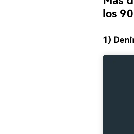
Más d
los 9
1) Den