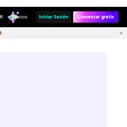
s
PI
Precios
Iniciar Sesión
Comenzar gratis