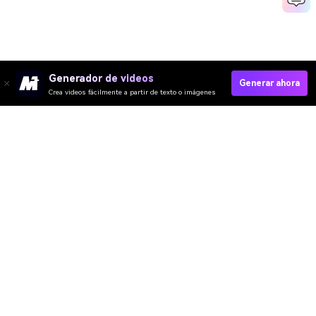
Generador de videos
Generar ahora
Crea videos fácilmente a partir de texto o imágenes
Media.io Online Tools
Quality Rating:
4.7
(162,357 Votos)
¡Necesitas editar, convertir o comprimir y descargar al menos 1 archivo
para calificar!
Ya hemos procesado perfectamente archivos
360,976,865
con un
tamaño total de
10,124
TB
Video IA