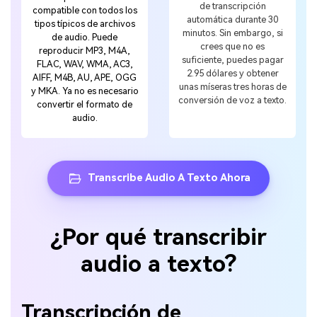
de transcripción
compatible con todos los
automática durante 30
tipos típicos de archivos
minutos. Sin embargo, si
de audio. Puede
crees que no es
reproducir MP3, M4A,
suficiente, puedes pagar
FLAC, WAV, WMA, AC3,
2.95 dólares y obtener
AIFF, M4B, AU, APE, OGG
unas míseras tres horas de
y MKA. Ya no es necesario
conversión de voz a texto.
convertir el formato de
audio.
Transcribe Audio A Texto Ahora
¿Por qué transcribir
audio a texto?
Transcripción de