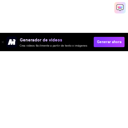
Generador de videos
Generar ahora
Crea videos fácilmente a partir de texto o imágenes
Media.io Online Tools
Quality Rating:
4.7
(162,357 Votos)
¡Necesitas editar, convertir o comprimir y descargar al menos 1 archivo
para calificar!
Ya hemos procesado perfectamente archivos
362,605,730
con un
tamaño total de
10,124
TB