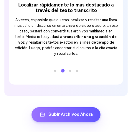
Localizar rápidamente lo más destacado a
través del texto transcrito
pa
adores,
A veces, es posible que quieras localizar y resaltar una línea
Los pro
luso si
musical o un discurso en un archivo de vídeo o audio. En ese
sala l
les de
caso, bastará con convertir tus archivos multimedia en
alguno
ir un
texto. Media.io te ayudará a
transcribir una grabación de
los tex
to Text
voz
y resaltar los textos exactos en la línea de tiempo de
añadi
s idiomas
edición. Luego, podrás encontrar el discurso o la cita exacta
intenta 
ata, etc.
y reutilizarlos.
la vo
podrá
Subir Archivos Ahora