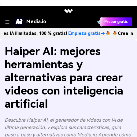
、
Media.io
Probar gratis
imitadas. 100 % gratis!
Empieza gratis→
Crea imágenes IA 
Haiper AI: mejores
herramientas y
alternativas para crear
videos con inteligencia
artificial
Descubre Haiper AI, el generador de videos con IA de
última generación, y explora sus características, guía
paso a paso y alternativas como Media.io. Aprende cómo