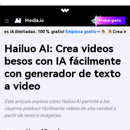
、
Media.io
Probar gratis
mitadas. 100 % gratis!
Empieza gratis→
Crea imágenes IA i
Hailuo AI: Crea videos
besos con IA fácilmente
con generador de texto
a video
Este artículo explora cómo Hailuo AI permite a los
usuarios producir fácilmente videos de alta calidad a
partir de texto e imágenes.