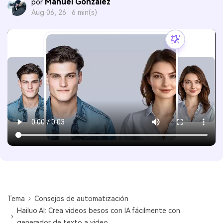
Manuel Gonzalez
por
Aug 06, 26 ·
6 min(s)
Tema
Consejos de automatización
Hailuo AI: Crea videos besos con IA fácilmente con
generador de texto a video