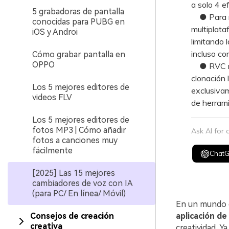
a solo 4 e
5 grabadoras de pantalla
● Para na
conocidas para PUBG en
multiplata
iOS y Androi
limitando 
incluso co
Cómo grabar pantalla en
OPPO
● RVC req
clonación 
Los 5 mejores editores de
exclusivam
videos FLV
de herrami
Los 5 mejores editores de
fotos MP3 | Cómo añadir
Ask AI for
fotos a canciones muy
fácilmente
Chat
[2025] Las 15 mejores
cambiadores de voz con IA
(para PC/ En línea/ Móvil)
En un mundo d
Consejos de creación
aplicación de
creativa
creatividad. 