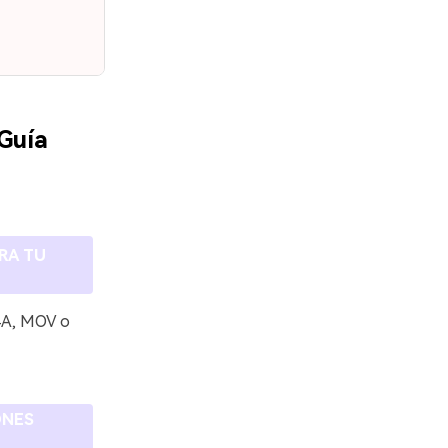
 Guía
RA TU
4A, MOV o
ONES