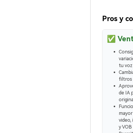
Pros y c
✅
Vent
Consig
variac
tu voz
Cambi
filtros
Aprov
de IA 
origin
Funcio
mayorí
video
y VOB