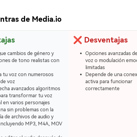
ontras de Media.io
ajas
❌
Desventajas
ue cambios de género y
Opciones avanzadas de
iones de tono realistas con
voz o modulación emoc
limitadas
a tu voz con numerosos
Depende de una conexi
 de voz
activa para funcionar
echa avanzados algoritmos
correctamente
para transformar tu voz
al en varios personajes
na sin problemas con la
a de archivos de audio y
, incluyendo MP3, M4A, MOV