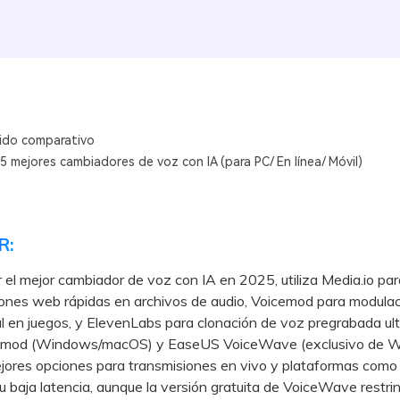
ido comparativo
5 mejores cambiadores de voz con IA (para PC/ En línea/ Móvil)
R:
r el mejor cambiador de voz con IA en 2025, utiliza Media.io par
iones web rápidas en archivos de audio, Voicemod para modulac
l en juegos, y ElevenLabs para clonación de voz pregrabada ultr
od (Windows/macOS) y EaseUS VoiceWave (exclusivo de 
jores opciones para transmisiones en vivo y plataformas como
u baja latencia, aunque la versión gratuita de VoiceWave restrin