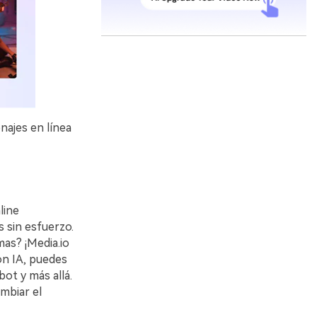
najes en línea
line
 sin esfuerzo.
as? ¡Media.io
on IA, puedes
ot y más allá.
mbiar el