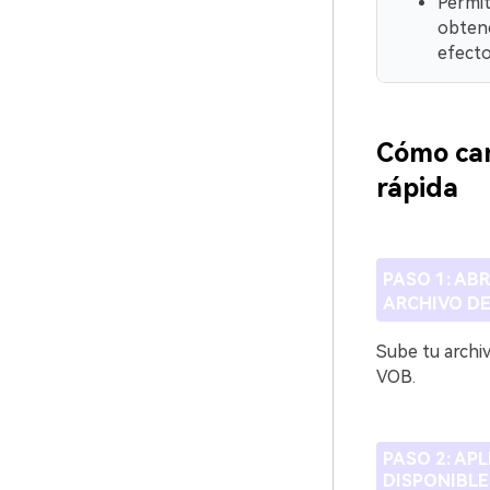
Permit
obtene
efecto
Cómo cam
rápida
PASO 1: AB
ARCHIVO DE
Sube tu archi
VOB.
PASO 2: AP
DISPONIBLES