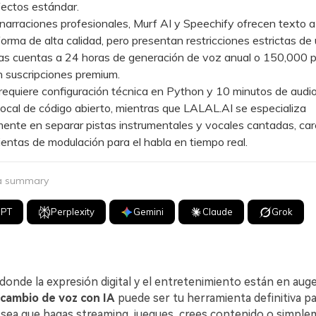
fectos estándar.
rraciones profesionales, Murf AI y Speechify ofrecen texto a
forma de alta calidad, pero presentan restricciones estrictas de 
las cuentas a 24 horas de generación de voz anual o 150,000 
n suscripciones premium.
uiere configuración técnica en Python y 10 minutos de audio
local de código abierto, mientras que LALAL.AI se especializa
ente en separar pistas instrumentales y vocales cantadas, ca
entas de modulación para el habla en tiempo real.
 a summary
GPT
Perplexity
Gemini
Claude
Grok
onde la expresión digital y el entretenimiento están en auge
 cambio de voz con IA
puede ser tu herramienta definitiva pa
Ya sea que hagas streaming, juegues, crees contenido o simpl