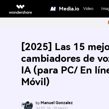
Media.io
Video
Ima
[2025] Las 15 mej
cambiadores de vo
IA (para PC/ En lín
Móvil)
Manuel Gonzalez
by
Jul 03, 26 ·
20 min(s)