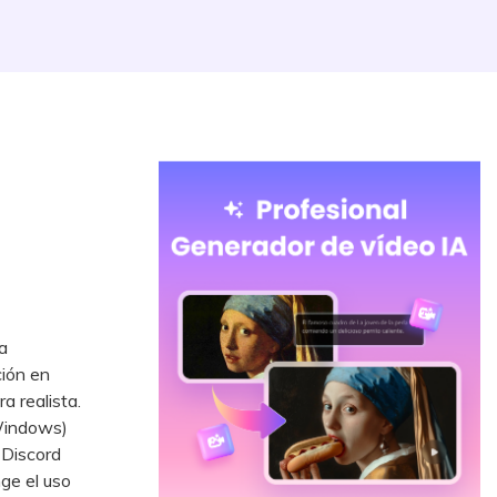
a
ión en
a realista.
Windows)
 Discord
ge el uso