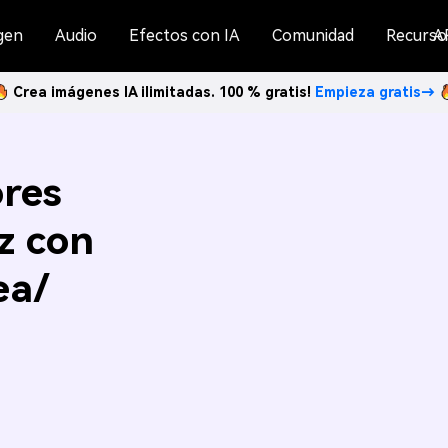
gen
Audio
Efectos con IA
Comunidad
Recurso
A
Crea imágenes IA ilimitadas. 100 % gratis!
Empieza gratis→
ores
z con
ea/