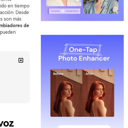
nido en tiempo
racción. Desde
les son más
mbiadores de
e pueden
voz