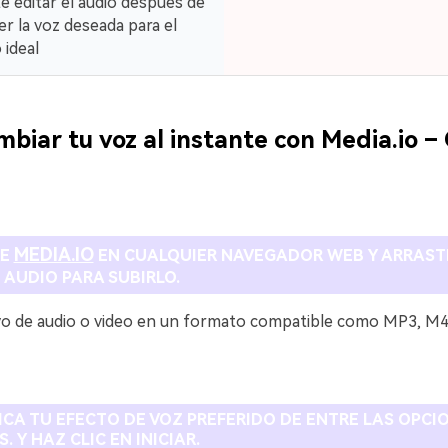
e editar el audio después de
r la voz deseada para el
 ideal
biar tu voz al instante con Media.io –
MEDIA.IO
RE
EN CUALQUIER NAVEGADOR WEB Y ARRAST
 AUDIO PARA SUBIRLO.
vo de audio o video en un formato compatible como MP3, M
LICA TU EFECTO DE VOZ PREFERIDO DE ENTRE LAS OPCI
. Y HAZ CLIC EN INICIAR.