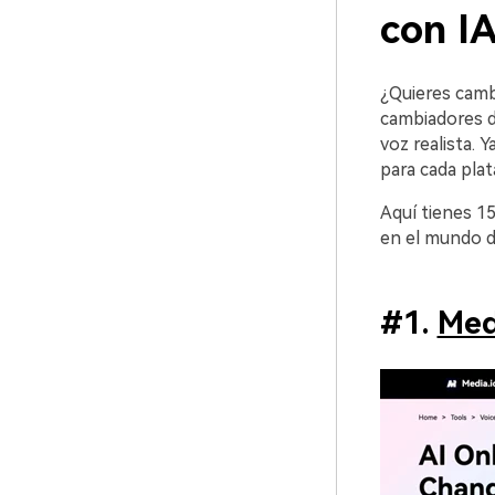
con I
¿Quieres camb
cambiadores d
voz realista. 
para cada plat
Aquí tienes 1
en el mundo de
#1.
Med