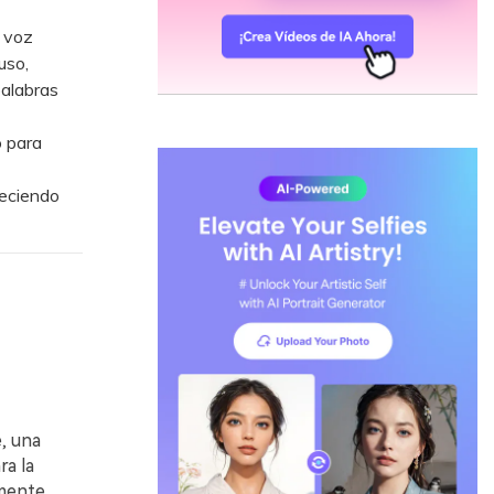
 voz
uso,
palabras
 para
reciendo
, una
ra la
emente