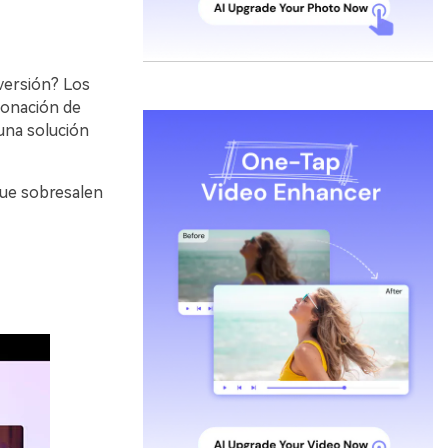
versión? Los
lonación de
 una solución
que sobresalen