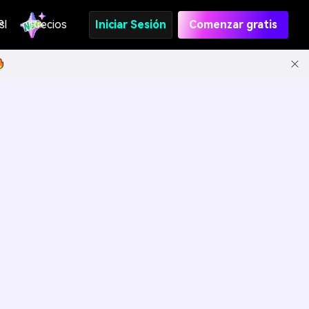
s
PI
Precios
Iniciar Sesión
Comenzar gratis