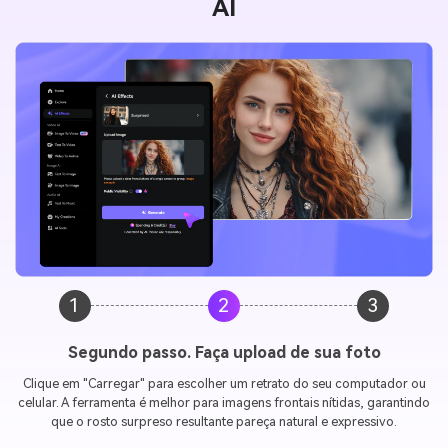
AI
1
2
3
Passo 3. Gere e salve seu emoticon de choque
Com apenas um clique, a inteligência artificial converte
instantaneamente suas fotos em
Reação de surpresa
. Visualize os
resultados, baixe em alta qualidade e compartilhe diretamente no
TikTok, Instagram ou qualquer outra plataforma.