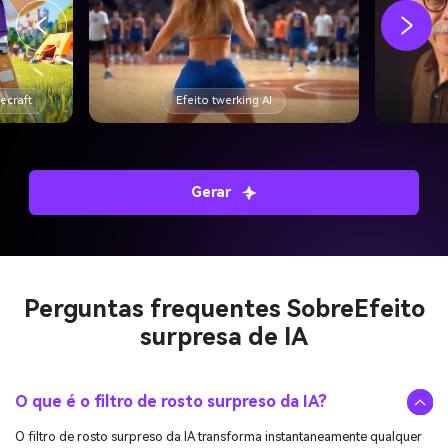
necraft
Efeito twerking AI
Gerar
Perguntas frequentes Sobre
Efeito
surpresa de IA
O que é o filtro de rosto surpreso da IA?