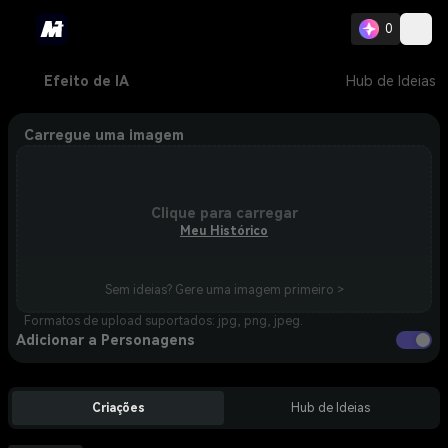
0
Efeito de IA
Hub de Ideias
Carregue uma imagem
Clique para carregar
Meu Histórico
Sem ideias? Gere uma imagem primeiro >
Formatos de upload suportados: jpg, png, jpeg.
Adicionar a Personagens
Criações
Hub de Ideias