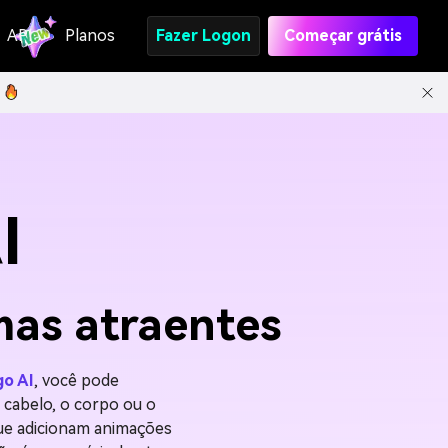
API
Planos
Fazer Logon
Começar grátis
I
mas atraentes
go AI
, você pode
cabelo, o corpo ou o
ue adicionam animações