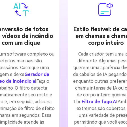
nversão de fotos
Estilo flexível: de c
 vídeos de incêndio
em chamas a cham
com um clique
corpo inteiro
m software complexo ou
Cada criador tem uma i
efeitos manuais são
diferente. Algumas pes
essários. Carregue uma
querem uma aparência div
gem e deixe
Gerador de
de cabelos de IA pegando
eo de incêndio ai
Faça o
enquanto outras prefer
abalho. O filtro detecta
chama intensa de IA ou 
maticamente seu rosto e
de corpo inteiro queima
o e, em seguida, adiciona
The
Filtro de fogo AI
Amb
imação de filtro de efeito
extremos são cobertos
hama em segundos. Essa
uma variedade de prese
implicidade atende às
permitindo que você esc