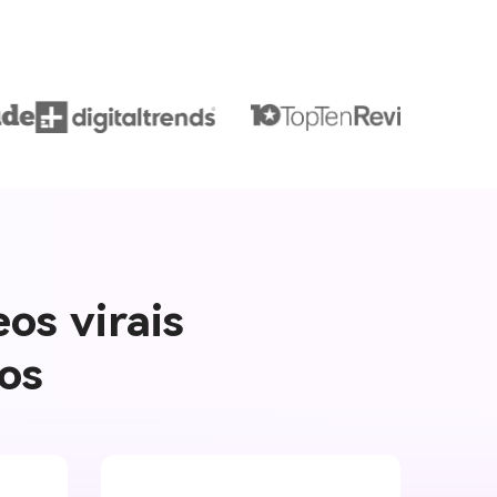
eos virais
tos