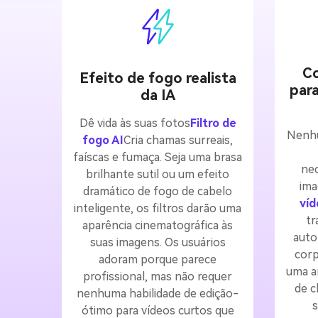
Co
Efeito de fogo realista
para
da IA
Dê vida às suas fotos
Filtro de
Nenhu
fogo AI
Cria chamas surreais,
faíscas e fumaça. Seja uma brasa
nec
brilhante sutil ou um efeito
ima
dramático de fogo de cabelo
víd
inteligente, os filtros darão uma
tr
aparência cinematográfica às
auto
suas imagens. Os usuários
corp
adoram porque parece
uma an
profissional, mas não requer
de c
nenhuma habilidade de edição-
s
ótimo para vídeos curtos que