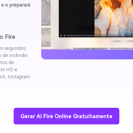
 e o preparará
o Fire
Em segundos,
 de incêndio
itos de
 em HD e
ok, Instagram
Gerar AI Fire Online Gratuitamente