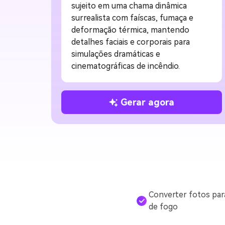
Um efeito cinematográfico de
inteligência artificial que imerge o
sujeito em uma chama dinâmica
surrealista com faíscas, fumaça e
deformação térmica, mantendo
detalhes faciais e corporais para
simulações dramáticas e
cinematográficas de incêndio.
Gerar agora
Converter fotos par
de fogo