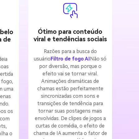
Ótimo para conteúdo
abelo
viral e tendências sociais
a de
Razões para a busca do
usuário
Filtro de fogo AI
Não só
deia
por diversão, mas porque o
soas
efeito vai se tornar viral.
ertida
Animações dramáticas de
 fogo,
chamas estão perfeitamente
em uma
sincronizadas com sons e
cenas
transições de tendência para
ndo.
tornar suas postagens mais
os os
envolvidas. De clipes de jogos a
 com
curtas de comédia, o efeito de
ts,
chama de IA aumenta o fator de
olha o