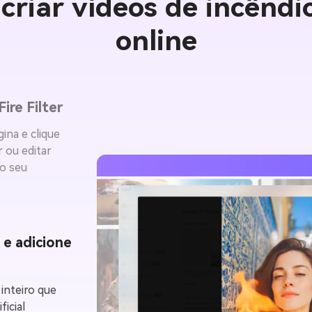
riar vídeos de incêndi
online
ire Filter
gina e clique
r ou editar
o seu
 e adicione
inteiro que
ficial