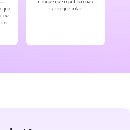
choque que o público não
sa
consegue rolar.
m que
r nas
Tok.