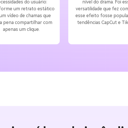
cessidades do usuário:
nível do drama. Foi es
forme um retrato estático
versatilidade que fez co
um vídeo de chamas que
esse efeito fosse popula
 a pena compartilhar com
tendências CapCut e Tik
apenas um clique.