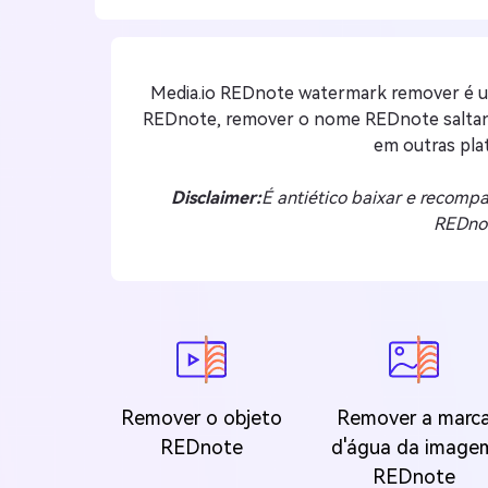
Media.io REDnote watermark remover é um 
REDnote, remover o nome REDnote saltando
em outras pla
Disclaimer:
É antiético baixar e recomp
REDnot
Remover o objeto
Remover a marc
REDnote
d'água da image
REDnote