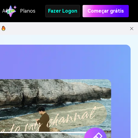
API
Planos
Fazer Logon
Começar grátis