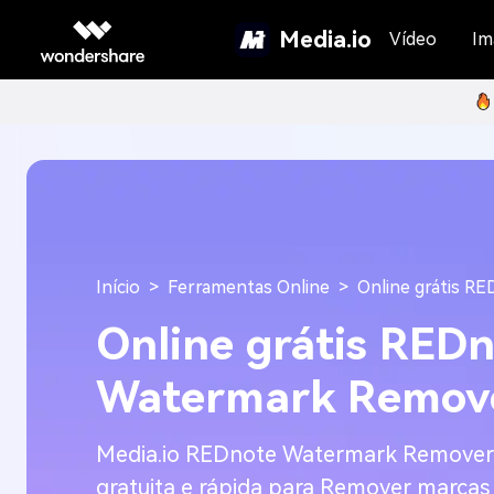
Media.io
Vídeo
Im
Início
Ferramentas Online
Online grátis 
Online grátis RED
Watermark Remov
Media.io REDnote Watermark Remover 
gratuita e rápida para Remover marcas 