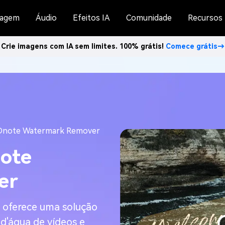
agem
Áudio
Efeitos IA
Comunidade
Recursos
Crie imagens com IA sem limites. 100% grátis!
Comece grátis→
REDnote Watermark Remover
note
er
oferece uma solução
d'água de vídeos e