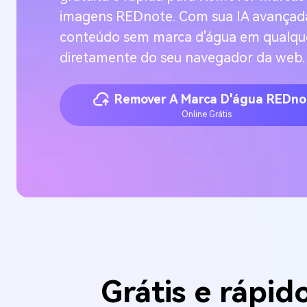
imagens REDnote. Com sua IA avançada
conteúdo sem marca d'água em qualquer
diretamente do seu navegador da web.
Remover A Marca D'água REDno
Online Grátis
Grátis e ráp