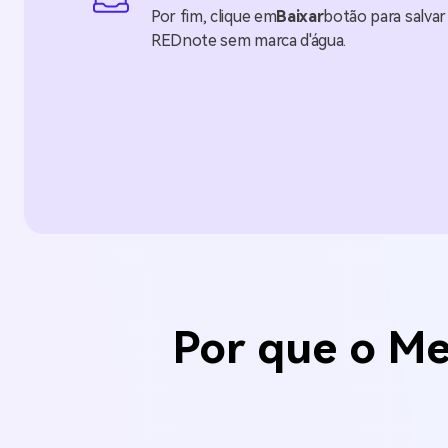
Por fim, clique em
Baixar
botão para salvar
REDnote sem marca d'água.
Por que o M