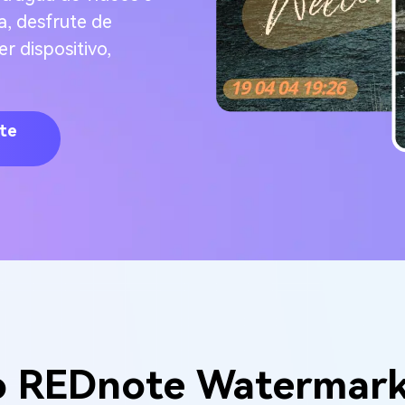
, desfrute de
 dispositivo,
te
ido REDnote Watermar