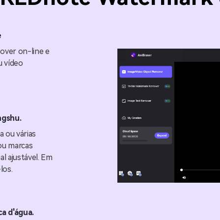
e
ver on-line e
u vídeo
ngshu.
 ou várias
ou marcas
al ajustável. Em
los.
a d'água.