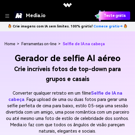
Media.io
Teste grátis
Crie imagens com IA sem limites. 100% grátis!
Comece grátis→
Home
>
Ferramentas on-line
>
Selfie de IA na cabeça
Gerador de selfie AI aéreo
Crie incríveis fotos de top-down para
grupos e casais
Converter qualquer retrato em um filme
Selfie de IA na
cabeça
. Faça upload de uma ou duas fotos para gerar uma
selfie perfeita de cima para baixo, estilo 0.5-seja uma sessão
divertida com um amigo, uma pose romântica com um parceiro
ou até mesmo uma foto de estilo de celebridade dos sonhos.
Media.io faz com que todos os ângulos de visão pareçam
naturais, elegantes e sociais.