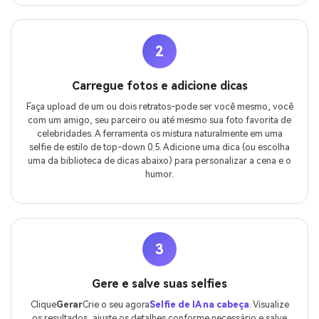
2
Carregue fotos e adicione dicas
Faça upload de um ou dois retratos-pode ser você mesmo, você
com um amigo, seu parceiro ou até mesmo sua foto favorita de
celebridades. A ferramenta os mistura naturalmente em uma
selfie de estilo de top-down 0.5. Adicione uma dica (ou escolha
uma da biblioteca de dicas abaixo) para personalizar a cena e o
humor.
3
Gere e salve suas selfies
Clique
Gerar
Crie o seu agora
Selfie de IA na cabeça
. Visualize
os resultados, ajuste os detalhes conforme necessário e salve