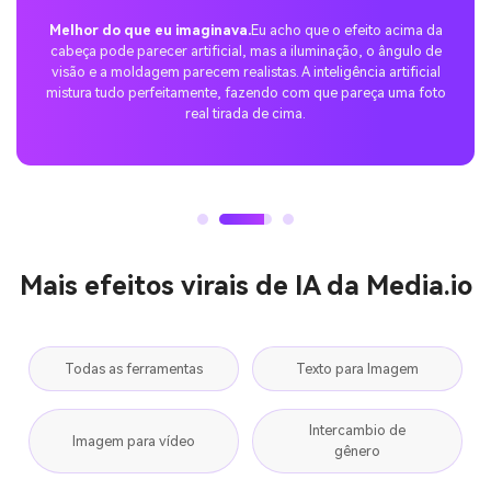
A surpresa perfeita do TikTok.
Experimentei a tendência de
selfies em cima da cabeça com dicas de nano-banana e
compartilhei no TikTok. A resposta foi incrível – as pessoas
adoraram a atmosfera de top-down da moda e a postagem
rapidamente se tornou viral.
Mais efeitos virais de IA da Media.io
Todas as ferramentas
Texto para Imagem
Intercambio de
Imagem para vídeo
gênero