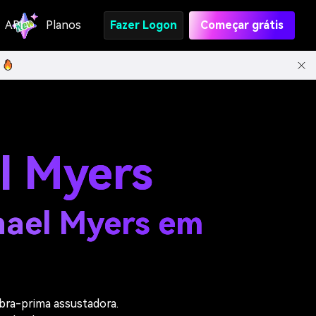
API
Planos
Fazer Logon
Começar grátis
l Myers
chael Myers em
bra-prima assustadora.