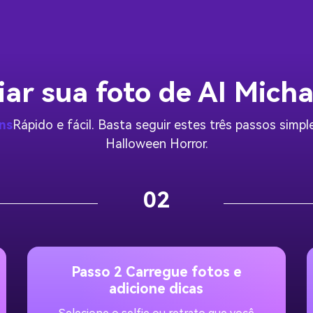
ar sua foto de AI Mich
ns
Rápido e fácil. Basta seguir estes três passos simp
Halloween Horror.
02
Passo 2 Carregue fotos e
adicione dicas