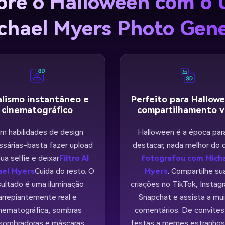
e o Halloween com o 
chael Myers Photo Gen
lismo instantâneo e
Perfeito para Hallow
cinematográfico
compartilhamento vi
m habilidades de design
Halloween é a época par
ssárias-basta fazer upload
destacar, nada melhor do 
ua selfie e deixar
Filtro AI
fotografou com Mich
ael Myers
Cuida do resto. O
Myers
. Compartilhe su
sultado é uma iluminação
criações no TikTok, Instag
arrepiantemente real e
Snapchat e assista a mu
inematográfica, sombras
comentários. De convites
sombradoras e máscaras
festas a memes estranhos