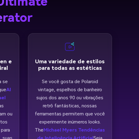
Ultimate
erator
een e
Uma variedade de estilos
ral
para todas as estéticas
a se
Se você gosta de Polaroid
que
AI
vintage, espelhos de banheiro
ael
sujos dos anos 90 ou vibrações
as
retrô fantásticas, nossas
ram ou
ferramentas permitem que você
itos
experimente inúmeros looks.
 para
The
Michael Myers Tendências
, suas
de Inteligência Artificial
Seja