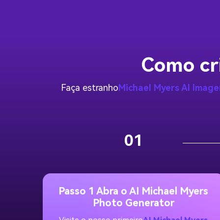
Como cri
Faça estranho
Michael Myers AI Image
01
Passo 1 Abra o AI Michael Myers
Photo Generator