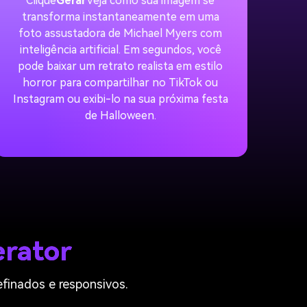
Clique
Gerar
Veja como sua imagem se
transforma instantaneamente em uma
foto assustadora de Michael Myers com
inteligência artificial. Em segundos, você
pode baixar um retrato realista em estilo
horror para compartilhar no TikTok ou
Instagram ou exibi-lo na sua próxima festa
de Halloween.
erator
efinados e responsivos.