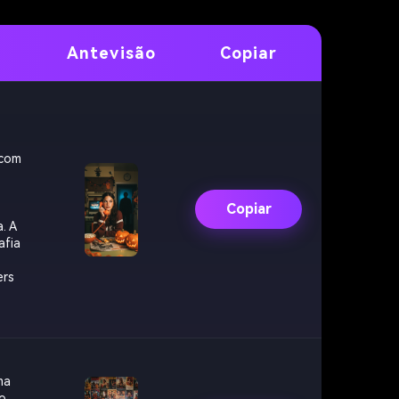
Antevisão
Copiar
 com
Copiar
. A
afia
ers
.
ma
ão