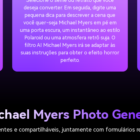
Selecione o selfie ou retrato que você
deseja converter. Em seguida, digite uma
pequena dica para descrever a cena que
você quer-seja Michael Myers em pé em
uma porta escura, um instantâneo ao estilo
Polaroid ou uma atmosfera retrô suja. O
filtro AI Michael Myers irá se adaptar às
suas instruções para obter o efeito horror
perfeito.
chael Myers Photo Gen
entes e compartilháveis, juntamente com formulários r