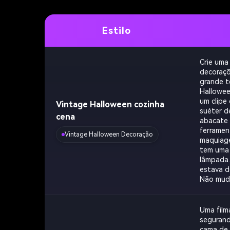
Estilo
Crie uma
decoraçõ
grande t
Hallowee
um clipe
Vintage Halloween cozinha
suéter d
cena
abacate 
ferramen
Vintage Halloween Decoração
maquiage
tem uma 
lâmpada.
estava d
Não mude
Uma film
segurand
cama de 