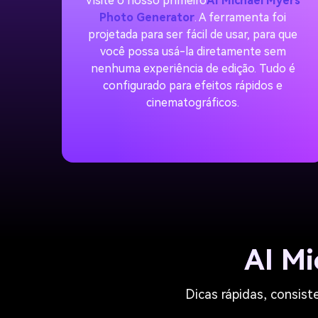
Visite o nosso primeiro
AI Michael Myers
Photo Generator
. A ferramenta foi
projetada para ser fácil de usar, para que
você possa usá-la diretamente sem
nenhuma experiência de edição. Tudo é
configurado para efeitos rápidos e
cinematográficos.
AI Mi
Dicas rápidas, consist