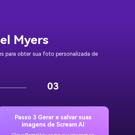
ael Myers
les para obter sua foto personalizada de
03
Passo 3 Gerar e salvar suas
imagens de Scream AI