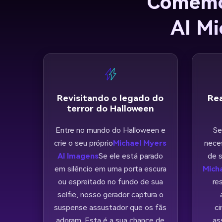
Comemor
AI Mi
Revisitando o legado do
Rea
terror do Halloween
Entre no mundo do Halloween e
Se
crie o seu próprio
Michael Myers
nece
AI Imagens
Se ele está parado
de s
em silêncio em uma porta escura
Mich
ou espreitado no fundo de sua
re
selfie, nosso gerador captura o
suspense assustador que os fãs
c
adoram. Esta é a sua chance de
as