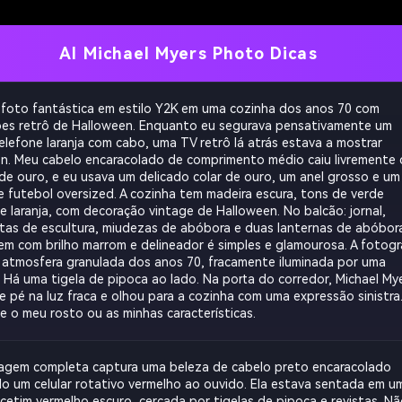
AI Michael Myers Photo Dicas
 foto fantástica em estilo Y2K em uma cozinha dos anos 70 com
es retrô de Halloween. Enquanto eu segurava pensativamente um
elefone laranja com cabo, uma TV retrô lá atrás estava a mostrar
n. Meu cabelo encaracolado de comprimento médio caiu livremente
 de ouro, e eu usava um delicado colar de ouro, um anel grosso e um
e futebol oversized. A cozinha tem madeira escura, tons de verde
e laranja, com decoração vintage de Halloween. No balcão: jornal,
tas de escultura, miudezas de abóbora e duas lanternas de abóbora
m com brilho marrom e delineador é simples e glamourosa. A fotogr
atmosfera granulada dos anos 70, fracamente iluminada por uma
 Há uma tigela de pipoca ao lado. Na porta do corredor, Michael My
e pé na luz fraca e olhou para a cozinha com uma expressão sinistra
 o meu rosto ou as minhas características.
agem completa captura uma beleza de cabelo preto encaracolado
o um celular rotativo vermelho ao ouvido. Ela estava sentada em u
cetim vermelho escuro, cercada por tigelas de pipoca e revistas. N