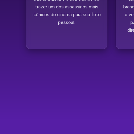
trazer um dos assassinos mais
bran
icônicos do cinema para sua foto
o ve
pessoal.
p
di