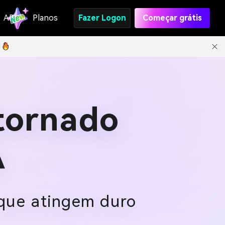
API
Planos
Fazer Logon
Começar grátis
tornado
A
que atingem duro