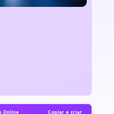
p Online
Copiar e criar