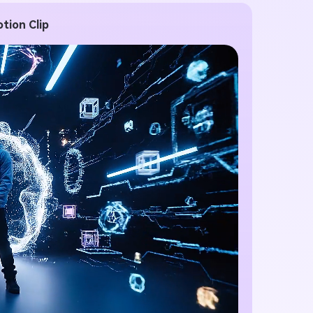
tis!
tion Clip