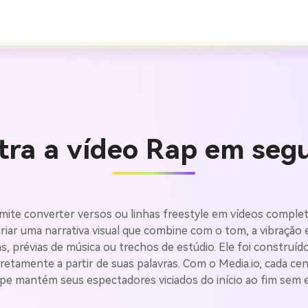
etra a vídeo Rap em seg
rmite converter versos ou linhas freestyle em vídeos complet
Crie ima
 criar uma narrativa visual que combine com o tom, a vibração 
as, prévias de música ou trechos de estúdio. Ele foi construíd
iretamente a partir de suas palavras. Com o Media.io, cada ce
IA sem li
ipe mantém seus espectadores viciados do início ao fim sem 