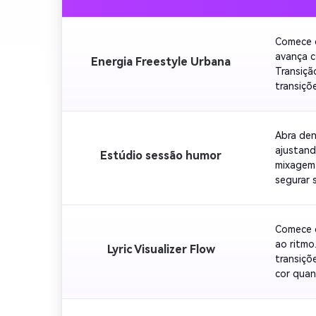
Comece c
avança c
Energia Freestyle Urbana
Transiçã
transiçõ
enfatiza
horizont
Abra den
ajustand
Estúdio sessão humor
mixagem 
segurar 
punchlin
Comece c
ao ritmo
Lyric Visualizer Flow
transiçõ
cor quan
batidas 