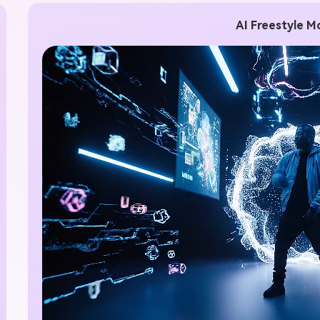
100% grá
AI Freestyle Mo
Comece Grátis →