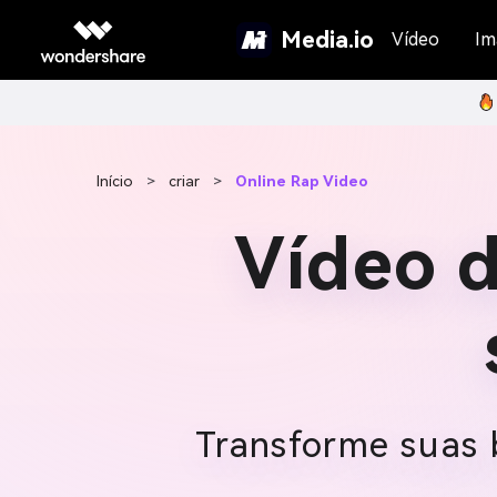
Media.io
Vídeo
Im
Início
>
criar
>
Online Rap Video
Vídeo 
Transforme suas