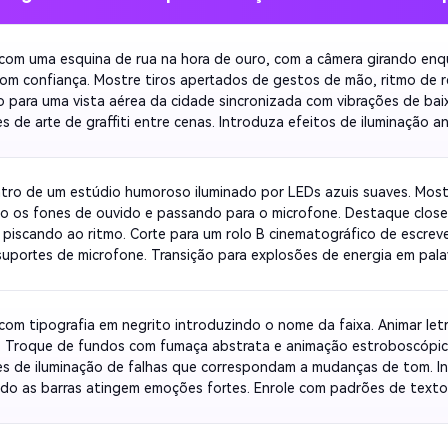
om uma esquina de rua na hora de ouro, com a câmera girando enqu
om confiança. Mostre tiros apertados de gestos de mão, ritmo de re
o para uma vista aérea da cidade sincronizada com vibrações de baix
es de arte de graffiti entre cenas. Introduza efeitos de iluminação a
r as letras. Terminar em um fade-out com o nome da mixtape brilhan
e.
tro de um estúdio humoroso iluminado por LEDs azuis suaves. Mostr
o os fones de ouvido e passando para o microfone. Destaque close
piscando ao ritmo. Corte para um rolo B cinematográfico de escreve
suportes de microfone. Transição para explosões de energia em pala
es. Termine com um fade-out lento enquanto a barra final da faixa 
om tipografia em negrito introduzindo o nome da faixa. Animar letra
. Troque de fundos com fumaça abstrata e animação estroboscópica
es de iluminação de falhas que correspondam a mudanças de tom. In
do as barras atingem emoções fortes. Enrole com padrões de texto
em loop que sustentam a atenção do espectador.