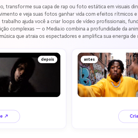
, transforme sua capa de rap ou foto estática em visuais di
mento e veja suas fotos ganhar vida com efeitos rítmicos e 
 trabalho ajuda você a criar loops de vídeo profissionais, fun
dição complexas — o Media.io combina a profundidade da anima
música que atraia os espectadores e amplifica sua energia de
depois
antes
te ↗
Cri