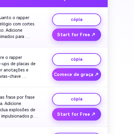
anto o rapper 
cópia
lógio com cortes. 
o. Adicione 
Start for Free ↗
nimados para 
do sobre o 
e o rapper 
cópia
-ups de placas de 
r anotações e 
Comece de graça ↗
vras-chave 
ecoa visualmente.
s frase por frase 
cópia
. Adicione 
clua explosões de 
Start for Free ↗
 impulsionados por 