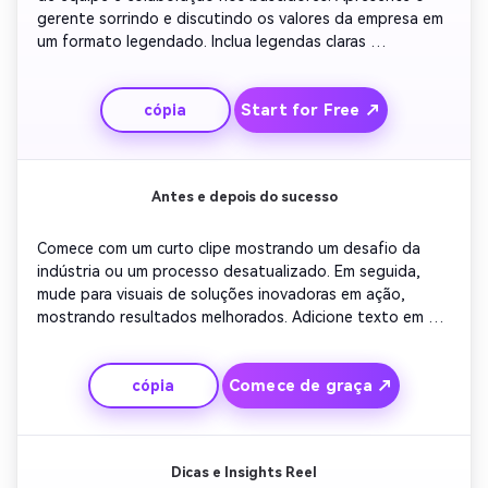
gerente sorrindo e discutindo os valores da empresa em 
um formato legendado. Inclua legendas claras 
descrevendo posições abertas. Adicione uma faixa de 
fundo que pareça positiva e acolhedora. Conclua com 
Start for Free ↗
cópia
uma linha de texto em negrito: 'Junte-se à nossa equipe 
em crescimento hoje'.
Antes e depois do sucesso
Comece com um curto clipe mostrando um desafio da 
indústria ou um processo desatualizado. Em seguida, 
mude para visuais de soluções inovadoras em ação, 
mostrando resultados melhorados. Adicione texto em 
movimento resumindo resultados mensuráveis ou 
depoimentos. Inclua ritmo otimista e voz confiante. 
Comece de graça ↗
cópia
Mantenha os visuais enquadrados em torno do 
crescimento e desempenho. Terminar com um outro de 
marca que incentiva a networking e a colaboração.
Dicas e Insights Reel