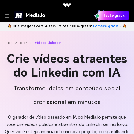
Media.io
Teste grátis
Crie imagens com IA sem limites. 100% grátis!
Comece grátis→
Início
>
criar
>
Vídeos LinkedIn
Crie vídeos atraentes
do Linkedin com IA
Transforme ideias em conteúdo social
profissional em minutos
O gerador de vídeo baseado em IA do Media.io permite que
você crie vídeos polidos e atraentes do LinkedIn sem esforço.
Quer você esteja anunciando um novo projeto, compartilhando