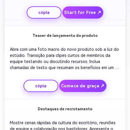
mentoria ou marcos importantes. Corte para uma 
declaração motivacional sobre crescimento ou 
Start for Free ↗
cópia
perseverança. Termine com um chamado à ação como 
'compartilhe sua jornada hoje'. Mantenha música de fundo 
calma e fluxos de câmera constantes para combinar com 
o tom do LinkedIn.
Teaser de lançamento do produto
Abra com uma foto macro do novo produto sob a luz do 
estúdio. Transição para clipes curtos de membros da 
equipe testando ou discutindo recursos. Inclua 
chamadas de texto que resumam os benefícios em um 
formato compacto e visual. Adicione música corporativa 
otimista e sobreponha o logotipo da empresa 
Comece de graça ↗
cópia
sutilmente. Termine com uma animação revelando a data 
de lançamento e slogan da empresa. Mantenha o ritmo 
limpo e abaixo de 45 segundos para a retenção ideal do 
LinkedIn.
Destaques de recrutamento
Mostre cenas rápidas da cultura do escritório, reuniões 
de equipe e colaboração nos bastidores. Apresente o 