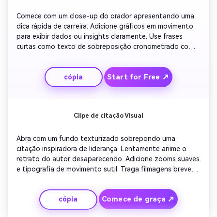
Comece com um close-up do orador apresentando uma 
dica rápida de carreira. Adicione gráficos em movimento 
para exibir dados ou insights claramente. Use frases 
curtas como texto de sobreposição cronometrado com a 
narração. Alterne entre capturas de cabeça e visuais 
relevantes. Inclua uma legenda final convidando 
Start for Free ↗
cópia
comentários ou compartilhamentos. Mantenha o ritmo 
rápido, mas profissional para incentivar a visualização 
repetida.
Clipe de citação Visual
Abra com um fundo texturizado sobrepondo uma 
citação inspiradora de liderança. Lentamente anime o 
retrato do autor desaparecendo. Adicione zooms suaves 
e tipografia de movimento sutil. Traga filmagens breves 
de pessoas colaborando ou apresentando ideias. Inclua 
fundo instrumental ambiental para evocar positividade. 
Comece de graça ↗
cópia
Termine com um simples apelo reforçando os valores ou a 
voz da marca.