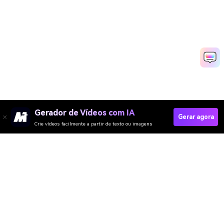
Gerador de Vídeos com IA
Gerar agora
Crie vídeos facilmente a partir de texto ou imagens
Gerar Vídeos Para LinkedIn Rapidamente
Media.io Online Tools Quality Rating：
4.7 (162,357 Votes)