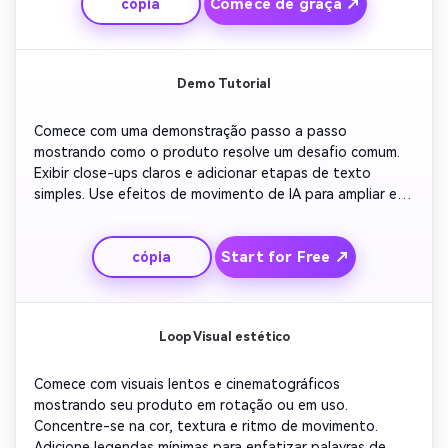
Comece de graça ↗
cópia
temporada'! ' Seguido por slogan da marca e ardósia final 
clicável. Garanta um ritmo dinâmico para se ajustar ao 
comportamento de vídeo móvel do Facebook.
Demo Tutorial
Comece com uma demonstração passo a passo 
mostrando como o produto resolve um desafio comum. 
Exibir close-ups claros e adicionar etapas de texto 
simples. Use efeitos de movimento de IA para ampliar e 
enfatizar ações importantes. Insira os destaques dos 
benefícios do produto no meio do vídeo. Termine com 
Start for Free ↗
cópia
'Experimente por si mesmo' e uma marca d'água. Esse 
estilo impulsiona a conscientização ao mesmo tempo 
que educa e incentiva as conversões.
Loop Visual estético
Comece com visuais lentos e cinematográficos 
mostrando seu produto em rotação ou em uso. 
Concentre-se na cor, textura e ritmo de movimento. 
Adicione legendas mínimas para enfatizar palavras de 