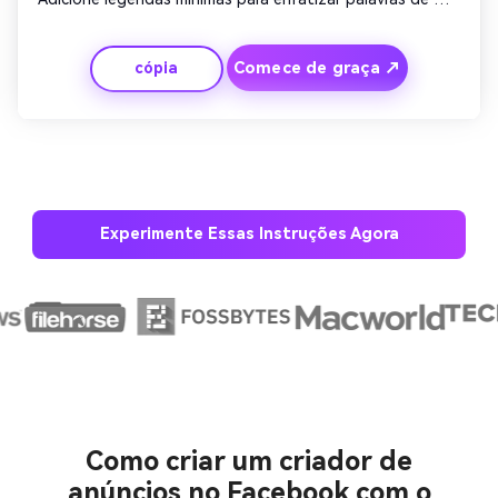
valor como 'projetado perfeitamente'. Use transições 
suaves e música para criar uma impressão premium. 
Comece de graça ↗
cópia
Termine com o logo da marca fade-in e uma curta 
animação CTA pedindo aos usuários para 'experimentá-lo 
agora'. Funciona perfeitamente para campanhas de luxo 
ou design.
Experimente Essas Instruções Agora
Crie imagens com
IA sem limites.
100% grátis!
Comece Grátis →
Como criar um criador de
anúncios no Facebook com o