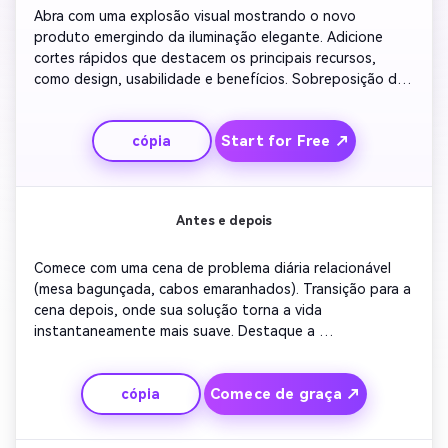
Abra com uma explosão visual mostrando o novo 
produto emergindo da iluminação elegante. Adicione 
cortes rápidos que destacem os principais recursos, 
como design, usabilidade e benefícios. Sobreposição da 
cópia' agora disponível! ' enquanto mostra uma mão 
segurando o produto com confiança. Mude para clipes de 
Start for Free ↗
cópia
estilo de vida onde os usuários estão interagindo com 
ele naturalmente. Complete o anúncio com um fundo 
brilhante, animação de chamada à ação,
Antes e depois
Comece com uma cena de problema diária relacionável 
(mesa bagunçada, cabos emaranhados). Transição para a 
cena depois, onde sua solução torna a vida 
instantaneamente mais suave. Destaque a 
transformação visualmente com contraste brilhante e 
movimento suave. Adicione legendas como 'Veja a 
Comece de graça ↗
cópia
diferença'. Termine com a animação do logotipo, um 
slogan e um botão encorajando os espectadores a 
experimentá-lo agora.