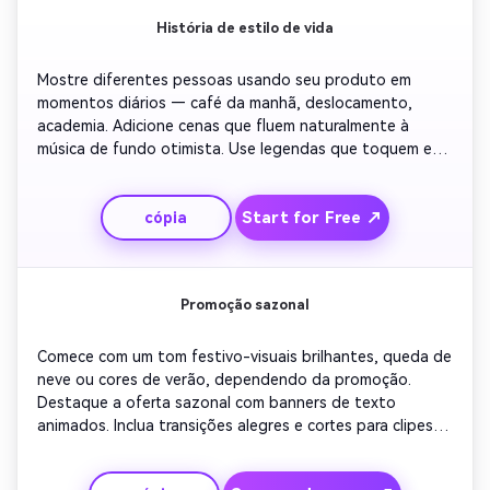
História de estilo de vida
Mostre diferentes pessoas usando seu produto em 
momentos diários — café da manhã, deslocamento, 
academia. Adicione cenas que fluem naturalmente à 
música de fundo otimista. Use legendas que toquem em 
emoção e valor: 'Construído para o seu dia a dia'. Termine 
com uma sobreposição perfeita do logotipo da marca e 
Start for Free ↗
cópia
um chamado positivo à ação 'Upgrade Your Lifestyle'. 
Mantenha um visual do mundo real que se conecte com o 
público visual e emocionalmente.
Promoção sazonal
Comece com um tom festivo-visuais brilhantes, queda de 
neve ou cores de verão, dependendo da promoção. 
Destaque a oferta sazonal com banners de texto 
animados. Inclua transições alegres e cortes para clipes 
de uso de estilo de vida. Fechar com mensagens de 
venda fortes como 'Compre as melhores ofertas da 