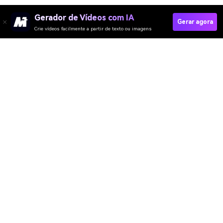
Gerador de Vídeos com IA
Gerar agora
Crie vídeos facilmente a partir de texto ou imagens
Criar Anúncios No Facebook Rapidamente
Media.io Online Tools Quality Rating：
4.7 (162,357 Votes)
Gerador de Vídeo
Gerador de Imagens
Gerador de Música
Templates & Filtros