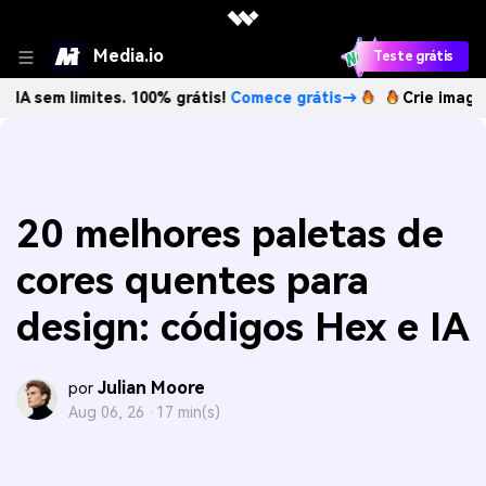
Media.io
Teste grátis
 limites. 100% grátis!
Comece grátis→
Crie imagens com I
20 melhores paletas de
cores quentes para
design: códigos Hex e IA
Julian Moore
por
Aug 06, 26 ·
17 min(s)