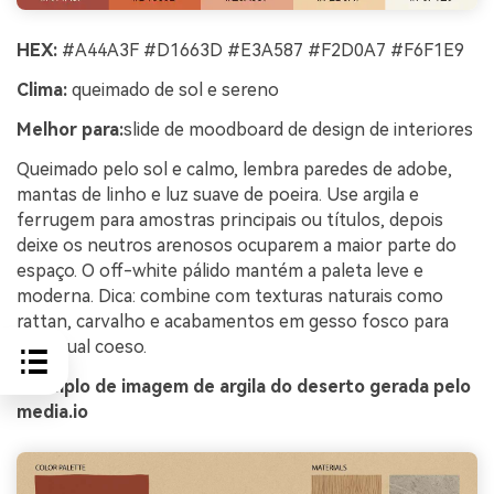
HEX:
#A44A3F #D1663D #E3A587 #F2D0A7 #F6F1E9
Clima:
queimado de sol e sereno
Melhor para:
slide de moodboard de design de interiores
Queimado pelo sol e calmo, lembra paredes de adobe,
mantas de linho e luz suave de poeira. Use argila e
ferrugem para amostras principais ou títulos, depois
deixe os neutros arenosos ocuparem a maior parte do
espaço. O off-white pálido mantém a paleta leve e
moderna. Dica: combine com texturas naturais como
rattan, carvalho e acabamentos em gesso fosco para
um visual coeso.
Exemplo de imagem de argila do deserto gerada pelo
media.io