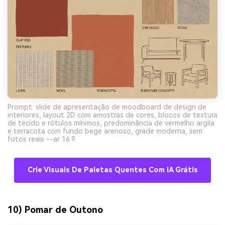
Prompt: slide de apresentação de moodboard de design de
interiores, layout 2D com amostras de cores, blocos de textura
de tecido e rótulos mínimos, predominância de vermelho argila
e terracota com fundo bege arenoso, grade moderna, sem
fotos reais --ar 16:9
Crie Visuais De Paletas Quentes Com IA Grátis
10) Pomar de Outono