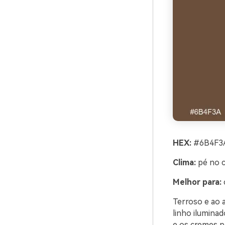
HEX:
#6B4F3A
Clima:
pé no c
Melhor para:
Terroso e ao a
linho iluminad
e os cremes pa