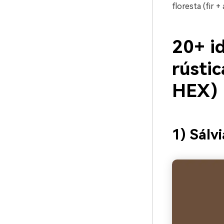
floresta (fir
20+ id
rústi
HEX)
1) Sálv