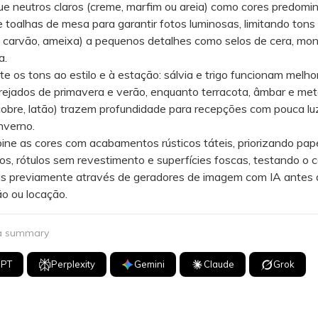
 neutros claros (creme, marfim ou areia) como cores predomi
e toalhas de mesa para garantir fotos luminosas, limitando tons
, carvão, ameixa) a pequenos detalhes como selos de cera, m
a.
s tons ao estilo e à estação: sálvia e trigo funcionam melho
ejados de primavera e verão, enquanto terracota, âmbar e met
obre, latão) trazem profundidade para recepções com pouca lu
nverno.
 as cores com acabamentos rústicos táteis, priorizando pap
os, rótulos sem revestimento e superfícies foscas, testando o 
as previamente através de geradores de imagem com IA antes 
o ou locação.
 a summary
GPT
Perplexity
Gemini
Claude
Grok