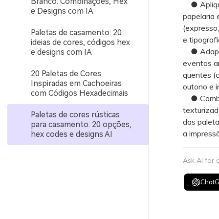
Branco: Combinações, Hex
● Aplique
e Designs com IA
papelaria 
(expresso
Paletas de casamento: 20
e tipografi
ideias de cores, códigos hex
● Adapte o
e designs com IA
eventos ar
20 Paletas de Cores
quentes (c
Inspiradas em Cachoeiras
outono e i
com Códigos Hexadecimais
● Combine
texturizad
Paletas de cores rústicas
das palet
para casamento: 20 opções,
a impressã
hex codes e designs AI
Ask AI for
Chat