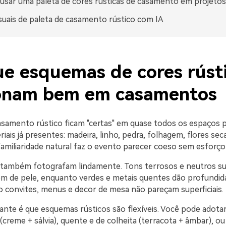
sar uma paleta de cores rústicas de casamento em projetos 
isuais de paleta de casamento rústico com IA
ue esquemas de cores rúst
onam bem em casamentos
asamento rústico ficam "certas" em quase todos os espaços 
iais já presentes: madeira, linho, pedra, folhagem, flores sec
familiaridade natural faz o evento parecer coeso sem esforço
 também fotografam lindamente. Tons terrosos e neutros su
om de pele, enquanto verdes e metais quentes dão profundid
 convites, menus e decor de mesa não pareçam superficiais.
ante é que esquemas rústicos são flexíveis. Você pode adotar
 (creme + sálvia), quente e de colheita (terracota + âmbar), o