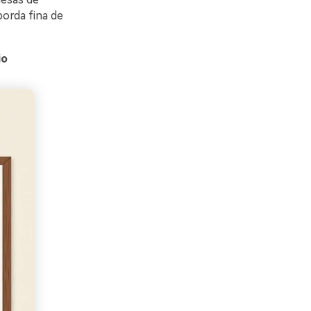
borda fina de
io