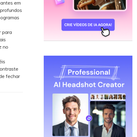
nantes em
 profundos
onogramas
r para
ais
z no
éis
contraste
de fechar