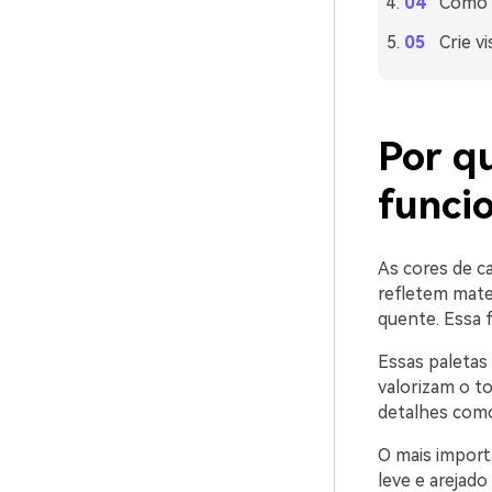
Como u
Crie v
Por q
funci
As cores de c
refletem mater
quente. Essa 
Essas paletas
valorizam o t
detalhes como
O mais import
leve e arejado