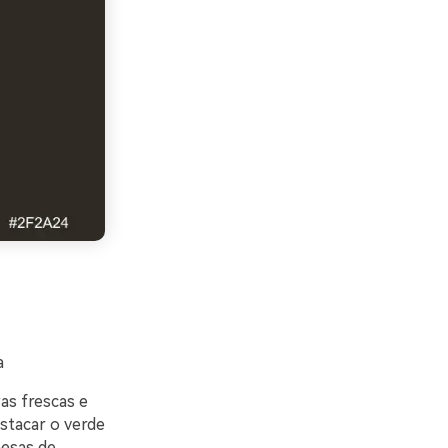
a
as frescas e
estacar o verde
mesas de