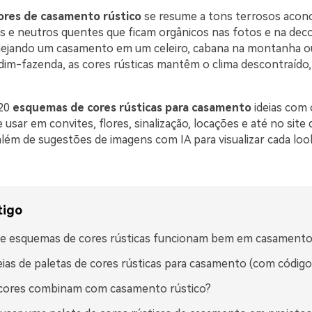
ores de casamento rústico
se resume a tons terrosos acon
is e neutros quentes que ficam orgânicos nas fotos e na deco
nejando um casamento em um celeiro, cabana na montanha 
rdim-fazenda, as cores rústicas mantêm o clima descontraído,
 20
esquemas de cores rústicas para casamento
ideias com
usar em convites, flores, sinalização, locações e até no site 
m de sugestões de imagens com IA para visualizar cada loo
tigo
ue esquemas de cores rústicas funcionam bem em casament
eias de paletas de cores rústicas para casamento (com códig
 cores combinam com casamento rústico?