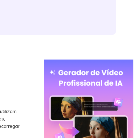
utilizam
os,
ecarregar