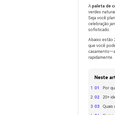
A
paleta de c
verdes natura
Seja você pla
celebração ja
sofisticado.
Abaixo estão
que você pode 
casamento—alé
rapidamente.
Neste ar
Por q
20+ id
Quais