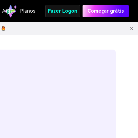
API
Planos
Fazer Logon
Começar grátis