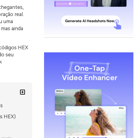
chegantes,
ração real.
ou uma
 mas ainda
 códigos HEX
do seu
k
os
os HEX)