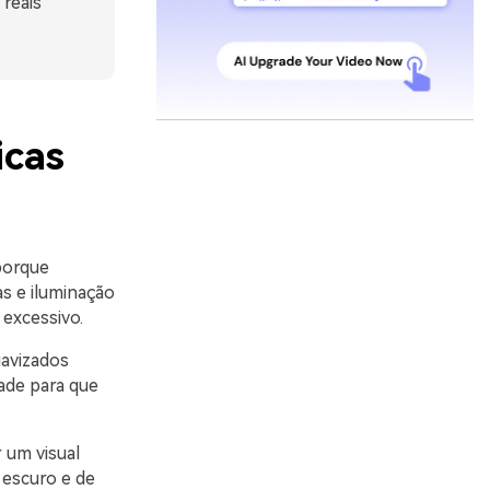
reais
icas
porque
as e iluminação
 excessivo.
avizados
ade para que
 um visual
u escuro e de