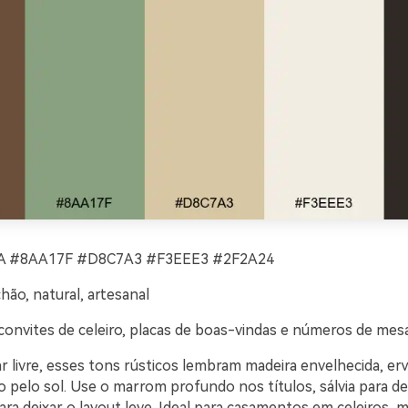
 #8AA17F #D8C7A3 #F3EEE3 #2F2A24
hão, natural, artesanal
convites de celeiro, placas de boas-vindas e números de mes
r livre, esses tons rústicos lembram madeira envelhecida, erv
o pelo sol. Use o marrom profundo nos títulos, sálvia para d
ra deixar o layout leve. Ideal para casamentos em celeiros, 