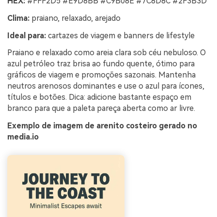
HEX:
#FFF2D5 #E9D8BB #C9B08E #7C8D8C #2F3B3D
Clima:
praiano, relaxado, arejado
Ideal para:
cartazes de viagem e banners de lifestyle
Praiano e relaxado como areia clara sob céu nebuloso. O
azul petróleo traz brisa ao fundo quente, ótimo para
gráficos de viagem e promoções sazonais. Mantenha
neutros arenosos dominantes e use o azul para ícones,
títulos e botões. Dica: adicione bastante espaço em
branco para que a paleta pareça aberta como ar livre.
Exemplo de imagem de arenito costeiro gerado no
media.io