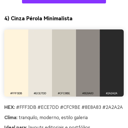
4) Cinza Pérola Minimalista
HEX:
#FFF3DB #ECE7DD #CFC9BE #8E8A83 #2A2A2A
Clima:
tranquilo, moderno, estilo galeria
Ideal para:
layouts editoriais e portfólios