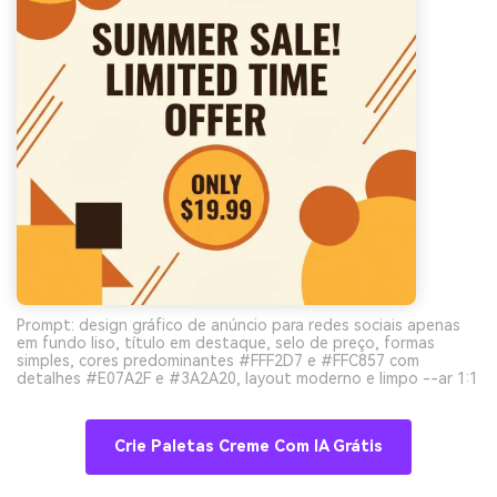
Prompt: design gráfico de anúncio para redes sociais apenas
em fundo liso, título em destaque, selo de preço, formas
simples, cores predominantes #FFF2D7 e #FFC857 com
detalhes #E07A2F e #3A2A20, layout moderno e limpo --ar 1:1
Crie Paletas Creme Com IA Grátis