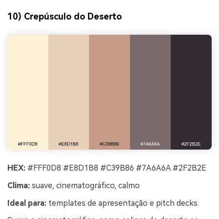
10) Crepúsculo do Deserto
HEX:
#FFF0D8 #E8D1B8 #C39B86 #7A6A6A #2F2B2E
Clima:
suave, cinematográfico, calmo
Ideal para:
templates de apresentação e pitch decks