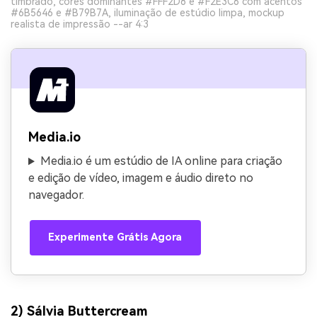
timbrado, cores dominantes #FFF2D8 e #F2E3C6 com acentos
#6B5646 e #B79B7A, iluminação de estúdio limpa, mockup
realista de impressão --ar 4:3
Media.io
Media.io é um estúdio de IA online para criação
e edição de vídeo, imagem e áudio direto no
navegador.
Experimente Grátis Agora
2) Sálvia Buttercream