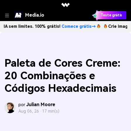
Media.io
Teste grátis
imites. 100% grátis!
Comece grátis→
Crie imagens com IA 
Paleta de Cores Creme:
20 Combinações e
Códigos Hexadecimais
Julian Moore
por
Aug 06, 26 ·
17 min(s)