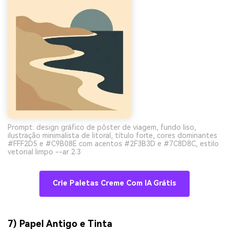
Prompt: design gráfico de pôster de viagem, fundo liso,
ilustração minimalista de litoral, título forte, cores dominantes
#FFF2D5 e #C9B08E com acentos #2F3B3D e #7C8D8C, estilo
vetorial limpo --ar 2:3
Crie Paletas Creme Com IA Grátis
7) Papel Antigo e Tinta