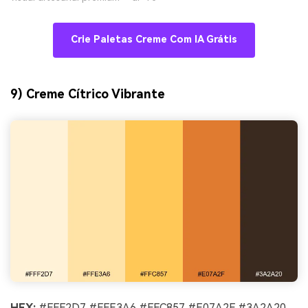
Crie Paletas Creme Com IA Grátis
9) Creme Cítrico Vibrante
HEX:
#FFF2D7 #FFE3A6 #FFC857 #E07A2F #3A2A20