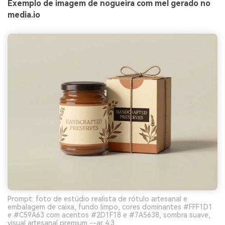
Exemplo de imagem de nogueira com mel gerado no
media.io
Prompt: foto de estúdio realista de rótulo artesanal e
embalagem de caixa, fundo limpo, cores dominantes #FFF1D1
e #C59A63 com acentos #2D1F18 e #7A5638, sombra suave,
visual artesanal premium --ar 4:3