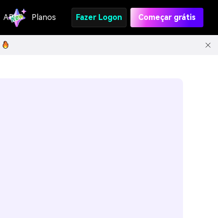
API
Planos
Fazer Logon
Começar grátis