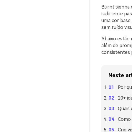
Burnt sienna 
suficiente pa
uma cor base p
sem ruído visu
Abaixo estão 
além de promp
consistentes 
Neste ar
Por q
20+ id
Quais
Como u
Crie v