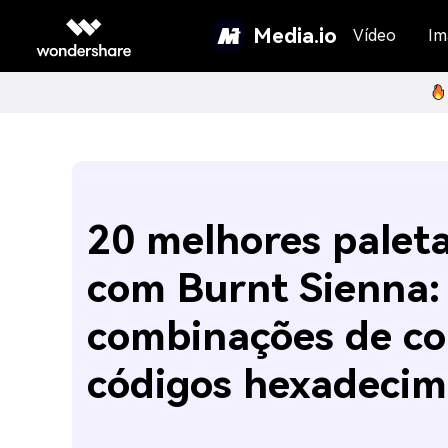
Media.io
Vídeo
Im
20 melhores palet
com Burnt Sienna:
combinações de co
códigos hexadecim