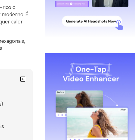
-rico o
r moderno. É
quer calor
hexagonais,
is
s)
is