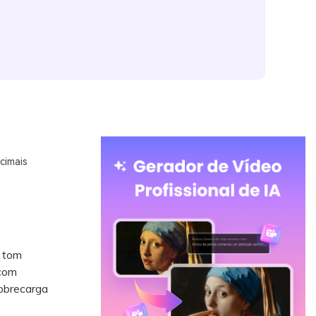
cimais
 tom
 com
sobrecarga