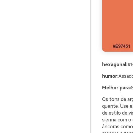
hexagonal:
#
humor:
Assado
Melhor para:
Os tons de arg
quente. Use e
de estilo de 
sienna com o c
âncoras como 