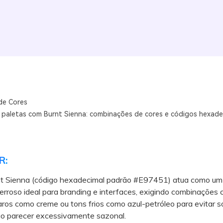
de Cores
 paletas com Burnt Sienna: combinações de cores e códigos hexade
R:
nt Sienna (código hexadecimal padrão #E97451) atua como um
erroso ideal para branding e interfaces, exigindo combinações
aros como creme ou tons frios como azul-petróleo para evitar 
ão parecer excessivamente sazonal.