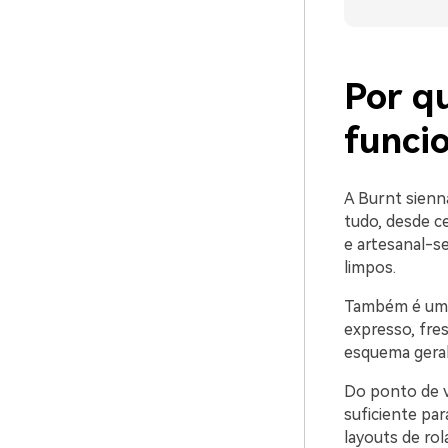
Por q
funci
A Burnt sienna
tudo, desde c
e artesanal-s
limpos.
Também é uma 
expresso, fre
esquema geral
Do ponto de v
suficiente pa
layouts de ro