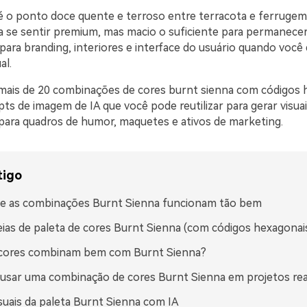
é o ponto doce quente e terroso entre terracota e ferrugem
ra se sentir premium, mas macio o suficiente para permanece
ara branding, interiores e interface do usuário quando você 
al.
mais de 20 combinações de cores burnt sienna com códigos 
ts de imagem de IA que você pode reutilizar para gerar visua
para quadros de humor, maquetes e ativos de marketing.
tigo
ue as combinações Burnt Sienna funcionam tão bem
eias de paleta de cores Burnt Sienna (com códigos hexagonai
 cores combinam bem com Burnt Sienna?
sar uma combinação de cores Burnt Sienna em projetos rea
isuais da paleta Burnt Sienna com IA