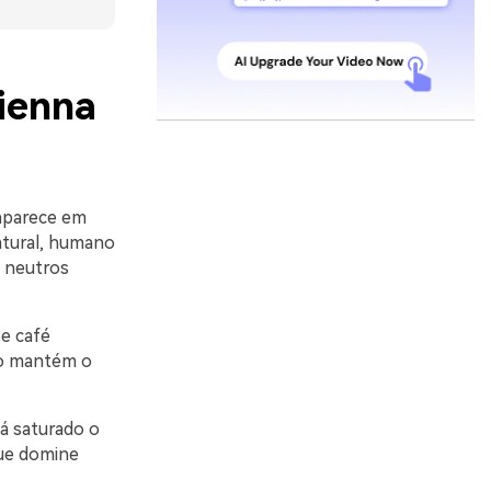
ienna
 aparece em
atural, humano
 neutros
o
e café
to mantém o
á saturado o
que domine