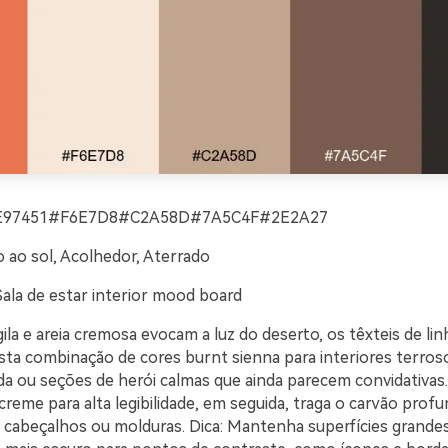
E97451#F6E7D8#C2A58D#7A5C4F#2E2A27
 ao sol, Acolhedor, Aterrado
Sala de estar interior mood board
ila e areia cremosa evocam a luz do deserto, os têxteis de lin
sta combinação de cores burnt sienna para interiores terros
vida ou seções de herói calmas que ainda parecem convidativa
reme para alta legibilidade, em seguida, traga o carvão prof
cabeçalhos ou molduras. Dica: Mantenha superfícies grandes