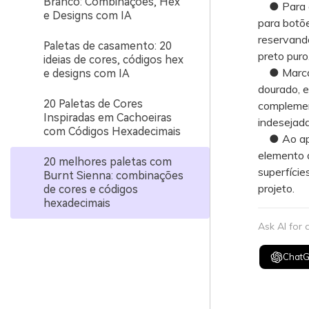
Branco: Combinações, Hex
● Para o d
e Designs com IA
para botõ
reservand
Paletas de casamento: 20
preto puro
ideias de cores, códigos hex
● Marcas 
e designs com IA
dourado, 
20 Paletas de Cores
complement
Inspiradas em Cachoeiras
indesejada
com Códigos Hexadecimais
● Ao aplic
elemento 
20 melhores paletas com
superfície
Burnt Sienna: combinações
projeto.
de cores e códigos
hexadecimais
Ask AI for
Chat