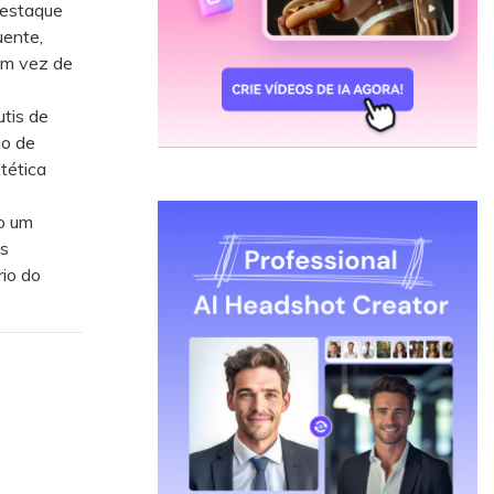
destaque
uente,
em vez de
tis de
ão de
tética
mo um
s
rio do