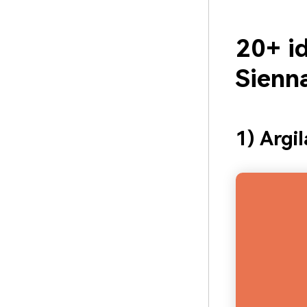
20+ id
Sienn
1) Argi