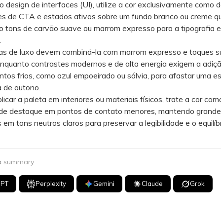
esign de interfaces (UI), utilize a cor exclusivamente como 
es de CTA e estados ativos sobre um fundo branco ou creme q
o tons de carvão suave ou marrom expresso para a tipografia 
.
de luxo devem combiná-la com marrom expresso e toques su
enquanto contrastes modernos e de alta energia exigem a adiç
os frios, como azul empoeirado ou sálvia, para afastar uma es
 de outono.
ar a paleta em interiores ou materiais físicos, trate a cor co
de destaque em pontos de contato menores, mantendo grande
s em tons neutros claros para preservar a legibilidade e o equilíb
 a summary
GPT
Perplexity
Gemini
Claude
Grok