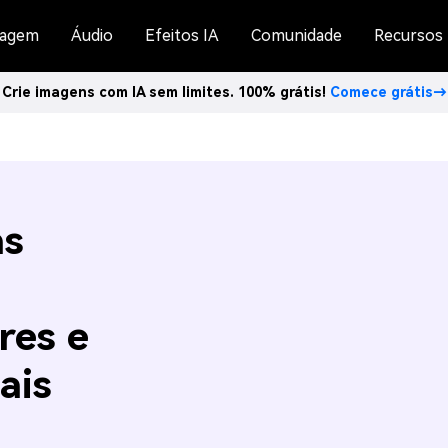
agem
Áudio
Efeitos IA
Comunidade
Recursos
Crie imagens com IA sem limites. 100% grátis!
Comece grátis→
as
res e
ais