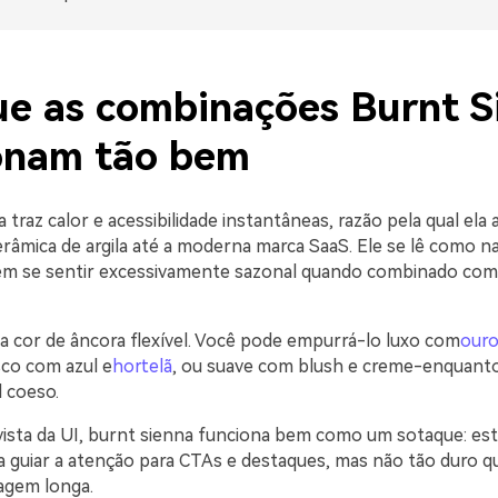
ue as combinações Burnt S
onam tão bem
 traz calor e acessibilidade instantâneas, razão pela qual ela
erâmica de argila até a moderna marca SaaS. Ele se lê como n
em se sentir excessivamente sazonal quando combinado com
cor de âncora flexível. Você pode empurrá-lo luxo com
our
sco com azul e
hortelã
, ou suave com blush e creme-enquan
 coeso.
ista da UI, burnt sienna funciona bem como um sotaque: est
ra guiar a atenção para CTAs e destaques, mas não tão duro 
lagem longa.