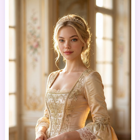
운 렘브란트 삼각형 하이라이트를 만드는 극적인 키아로스쿠
로 조명 뺨에, 강한 따뜻한 황금 림 백라이트가 헤어 크라운 어
깨와 어퍼 가운 주위에 에테르한 빛나는 헤일로를 만들어, 크
라운과 어퍼 피겨 주위에 볼륨적인 미묘한 신 광선 또는 빛 입
자, 피부에 따뜻한 황금 하이라이트 얼굴 입술 금색 요소와 벨
벳 광택, 우아한 뼈 구조를 강조하는 깊고 풍부한 그림자 벨벳 
접힘 모피 질감과 패브릭 드레이퍼, 하이퍼 디테일 리얼한 피
부 모공 미묘한 자연 결함 자연 광채, 고급스러운 하이 패션 e