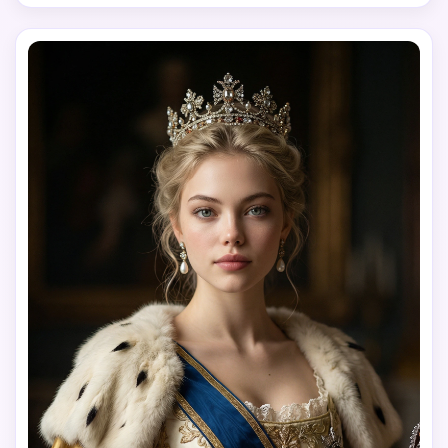
거나 턱은 부드럽게 들어 올립니다. 차분하고 진지하며 자신감 
넘치는 표정(공격적이지 않음). 의식 액세서리(장식용) 근처에 
손을 잡거나 놓습니다. 의상 및 보석: 진한 빨간색/와인/진홍색 
톤의 고급스러운 유럽 스타일 가운. 풍부한 질감: 벨벳, 새틴, 
자수, 메탈릭 스레드. 대형 스테이트먼트 주얼리: 대형 보석 목
걸이, 대담한 귀걸이, 레이어드 보석. 세련된 장인 정신으로 장
식된 왕관 또는 보석이 장식된 헤드피스. 시각적 무게를 위한 
선택적 모피 질감 의식 망토. 조명: 낮은 키 영화 조명. 얼굴 구
조를 조각하기 위에서 또는 측면에서 강한 키 빛. 깊은 그림자
가 대비와 드라마를 강화합니다. 주얼리와 크라운에 미묘한 하
이라이트가 빛을 선사합니다. 배경: 어두운 궁전에서 영감을 받
은 인테리어 또는 깊은 중립적인 배경. 최소한의 디테일, 고전
적인 분위기, 회화적인 깊이. 스타일: 매우 현실적인 영화 초상
화 사진. 높은 세부 사항 직물 및 보석 질감. 자연스러운 피부 
질감, 프리미엄 편집 품질. 분위기: 강력하고, 위엄 있고, 우아
하고, 위압적이며, 의례적입니다. 부정적: 현대적인 의류, 캐주
얼 스타일링, 판타지 과장, 왜곡, 텍스트, 워터마크, 만화 스타
일 없음.