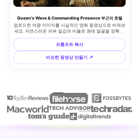
Queen's Wave & Commanding Presence 부근의 호텔
업로드한 여왕 이미지를 사실적인 영화 동영상으로 바꿔보
세요. 자연스러운 피부 질감과 비율로 원래 얼굴을 정확히 
동일하게 유지하세요. 동작 및 동작: 여왕은 한 손을 천천히 
들어 올리고 부드러운 왕실 웨이브(최소한의 움직임, 느린 
프롬프트 복사
손목 움직임, 우아한 제어 손가락)를 수행합니다. 자신감 있
는 눈 움직임과 결합된 약간의 고개 돌림. 미묘하고 자신감 
비슷한 동영상 만들기 ↗
있는 미소가 잠시 나타난 다음 차분한 표정으로 돌아갑니
다. 자연스러운 호흡과 가벼운 어깨 움직임. 포즈 및 정체
성: 강한 직립 자세. 움직임은 느리고 의도적이며 통제됩니
다. 캐주얼한 흔들기, 과장된 제스처 없음. 조명 및 카메라: 
안정적인 영화 조명. 이동 중에 크라운과 보석에 부드러운 
광택. 카메라 흔들림 없음, 줌 없음, 빠른 전환 없음. 스타일: 
초현실적인 영화 왕실 초상화 비디오. 움직임은 의도적이
고 의식적이며 권위 있는 느낌이 듭니다. 판타지, 만화 모
션, 현대적인 인플루언서 행동이 없습니다.