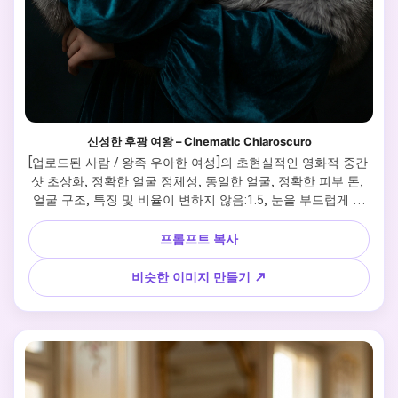
신성한 후광 여왕 – Cinematic Chiaroscuro
[업로드된 사람 / 왕족 우아한 여성]의 초현실적인 영화적 중간 
샷 초상화, 정확한 얼굴 정체성, 동일한 얼굴, 정확한 피부 톤, 
얼굴 구조, 특징 및 비율이 변하지 않음:1.5, 눈을 부드럽게 감
은 고요한 행복한 표정, 사색적이고 평화로운 포즈로 뺨에 우
아하게 대고 있는 손, 자연스러운 메이크업으로 부드럽게 벌어
프롬프트 복사
진 입술, 고급스러운 풍부한 원단 질감의 정교한 오프숄더 딥 
티얼/에메랄드/미드나잇 블루 벨벳 가운을 입고, 볼륨감 있는 
비슷한 이미지 만들기 ↗
흐르는 소매가 눈에 보이며, 복잡한 보석 베이스와 신화적인 
화려한 디테일이 있는 신성한 아우라와 같은 날카로운 황금 스
파이크를 방사하는 극적인 화려한 황금 햇살 헤일로 크라운, 
큰 매달린 화려한 황금 미묘한 벨벳 또는 질감 깊이와 부드러
운 분위기 안개가있는 어두운 무디 청록색 검은색 그라데이션 
배경, 부드러운 측면 키 라이트 조각 얼굴 목과 쇄골이 부드러