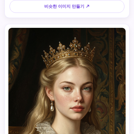
용)를 부드럽게 잡고 있는 손. 의상 및 액세서리: 아이보리/골드 
비슷한 이미지 만들기 ↗
톤의 고급스러운 유럽 스타일 가운. 복잡한 자수, 레이스 디테
일, 세련된 메탈릭 악센트. 클래식 디자인의 화려한 보석이 장
식된 왕관. 어깨 위에 걸친 모피 질감의 의식 망토. 진주 보석과 
전통적인 유럽 스타일 배경: 고전적인 유럽 궁전에서 영감을 
받은 인테리어. 부드러운 건축 요소가 있는 어둡고 중립적인 
톤. 방해 요소가 최소화되고 세련된 역사적 분위기. 스타일: 초
현실적인 시네마틱 초상화 사진. 높은 세부 사항 직물, 크라운 
및 보석 질감. 자연스러운 피부 질감, 프리미엄 편집 사실주의. 
분위기: 우아하고, 위엄 있고, 시대를 초월하고, 의식적이며, 고
전적인 아름다움. 부정적: 현대적인 의류, 캐주얼 스타일링, 과
장된 환상, 왜곡, 텍스트, 워터마크, 만화 스타일 없음.