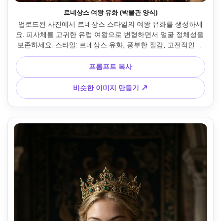
르네상스 여왕 유화 (박물관 양식)
업로드된 사진에서 르네상스 스타일의 여왕 유화를 생성하세
요. 피사체를 고귀한 유럽 여왕으로 변형하면서 얼굴 정체성을 
보존하세요. 스타일: 르네상스 유화, 풍부한 질감, 고전적인 색
상 팔레트. 조명: 깊은 그림자를 가진 부드러운 방향성 빛. 세부 
정보: 자수 왕실 드레스, 금 왕관, 미묘한 보석. 분위기: 예술적, 
프롬프트 복사
역사적, 우아하고 권위 있는. 매우 사실적이며 일러스트레이션
이나 만화 효과가 없습니다.
비슷한 이미지 만들기 ↗