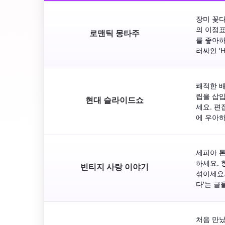
장미 꽃다
의 이정표 
로맨틱 몽타주
를 좋아하
러싸인 'H
쾌적한 배
립을 삽입
현대 슬라이드쇼
세요. 편
에 우아
세피아 톤
하세요. 
빈티지 사랑 이야기
섞이세요.
다'는 글
처음 만났