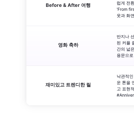
럽게 전환
Before & After 여행
'From 
웃과 화면
반지나 선
된 커플 
영화 축하
간의 넓은
용문으로 
낙관적인 
운 톤을 
재미있고 트렌디한 릴
고 표현적으
#Anniv