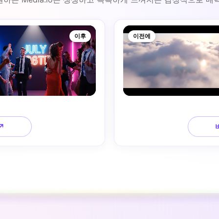
이후
이전에
↗