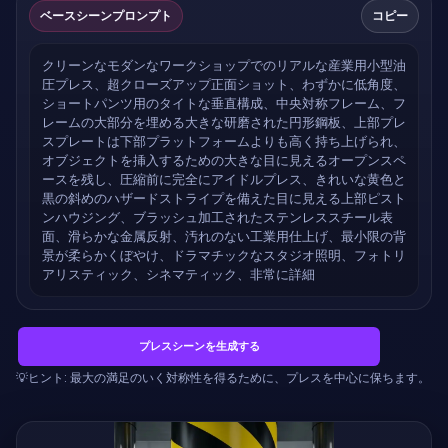
ベースシーンプロンプト
コピー
クリーンなモダンなワークショップでのリアルな産業用小型油
圧プレス、超クローズアップ正面ショット、わずかに低角度、
ショートパンツ用のタイトな垂直構成、中央対称フレーム、フ
レームの大部分を埋める大きな研磨された円形鋼板、上部プレ
スプレートは下部プラットフォームよりも高く持ち上げられ、
オブジェクトを挿入するための大きな目に見えるオープンスペ
ースを残し、圧縮前に完全にアイドルプレス、きれいな黄色と
黒の斜めのハザードストライプを備えた目に見える上部ピスト
ンハウジング、ブラッシュ加工されたステンレススチール表
面、滑らかな金属反射、汚れのない工業用仕上げ、最小限の背
景が柔らかくぼやけ、ドラマチックなスタジオ照明、フォトリ
アリスティック、シネマティック、非常に詳細
プレスシーンを生成する
💡ヒント: 最大の満足のいく対称性を得るために、プレスを中心に保ちます。