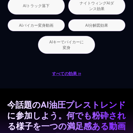
ナイトウィングAIダ
AIトラック落下
ンス効果
AIバイカー変身動画
AI分解図効果
AIキーでバイカーに
変身
すべての効果 ››
今話題のAI油圧プレストレンド
に参加しよう。
何でも粉砕され
る様子を一つの満足感ある動画