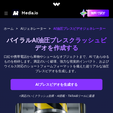
Media.io
無料で試す
ホーム
>
AIジェネレーター
>
AI油圧プレスビデオジェネレーター
バイラルAI油圧プレスクラッシュビ
デオを作成する
口紅や携帯電話から果物やシュールなオブジェクトまで、AI であらゆる
ものを粉砕します。満足のいく破壊、強力な視覚的インパクト、および
ウイルス対応のショートフォームフォーマットを備えた超リアルな油圧
プレスビデオを生成します。
AIプレスビデオを生成する
⚡満足のいくクラッシュ効果・AI搭載・TikTok&リールに最適