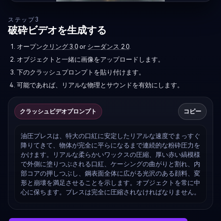
ステップ3
破砕ビデオを生成する
オープン
クリング 3.0
or
シーダンス 2.0
.
オブジェクトと一緒に画像をアップロードします。
下のクラッシュプロンプトを貼り付けます。
可能であれば、リアルな物理とサウンドを有効にします。
クラッシュビデオプロンプト
コピー
油圧プレスは、特大の口紅に安定したリアルな速度でまっすぐ
降りてきて、物体が完全に平らになるまで連続的な粉砕圧力を
かけます。リアルな柔らかいワックスの圧縮、厚い赤い縞模様
で外側に塗りつぶされる口紅、ケーシングの曲がりと割れ、内
部コアの押しつぶし、鋼表面全体に広がる光沢のある顔料、変
形と崩壊を満足させることを示します。オブジェクトを常に中
心に保ちます。プレスは完全に圧縮されなければなりません。