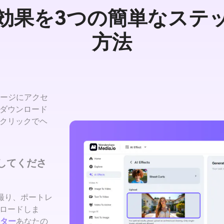
毛効果を3つの簡単なステ
方法
く
 のページにアクセ
ダウンロード
クリックでヘ
ドしてくださ
で自撮り、ポートレ
ロードしま
ーター
あなたの