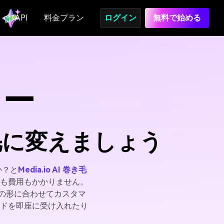
API
料金プラン
ログイン
無料で始める
ター
毛に変えましょう
か？と
Media.io AI 巻き毛
も費用もかかりません。
顔の形に合わせてカスタマ
ドを即座に受け入れたり