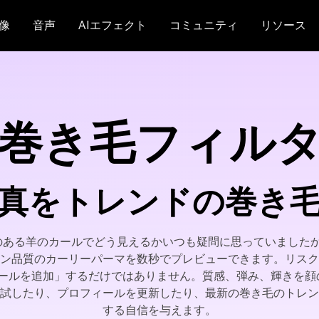
像
音声
AIエフェクト
コミュニティ
リソース
I巻き毛フィル
写真をトレンドの巻き
のある羊のカールでどう見えるかいつも疑問に思っていました
ン品質のカーリーパーマを数秒でプレビューできます。リスク
「カールを追加」するだけではありません。質感、弾み、輝きを
試したり、プロフィールを更新したり、最新の巻き毛のトレン
する自信を与えます。