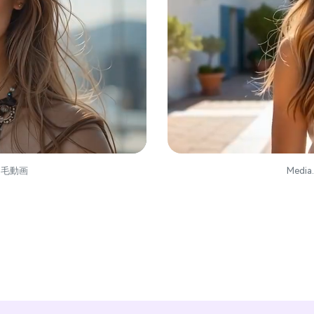
き毛動画
Med