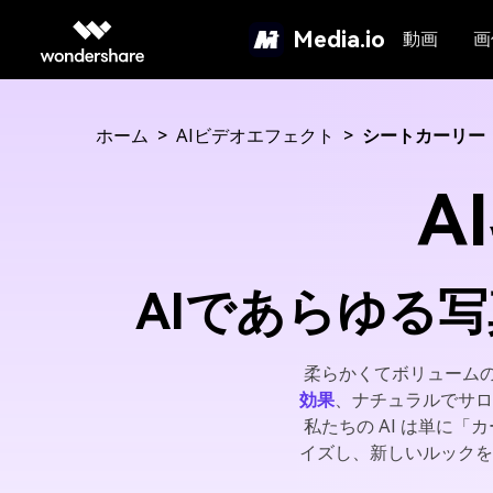
Media.io
動画
画
ホーム
>
AIビデオエフェクト
>
シートカーリー
A
AIであらゆる
柔らかくてボリューム
効果
、ナチュラルでサロ
私たちの AI は単に
イズし、新しいルックを