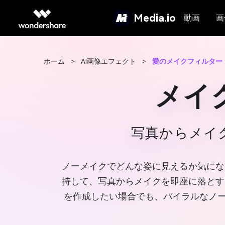
Media.io
動画
画
ホーム
>
AI画像エフェクト
>
愛のメイクフィルター
メイ
写真からメイ
ノーメイクでどんな姿に見えるか気にな
持して、写真からメイクを即座に落とす
を作成したい場合でも、バイラルなノー