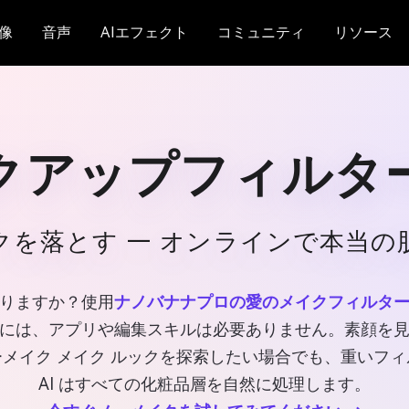
像
音声
AIエフェクト
コミュニティ
リソース
クアップフィルタ
クを落とす — オンラインで本当の
りますか？使用
ナノバナナプロの愛のメイクフィルタ
には、アプリや編集スキルは必要ありません。素顔を
メイク メイク ルックを探索したい場合でも、重いフ
AI はすべての化粧品層を自然に処理します。