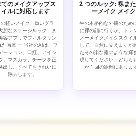
べてのメイクアップス
2 つのルック: 裸ま
タイルに対応します
ーメイク メイク
常の軽いメイク、重いグラ
生の本格的な外観のため
大胆なステージルック、ま
に裸の顔に行くか、トレ
美容アプリでフィルタリン
ノーメイクメイクスタイ
た写真 — 当社のAIは、フ
して、自然に見えますが
デーション、口紅、アイシ
たその楽な露のような輝
ウ、マスカラ、チークを正
現してください。どちら
検出し、すべてをきれいに
か 1 回の距離にありま
除去します。