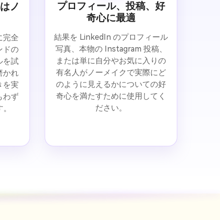
プロフィール、投稿、好
たはノ
奇心に最適
結果を LinkedIn のプロフィール
に完全
写真、本物の Instagram 投稿、
ンドの
または単に自分やお気に入りの
ルを試
有名人がノーメイクで実際にど
磨かれ
のように見えるかについての好
きを実
奇心を満たすために使用してく
もわず
ださい。
す。