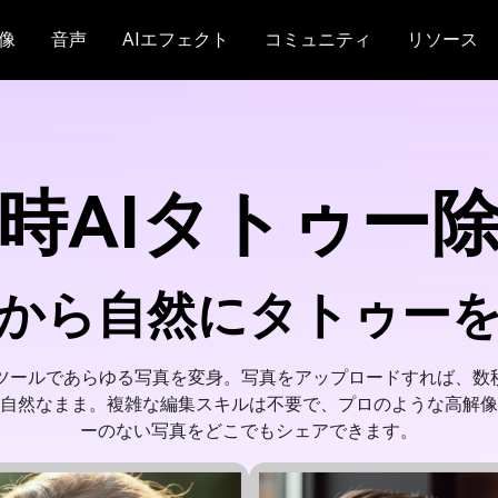
像
音声
AIエフェクト
コミュニティ
リソース
時AIタトゥー
から自然にタトゥー
ツールであらゆる写真を変身。写真をアップロードすれば、数
自然なまま。複雑な編集スキルは不要で、プロのような高解像
ーのない写真をどこでもシェアできます。