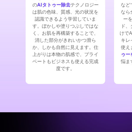
の
AIタトゥー除去
テクノロジー
など
は肌の色味、質感、光の状況を
なら
認識できるよう学習していま
ー
す。ぼかしや塗りつぶしではな
ド、
く、お肌を再構築することで、
けで
消した部分がきれいかつ滑ら
キレ
か、しかも自然に見えます。仕
使え
上がりは本物の肌感で、プライ
ゥー
ベートもビジネスも使える完成
悩ま
度です。