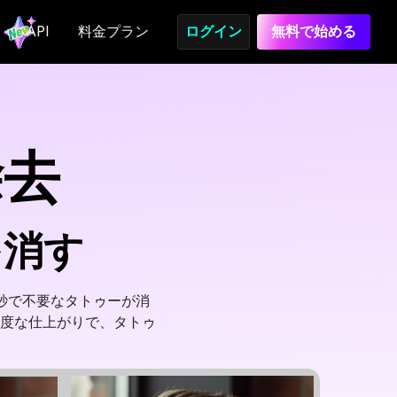
API
料金プラン
ログイン
無料で始める
除去
を消す
秒で不要なタトゥーが消
度な仕上がりで、タトゥ