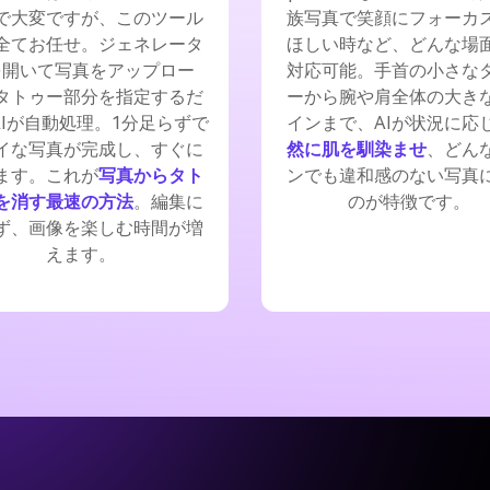
で大変ですが、このツール
族写真で笑顔にフォーカ
全てお任せ。ジェネレータ
ほしい時など、どんな場
を開いて写真をアップロー
対応可能。手首の小さな
タトゥー部分を指定するだ
ーから腕や肩全体の大き
AIが自動処理。1分足らずで
インまで、AIが状況に応
イな写真が完成し、すぐに
然に肌を馴染ませ
、どん
ます。これが
写真からタト
ンでも違和感のない写真
を消す最速の方法
。編集に
のが特徴です。
ず、画像を楽しむ時間が増
えます。