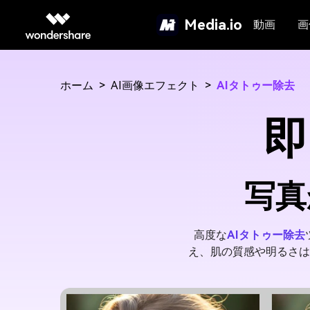
Media.io
動画
画
ホーム
>
AI画像エフェクト
>
AIタトゥー除去
即
写真
高度な
AIタトゥー除去
え、肌の質感や明るさは