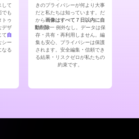
スして
きのプライバシーが何より大事
面でも
だと私たちは知っています。だ
タトゥ
から
画像はすべて７日以内に自
なデザ
動削除
— 例外なし。データは保
じて
自
存・共有・再利用しません。編
なシー
集も安心、プライバシーは保護
になる
されます。安全編集・信頼でき
る結果・リスクゼロが私たちの
約束です。