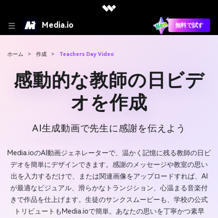
Media.io
無料で試す
ホーム
>
作成
>
Teachers Day Video
感動的な教師の日ビデ
オを作成
AI生成動画で先生に感謝を伝えよう
Media.ioのAI動画ジェネレーターで、温かく記憶に残る教師の日ビ
デオを簡単にデザインできます。感謝のメッセージや教室の思い
出を入力するだけで、または関連画像をアップロードすれば、AI
が最適なビジュアル、滑らかなトランジション、心温まる音楽付
きで作品を仕上げます。生徒のサンクスムービーも、学校の公式
トリビュートもMedia.ioで簡単。あなたの思いを丁寧かつ素早