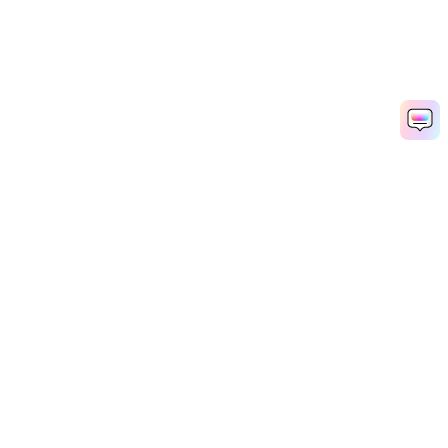
教師の日ビデオをすぐ作成
Media.io Online Tools Quality Rating：
4.7 (162,357 Votes)
Popular Tools