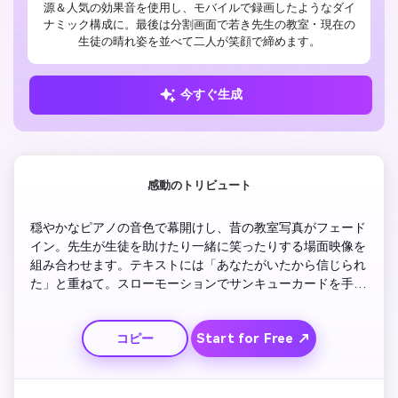
源＆人気の効果音を使用し、モバイルで録画したようなダイ
ナミック構成に。最後は分割画面で若き先生の教室・現在の
生徒の晴れ姿を並べて二人が笑顔で締めます。
今すぐ生成
感動のトリビュート
穏やかなピアノの音色で幕開けし、昔の教室写真がフェード
イン。先生が生徒を助けたり一緒に笑ったりする場面映像を
組み合わせます。テキストには「あなたがいたから信じられ
た」と重ねて。スローモーションでサンキューカードを手渡
すカットに転じ、最後は笑顔の連続モンタージュ、「ハッピ
ー教師の日」のテロップで締めます。全体を穏やかかつ心温
Start for Free ↗
コピー
まる雰囲気で進行し、懐かしさを引き出します。