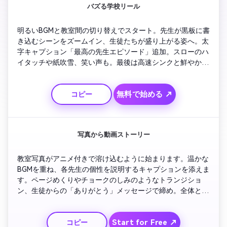
バズる学校リール
明るいBGMと教室間の切り替えでスタート。先生が黒板に書
き込むシーンをズームイン、生徒たちが盛り上がる姿へ。太
字キャプション「最高の先生エピソード」追加。スローのハ
イタッチや紙吹雪、笑い声も。最後は高速シンクと鮮やかな
「ハッピー教師の日 – 最高！」の文字。インスタリール向
けにテンポ速めで展開。
無料で始める ↗
コピー
写真から動画ストーリー
教室写真がアニメ付きで溶け込むように始まります。温かな
BGMを重ね、各先生の個性を説明するキャプションを添えま
す。ページめくりやチョークのしみのようなトランジショ
ン、生徒からの「ありがとう」メッセージで締め。全体とし
てスクラップブック風の手作り感溢れる感動的な動画に。
Start for Free ↗
コピー