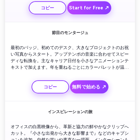
う。
Start for Free ↗
コピー
節目のモンタージュ
最初のバッジ、初めてのデスク、大きなプロジェクトのお祝
い写真からスタート。アップテンポの音楽に合わせてスピー
ディな転換を。主なキャリア日付を小さなアニメーションテ
キストで加えます。年を重ねるごとにカラーパレットが温か
みを増し、満ち足りた人生を象徴。送別イベントで同僚が乾
杯するシーンを挿入して、最後は「この旅路は永遠に祝福さ
無料で始める ↗
コピー
れるべき」というテキストで締めくくり。
インスピレーションの旅
オフィスの白黒映像から、革新と協力の鮮やかなクリップへ
カット。『小さな出発から大きな影響まで』などのキャプシ
ョンを追加。自然な笑いや素直な一場面、メンターシーンも