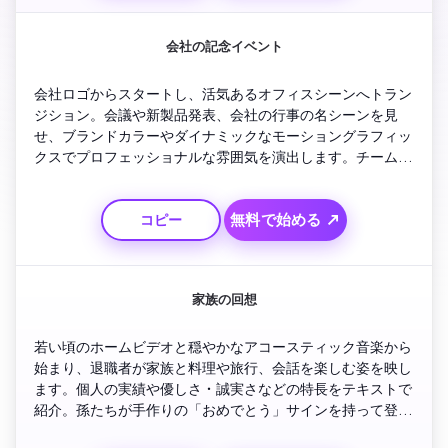
会社の記念イベント
会社ロゴからスタートし、活気あるオフィスシーンへトラン
ジション。会議や新製品発表、会社の行事の名シーンを見
せ、ブランドカラーやダイナミックなモーショングラフィッ
クスでプロフェッショナルな雰囲気を演出します。チームメ
イトのコメントから「献身」や「リーダーシップ」などの価
値観をハイライト。ラストは「ご退職おめでとう—あなたに
無料で始める ↗
コピー
感謝！」というテキストで締めくくり。全体的に明るく前向
きな動画に仕上げます。
家族の回想
若い頃のホームビデオと穏やかなアコースティック音楽から
始まり、退職者が家族と料理や旅行、会話を楽しむ姿を映し
ます。個人の実績や優しさ・誠実さなどの特長をテキストで
紹介。孫たちが手作りの「おめでとう」サインを持って登
場。ゆったりしたテンポで全ての瞬間を大切に映しましょ