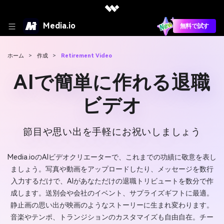
Media.io
無料で試す
ホーム
>
作成
>
Retirement Video
AIで簡単に作れる退職
ビデオ
節目や思い出を手軽にお祝いしましょう
Media.ioのAIビデオクリエーターで、これまでの功績に敬意を表し
ましょう。写真や動画をアップロードしたり、メッセージを数行
入力するだけで、AIがあなただけの退職トリビュートを数分で作
成します。送別会や会社のイベント、サプライズギフトに最適。
静止画の思い出が映画のようなストーリーに生まれ変わります。
音楽やテンポ、トランジションのカスタマイズも自由自在。チー