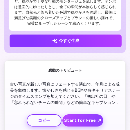
ど、穏やかで丁寧な行動のモンタージュを流します。テンポ
は意図的にゆったりとし、全ての瞬間が本物らしく感じられ
ます。自然光と落ち着いた色調で穏やかさを強調し、最後は
満足げな笑顔のクローズアップとブランコの優しい揺れで、
完璧にループしたシーンで締めくくります。
今すぐ生成
感動のトリビュート
古い写真が新しい写真にフェードする演出で、年月による成
長を象徴します。懐かしさを感じるBGMや各キャリアステー
ジのタイムスタンプを加えてください。「初出社の日」や
「忘れられないチームの瞬間」などの簡単なキャプションも
効果的。複数人の写真で笑顔や成功、笑いを示し、ラストは
退職者の温かい笑顔をクロースアップで映しましょう。
Start for Free ↗
コピー