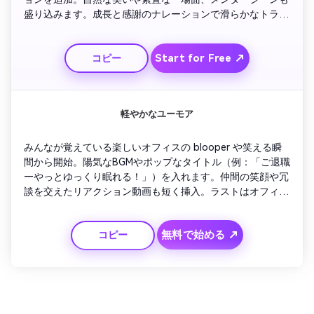
盛り込みます。成長と感謝のナレーションで滑らかなトラン
ジションを入れ、締めは職場に沈む夕日を背にした希望の風
景で。
Start for Free ↗
コピー
軽やかなユーモア
みんなが覚えている楽しいオフィスの blooper や笑える瞬
間から開始。陽気なBGMやポップなタイトル（例：「ご退職
—やっとゆっくり眠れる！」）を入れます。仲間の笑顔や冗
談を交えたリアクション動画も短く挿入。ラストはオフィス
のドアから手を振って退社する様子を明るい音楽で演出。
「新しい冒険を心から楽しんで！」のテキストで締めましょ
無料で始める ↗
コピー
う。