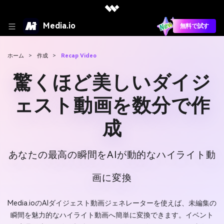
Media.io
無料で試す
ホーム
>
作成
>
Recap Video
驚くほど美しいダイジ
ェスト動画を数分で作
成
あなたの最高の瞬間をAIが動的なハイライト動
画に変換
Media.ioのAIダイジェスト動画ジェネレーターを使えば、未編集の
瞬間を魅力的なハイライト動画へ簡単に変換できます。イベント