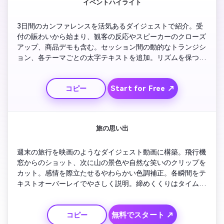
イベントハイライト
3日間のカンファレンスを活気あるダイジェストで紹介。受
付の賑わいから始まり、観客の反応やスピーカーのクローズ
アップ、商品デモも含む。セッション間の動的なトランジシ
ョン、各テーマごとの太字テキストを追加。リズムを保つた
め拍手の短いカットを混ぜ、エンディングにはブランドオー
バーレイ。アップビートなアウトロ音楽とスクリーン上のあ
Start for Free ↗
コピー
りがとうメッセージで締めくくり。
旅の思い出
週末の旅行を映画のようなダイジェスト動画に構築。飛行機
窓からのショット、次に山の景色や自然な笑いのクリップを
カット。感情を際立たせるやわらかい色調補正。各瞬間をテ
キストオーバーレイでやさしく説明。締めくくりはタイムラ
プスの夕焼け。テンポは自然で懐かしい雰囲気に、
Instagram Reelsに最適。
無料でスタート ↗
コピー