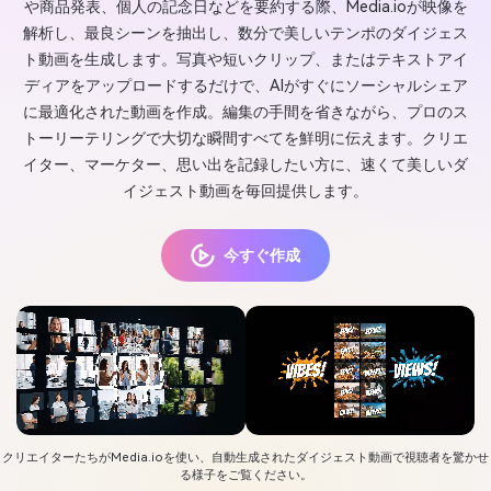
や商品発表、個人の記念日などを要約する際、Media.ioが映像を
解析し、最良シーンを抽出し、数分で美しいテンポのダイジェス
ト動画を生成します。写真や短いクリップ、またはテキストアイ
ディアをアップロードするだけで、AIがすぐにソーシャルシェア
に最適化された動画を作成。編集の手間を省きながら、プロのス
トーリーテリングで大切な瞬間すべてを鮮明に伝えます。クリエ
イター、マーケター、思い出を記録したい方に、速くて美しいダ
イジェスト動画を毎回提供します。
今すぐ作成
クリエイターたちがMedia.ioを使い、自動生成されたダイジェスト動画で視聴者を驚かせ
る様子をご覧ください。