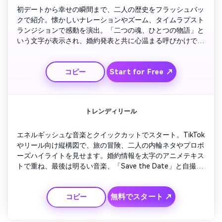
初デートから幸せの瞬間まで、二人の歴史をフラッシュバッ
クで紹介。懐かしいナレーションやズーム、タイムラプスト
ランジションで感動を演出。「二つの魂、ひとつの物語」と
いう文字が表示され、婚約発表と共に心温まる呼びかけで締
めくくり。
Start for Free ↗
コピー
トレンディリール
エネルギッシュな音楽とクイックカットでスタート。TikTok
やリール向け縦構図で、旅の冒険、二人の内輪ネタやプロポ
ーズハイライトを見せます。婚約情報を太字のアニメテキス
トで重ね、最後は明るい音楽、「Save the Date」と自撮り
で自然体のハッピーさを伝えます。
無料でスタート ↗
コピー