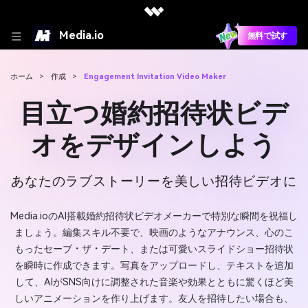
Media.io
無料で試す
ホーム
>
作成
>
Engagement Invitation Video Maker
目立つ婚約招待状ビデ
オをデザインしよう
あなたのラブストーリーを美しい招待ビデオに
Media.ioのAI搭載婚約招待状ビデオメーカーで特別な瞬間を祝福し
ましょう。編集スキル不要で、映画のようなアナウンス、心のこ
もったセーブ・ザ・デート、または可愛いスライドショー招待状
を瞬時に作成できます。写真をアップロードし、テキストを追加
して、AIがSNS向けに調整された音楽や効果とともに驚くほど美
しいアニメーションを作り上げます。友人を招待したい場合も、