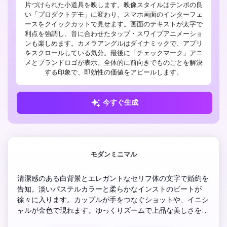
片づけられた小道具を映します。映像スタイルはテンポの良
い「プロダクトデモ」に変わり、スマホ画面のインターフェ
ースをクイックカットで見せます。画面のテキストが太字で
利点を強調し、音に合わせたタップ・スワイプアニメーショ
ンも楽しめます。カメラアングルはダイナミックで、アプリ
をスクロールしている気分。最後に「チェックマーク」アニ
メとブランドロゴが表示。全体的に前向きでものごとを解決
する印象で、即効性の価値をアピールします。
今すぐ生成
モダンミニマル
清潔感のある白背景とエレガントなセリフ体の文字で婚約を
告知。淡いパステルカラーと柔らかなインストのビートが
徐々に入ります。カップルが手をつなぐショットや、イニシ
ャルが金色で現れます。ゆっくりズームで上品な美しさを演
出し、最後は日付とRSVPをモダンなフォントで表示、