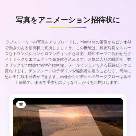
写真をアニメーション招待状に
ラブストーリーの写真をアップロードし、Media.ioの画像からビデオAI
で動きのある招待状に変換しましょう。この機能は、静止写真をスムー
ズなトランジションやロマンティックな音楽、婚約テーマに合わせたダ
イナミックなエフェクトで命を吹き込みます。お気に入りの瞬間が、数
クリックでInstagramやWhatsApp、メールでシェアできる招待ビデオに
変わります。テンプレートのデザインや編集者を雇うことなく、簡単に
思い出に残る発表ができます。画像からビデオへのワークフローは素早
く簡単で、まるで手作りのような仕上がりをお届けします。
前