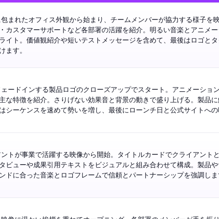
に包まれたオフィス外観から始まり、チームメンバーが協力する様子を
・カスタマーサポートなど各部署の活躍を紹介。明るい音楽とアニメー
ライト。価値観紹介や短いテストメッセージを含めて、最後はロゴとタ
けます。
フェードインする製品ロゴのクローズアップでスタート。アニメーショ
主な特徴を紹介。さりげない効果音と背景の動きで盛り上げる。製品に
はシーケンスを速めて勢いを増し、最後にローンチ日と公式サイトへの
アントが事業で活躍する映像から開始。タイトルカードでクライアント
タビューや成果引用テキストをビジュアルと組み合わせて構成。製品や
ンドに合った音楽とロゴフレームで信頼とパートナーシップを強調しま