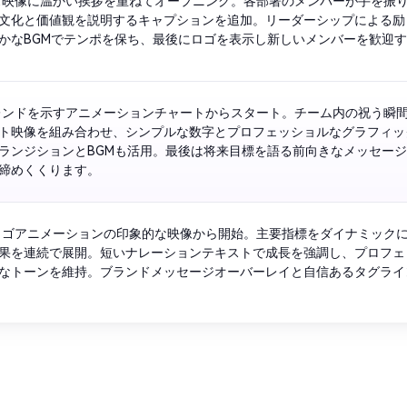
ス映像に温かい挨拶を重ねてオープニング。各部署のメンバーが手を振
文化と価値観を説明するキャプションを追加。リーダーシップによる励
かなBGMでテンポを保ち、最後にロゴを表示し新しいメンバーを歓迎
レンドを示すアニメーションチャートからスタート。チーム内の祝う瞬
ト映像を組み合わせ、シンプルな数字とプロフェッショルなグラフィッ
ランジションとBGMも活用。最後は将来目標を語る前向きなメッセー
締めくくります。
ロゴアニメーションの印象的な映像から開始。主要指標をダイナミック
果を連続で展開。短いナレーションテキストで成長を強調し、プロフェ
なトーンを維持。ブランドメッセージオーバーレイと自信あるタグライ