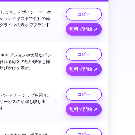
映します。デザイン・マーケ
コピー
ションテキストで会社の節
グラインの表示でブランド
無料で開始 ↗
コピー
ンキャプションや大胆なビジ
触れる顧客の短い映像も挿
呼びかけを表示。
無料で開始 ↗
コピー
とパートナーシップを紹介。
サービスの活躍も映し出
す。
無料で開始 ↗
コピー