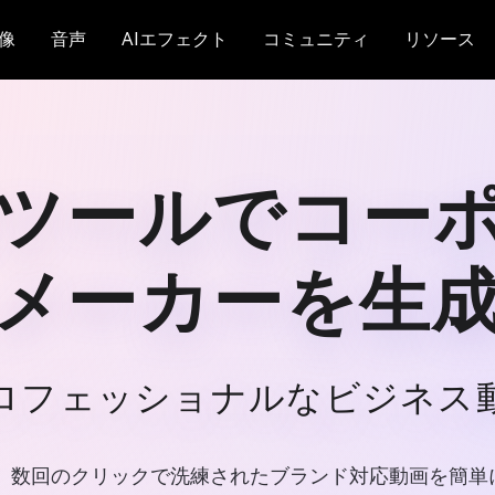
像
音声
AIエフェクト
コミュニティ
リソース
Iツールでコー
メーカーを生
ロフェッショナルなビジネス
カーは、数回のクリックで洗練されたブランド対応動画を