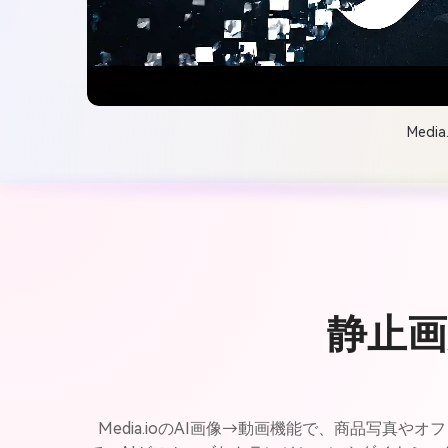
Med
静止
Media.ioのAI画像→動画機能で、商品写