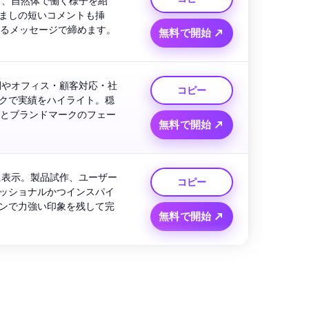
り、自然体で働く様子を紹
ましの短いコメントも挿
するメッセージで締めます。
無料で開始 ↗
間やオフィス・顧客対応・社
コピー
クで実績をハイライト。穏
ジとブランドマークのフェー
無料で開始 ↗
に表示。製品試作、ユーザー
コピー
ッショナルかつインスパイ
ンで力強い印象を残して完
無料で開始 ↗