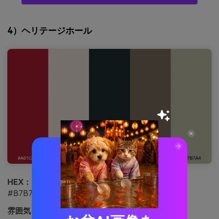
4）ヘリテージホール
HEX：
#A61C2D #E7DFD5 #1E2D2F #7A6C5D
#B7B7A4
雰囲気：
学問的、温かい、タイムレス