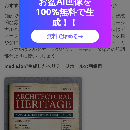
お盆AI画像を
おすすめ用途：
大学パンフレットや卒業生向けページ
100%無料で生
知的で安定感のある色合いは、古い図書館や革製品、伝統
成！！
的な雰囲気を想起させます。見出しや区切り線にはカージ
ナルとパーチメントを使い、本文やナビゲーションにはデ
無料で始める→
ィープティールを。トープやセージグレーがパレットを穏
やかにまとめ、長文も読みやすくなります。ポイント：カ
ージナルはプルクオートやバッジ、主要データなどの強調
部分だけに使いましょう。
media.ioで生成したヘリテージホールの画像例