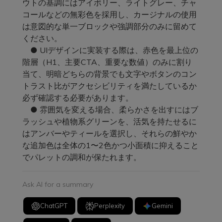
ウトの基調にはアイボリー、ライトグレー、チャ
コールなどの無彩色を採用し、カージナルの使用
は意図的な単一ブロックや強調部分のみに留めて
ください。
● UIデザインに実装する際は、赤色を最上位の
階層（H1、主要CTA、重要な数値）のみに割り
当て、明暗どちらの背景でも文字やボタンのコン
トラスト比がアクセシビリティを満たしているか
必ず確認する必要があります。
● 雰囲気を変える場合、柔らかさを出すにはブ
ラッシュや植物系グリーンを、活気を持たせるに
はアンバーやティールを選択し、それらの鮮やか
な追加色は全体の1〜2色かつ小面積に抑えること
でパレットの調和が保たれます。
Ask AI for a summary
ChatGPT
Perplexity
Gemini