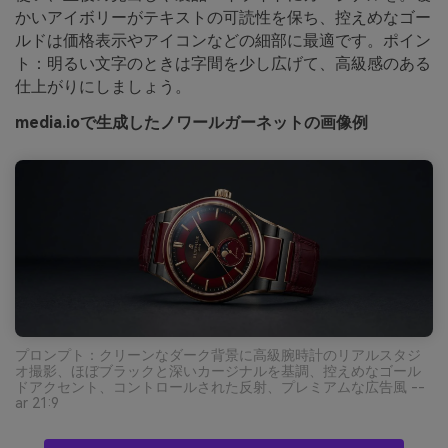
かいアイボリーがテキストの可読性を保ち、控えめなゴー
ルドは価格表示やアイコンなどの細部に最適です。ポイン
ト：明るい文字のときは字間を少し広げて、高級感のある
仕上がりにしましょう。
media.ioで生成したノワールガーネットの画像例
プロンプト：クリーンなダーク背景に高級腕時計のリアルスタジ
オ撮影、ほぼブラックと深いカージナルを基調、控えめなゴール
ドアクセント、コントロールされた反射、プレミアムな広告風 --
ar 21:9