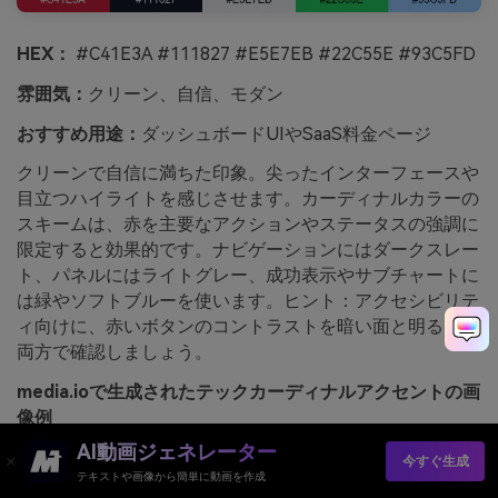
HEX：
#C41E3A #111827 #E5E7EB #22C55E #93C5FD
雰囲気：
クリーン、自信、モダン
おすすめ用途：
ダッシュボードUIやSaaS料金ページ
クリーンで自信に満ちた印象。尖ったインターフェースや
目立つハイライトを感じさせます。カーディナルカラーの
スキームは、赤を主要なアクションやステータスの強調に
限定すると効果的です。ナビゲーションにはダークスレー
ト、パネルにはライトグレー、成功表示やサブチャートに
は緑やソフトブルーを使います。ヒント：アクセシビリテ
ィ向けに、赤いボタンのコントラストを暗い面と明るい面
両方で確認しましょう。
media.ioで生成されたテックカーディナルアクセントの画
像例
AI動画ジェネレーター
今すぐ生成
テキストや画像から簡単に動画を作成