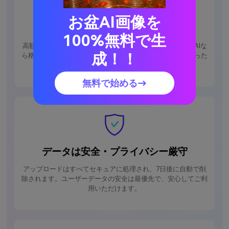
お盆AI画像を
お手頃価格
100%無料で生
高額なツールや編集ソフトは必要ありません。Media.ioのAIな
成！！
ら格安で高品質、シェアも簡単な動画をすぐ作れます―使った
分だけのお支払いモデルです。
無料で始める→
データは安全・プライバシー厳守
アップロードはすべてセキュアに処理され、7日後に自動で削
除されます。ユーザーデータの安全は最優先で、安心してご利
用いただけます。