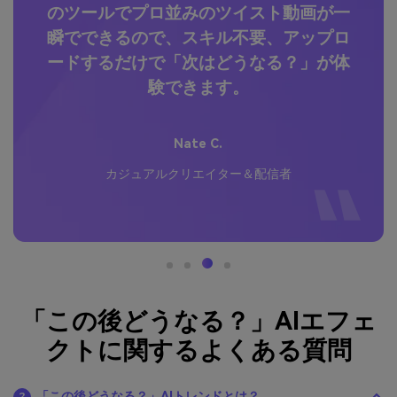
くれ
のツールでプロ並みのツイスト動画が一
ア
いい
瞬でできるので、スキル不要、アップロ
い
スマ
ードするだけで「次はどうなる？」が体
パ
験できます。
Nate C.
カジュアルクリエイター＆配信者
「この後どうなる？」AIエフェ
クトに関するよくある質問
「この後どうなる？」AIトレンドとは？