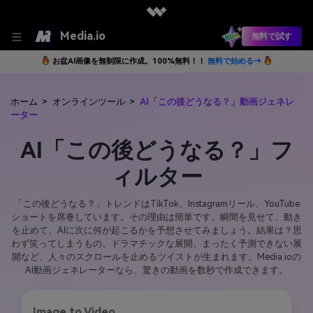
Media.io
無料で試す
お盆AI画像を無制限に作成。100%無料！！
無料で始める→
ホーム
>
オンラインツール
>
AI「この後どうなる？」動画ジェネレ
ーター
AI「この後どうなる？」フ
ィルター
「この後どうなる？」トレンドはTikTok、Instagramリール、YouTube
ショートを席巻しています。その理由は簡単です。瞬間を見せて、動き
を止めて、AIに次に何が起こるかを予想させてみましょう。結果は？思
わず笑ってしまうもの、ドラマチックな展開、まったく予測できない展
開など、人々のスクロールを止めるツイストが生まれます。Media.ioの
AI動画ジェネレーターなら、驚きの動画を数秒で作成できます。
Image to Video