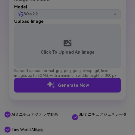
Model
Wan 2.2
Upload Image
Click To Upload An Image
Support upload format: jpg, png, jpeg, webp, gif, heic
images up to 50 MB, with a minimum width/height of 300 px.
Generate Now
3Dミニチュアジェネレータ
AIミニチュアジオラマ動画
ー
Tiny World AI動画