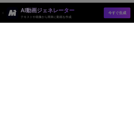
AI動画ジェネレーター
今すぐ生成
テキストや画像から簡単に動画を作成
Media.ioオンラインツール品質評価：
4.7 ( 162,357票)
AI動画ジェネレーター
AI画像ジェネレーター
AI音楽ジェネレーター
AIテンプレート＆フィルター