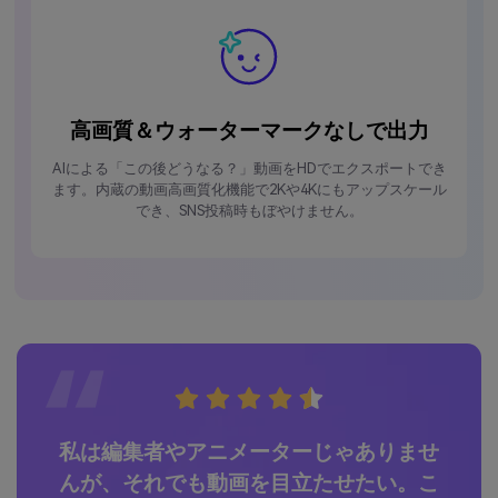
高画質＆ウォーターマークなしで出力
AIによる「この後どうなる？」動画をHDでエクスポートでき
ます。内蔵の動画高画質化機能で2Kや4Kにもアップスケール
でき、SNS投稿時もぼやけません。
か予
私は編集者やアニメーターじゃありませ
以
ョン
んが、それでも動画を目立たせたい。こ
何