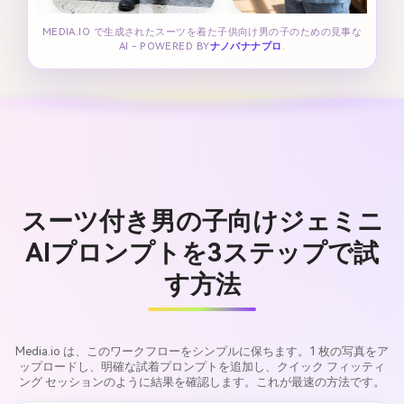
MEDIA.IO で生成されたスーツを着た子供向け男の子のための見事な
AI - POWERED BY
ナノバナナプロ
.
スーツ付き男の子向けジェミニ
AIプロンプトを3ステップで試
す方法
Media.io は、このワークフローをシンプルに保ちます。1 枚の写真をア
ップロードし、明確な試着プロンプトを追加し、クイック フィッティ
ング セッションのように結果を確認します。これが最速の方法です。