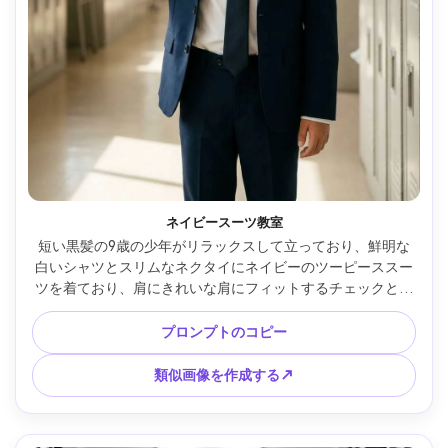
ネイビースーツ教室
短い黒髪の9歳の少年がリラックスして立っており、鮮明な
白いシャツとスリムなネクタイにネイビーのツーピーススー
ツを着ており、肩にきれいな肩にフィットするチェックと裾
がフレームにどのように座っているかを示しています。背景: 
ロッカー付きの明るい学校の廊下、柔らかいウィンドウライ
プロンプトのコピー
ト、Sony A7IV 50mm、ウエストアップフレーム、ナチュラ
ルシャドウ、フォトリアルな肌の質感、編集カラーグレーデ
類似画像を作成する↗
ィング --ar 4:5