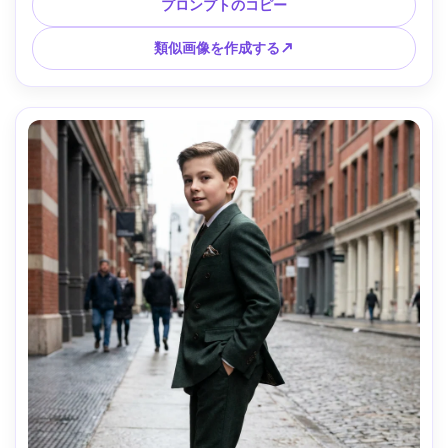
リムライトを備えた柔らかい環境光、Nikon Z8 85mm、ミッ
プロンプトのコピー
ドショット、高解像度、自然な影、フレームに自然にドレー
プされた衣服 --ar 4:5
類似画像を作成する↗