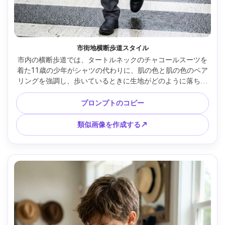
市街地横断歩道スタイル
市内の横断歩道では、タートルネックのチャコールスーツを
着た11歳の少年がシャツの代わりに、肌の色と肌の色のペア
リングを強調し、歩いているときに生地がどのように落ちる
かを強調しています。曇りの日光、Nikon Z8 50mm、全身フ
レーム、モーションフリーズ、リアルな布の折り目、フレー
プロンプトのコピー
ムに自然にドレープされた衣服 --ar 4:5
類似画像を作成する↗