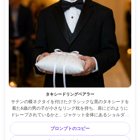
タキシードリングベアラー
サテンの蝶ネクタイを付けたクラシックな黒のタキシードを
着た6歳の男の子が小さなリング枕を持ち、肩にどのように
ドレープされているかと、ジャケット全体にあるショルダー
フィットのチェックを強調しています。設定：結婚式場の通
路、暖かい金色の室内照明、Nikon Z6II 85mm、浅い被写界
プロンプトのコピー
深度、鋭い目、フォトリアルな肌質感、フレームに自然にド