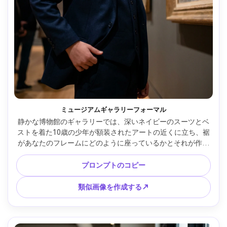
ミュージアムギャラリーフォーマル
静かな博物館のギャラリーでは、深いネイビーのスーツとベ
ストを着た10歳の少年が額装されたアートの近くに立ち、裾
があなたのフレームにどのように座っているかとそれが作り
出すシルエットを強調しています。ソフトギャラリー照明、
Sony A7R V 85mm、縦構成、シャープな生地質感、リアルな
プロンプトのコピー
肌の色合い --ar 4:5
類似画像を作成する↗