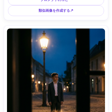
ト、フォトリアルな肌の質感、フレームに自然にドレープさ
れた衣服 --ar 4:5
類似画像を作成する↗