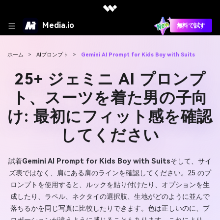
Media.io
無料で試す
ホーム
>
AIプロンプト
>
Gemini AI Prompt for Kids Boy with Suits
25+ ジェミニ AI プロンプ
ト、スーツを着た男の子向
け: 最初にフィット感を確認
してください
試着
Gemini AI Prompt for Kids Boy with Suits
そして、サイ
ズ表ではなく、肩にある肩のラインを確認してください。25 のプ
ロンプトを使用すると、ルックを貼り付けたり、オプションを生
成したり、ラペル、ネクタイの選択肢、生地がどのように並んで
落ちるかを同じ写真に比較したりできます。色は正しいのに、プ