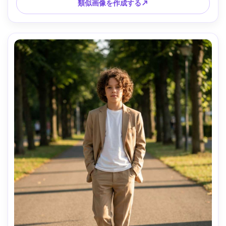
レープされた衣服 --ar 4:5
類似画像を作成する↗