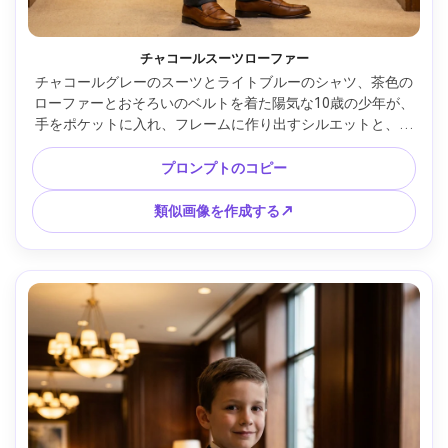
チャコールスーツローファー
チャコールグレーのスーツとライトブルーのシャツ、茶色の
ローファーとおそろいのベルトを着た陽気な10歳の少年が、
手をポケットに入れ、フレームに作り出すシルエットと、生
地が肘に落ちる様子を強調しています。設定：ブティックフ
ィッティングエリア、暖かいオーバーヘッドライティング、
プロンプトのコピー
Canon R5 85mm f/1.8、4分の3ポートレート、シャープな焦
点、リアルな布質感 --ar 4:5
類似画像を作成する↗