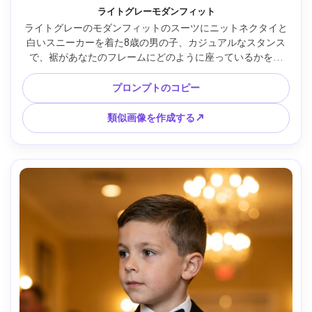
ライトグレーモダンフィット
ライトグレーのモダンフィットのスーツにニットネクタイと
白いスニーカーを着た8歳の男の子、カジュアルなスタンス
で、裾があなたのフレームにどのように座っているかを示
し、明確な体のプロポーションテスト。設定: 微妙なグラデ
ーションを備えたすっきりとしたスタジオ背景、ソフトボッ
プロンプトのコピー
クス照明、Canon R6 50mm、中央構成、自然な影、リアルな
ファブリック織り --ar 4:5
類似画像を作成する↗