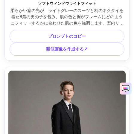
ソフトウィンドウライトフィット
柔らかい窓の光が、ライトグレーのスーツと柄のネクタイを
着た8歳の男の子を包み、肌の色と裾がフレームにどのよう
にフィットするかに合わせた肌の色を強調します。室内リビ
ング キヤノン R5 85mm スリークォーターフレーム リアルな
布質感 高解像度 --ar 4:5
プロンプトのコピー
類似画像を作成する↗