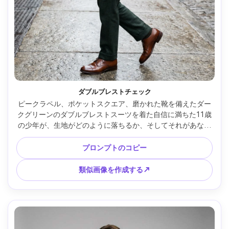
ダブルブレストチェック
ピークラペル、ポケットスクエア、磨かれた靴を備えたダー
クグリーンのダブルブレストスーツを着た自信に満ちた11歳
の少年が、生地がどのように落ちるか、そしてそれがあなた
のフレームに作り出すシルエットを明らかにするためにわず
かに向きを変えます。設定: 街の歩道、曇りの拡散光、Sony 
プロンプトのコピー
A7R V 35mm、全身フレーム、鮮明なディテール、フォトリ
アルな仕上げ --ar 4:5
類似画像を作成する↗