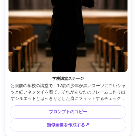
学校講堂ステージ
公演前の学校の講堂で、12歳の少年が黒いスーツに白いシャ
ツと細いネクタイを着て、それがあなたのフレームに作り出
すシルエットとはっきりとした肩にフィットするチェックを
示しています。ソフトフォーロフ付きステージスポットライ
ト、Sony A7IV 85mm、ミッドショット、シャープフォーカ
プロンプトのコピー
ス、自然な影 --ar 4:5
類似画像を作成する↗