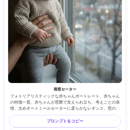
雨窓セーター
フォトリアリスティックな赤ちゃんポートレート、赤ちゃん
の特徴一貫、赤ちゃんが窓際で支えられ立ち、考えごとの表
情、太めオートミールセーターに柔らかなレギンス、窓の雨
粒がボケを作り、冷たい曇りの日光で穏やかな補助光、
Fujifilm GFX 100S、80mm f/1.7、三分身フレーミング、柔ら
プロンプトをコピー
かいコントラスト、リアルな肌やニットの質感、控えめな配