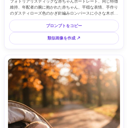
フォトリアリスティックな赤ちゃんポートレート、同じ特徴
維持、年配者の腕に抱かれた赤ちゃん、平穏な表情、手作り
のダスティローズ色のかぎ針編みロンパースに小さな木ボタ
ン、背景：居心地よい肘掛け椅子とニットブランケット、温
かいランプ光と穏やかな減光、Leica SL2-S、50mm f/1.4、
プロンプトをコピー
赤ちゃんと手に寄ったトリミング、柔らかなボケ、さりげな
い粒子感、生き生きした肌質、親密な思い出感 --ar 4:5
類似画像を作成 ↗