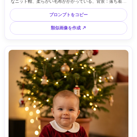
なニット帽、柔らかい毛布がかかっている、背景：落ち着い
た病室のボケとニュートラルな配色、柔らかなオーバーヘッ
ド光とさりげない窓光、Canon 5D Mark IV、85mm f/1.8、ト
プロンプトをコピー
ップサイドアングル、繊細なハイライト、リアルな新生児肌
質、静かな感謝の感情、ドキュメンタリーリアリズム --ar 
類似画像を作成 ↗
4:5