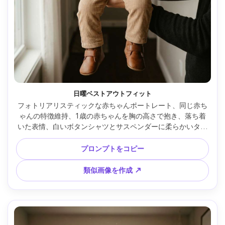
日曜ベストアウトフィット
フォトリアリスティックな赤ちゃんポートレート、同じ赤ち
ゃんの特徴維持、1歳の赤ちゃんを胸の高さで抱き、落ち着
いた表情、白いボタンシャツとサスペンダーに柔らかいタン
カラーのパンツ、小さな革靴、背景：フォーカスがぼやけた
家族写真の飾られた静かな廊下、柔らかな窓光、Nikon Z8、
プロンプトをコピー
85mm f/1.8、クローズポートレート構図、さりげないビネッ
ト、温かいノスタルジックトーン、リアルな生地の折り目、
類似画像を作成 ↗
シャープなフォーカス、自然な肌質 --ar 4:5