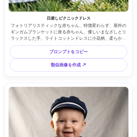
日差しピクニックドレス
フォトリアリスティックな赤ちゃん、特徴変わらず、屋外の
ギンガムブランケットに座る赤ちゃん、優しいまなざしとリ
ラックスした手、ライトコットンドレスに小花柄、柔らかな
風で生地が揺れる、背景：緑の芝生と遠くの木がぼやけて、
明るい自然光に穏やかなレフ板補助、Fujifilm X-T5、56mm 
プロンプトをコピー
f/1.2、三分身構図、軽やかなカラーグレーディング、リアル
な肌や生地のしわ、甘い夏の思い出感 --ar 4:5
類似画像を作成 ↗