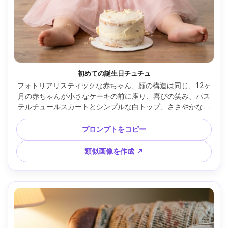
初めての誕生日チュチュ
フォトリアリスティックな赤ちゃん、顔の構造は同じ、12ヶ
月の赤ちゃんが小さなケーキの前に座り、喜びの笑み、パス
テルチュールスカートとシンプルな白トップ、ささやかなリ
ボンヘアバンド、背景：最小限の誕生日飾りとぼやけた柔ら
かい風船、明るいが柔らかなスタジオストロボ光、Canon 
プロンプトをコピー
EOS R3、70mm f/2、中央ポートレート構図、クリーンなハ
イライト、リアルなパン屑とフロスティング質感、温かい祝
類似画像を作成 ↗
祭感がありながら不自然でない --ar 4:5