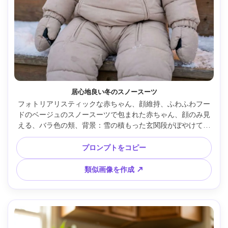
居心地良い冬のスノースーツ
フォトリアリスティックな赤ちゃん、顔維持、ふわふわフー
ドのベージュのスノースーツで包まれた赤ちゃん、顔のみ見
える、バラ色の頬、背景：雪の積もった玄関段がぼやけて、
寒い日光に近くのドアから暖かい反射、Nikon Z6II、50mm 
f/1.8、クローズアップポートレート構図、息のような雰囲気
プロンプトをコピー
がさりげなく見える、自然な影、高詳細、安全で居心地よい
冬の思い出 --ar 4:5
類似画像を作成 ↗