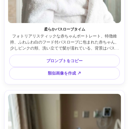
柔らかバスローブタイム
フォトリアリスティックな赤ちゃんポートレート、特徴維
持、ふわふわ白のフード付バスローブに包まれた赤ちゃん、
少しピンクの頬、洗い立てで髪が濡れている、背景はバスル
ームの出入口がぼやけて、明るい拡散自然光、Sony A7III、
50mm f/1.8、クローズアップ構図、清潔な白と暖かい肌色、
プロンプトをコピー
リアルな水の艶、穏やかな居心地よい雰囲気、高解像度で目
にシャープな焦点 --ar 4:5
類似画像を作成 ↗