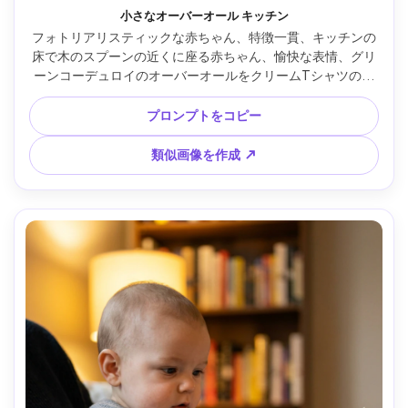
小さなオーバーオール キッチン
フォトリアリスティックな赤ちゃん、特徴一貫、キッチンの
床で木のスプーンの近くに座る赤ちゃん、愉快な表情、グリ
ーンコーデュロイのオーバーオールをクリームTシャツの上
に着て、背景：日差しの差すキッチンキャビネットがぼやけ
て、午前中の窓光、Sony A7IV、35mm f/1.8、低アングル自
プロンプトをコピー
然構図、暖かい色味、リアルなコーデュロイの質感、家族の
日常ムード、シャープな焦点 --ar 4:5
類似画像を作成 ↗