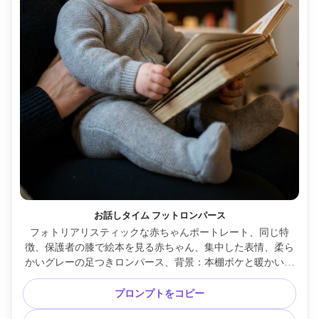
お話しタイム フットロンパース
フォトリアリスティックな赤ちゃんポートレート、同じ特
徴、保護者の膝で絵本を見る赤ちゃん、集中した表情、柔ら
かいグレーの足つきロンパース、背景：本棚ボケと暖かいラ
ンプ光、暖かい実用照明とミックス、Canon R5、50mm 
f/1.2、赤ちゃんと本の端に寄り気味トリミング、優しいコン
プロンプトをコピー
トラスト、リアルな肌と生地、読み聞かせの安全感 --ar 4:5