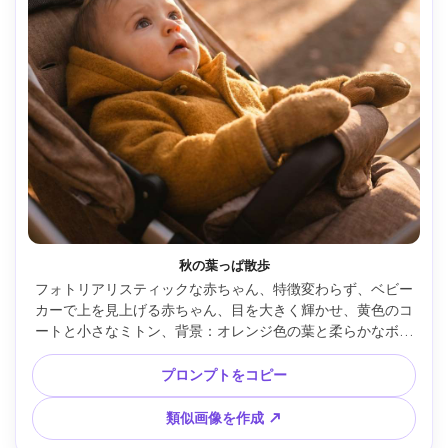
秋の葉っぱ散歩
フォトリアリスティックな赤ちゃん、特徴変わらず、ベビー
カーで上を見上げる赤ちゃん、目を大きく輝かせ、黄色のコ
ートと小さなミトン、背景：オレンジ色の葉と柔らかなボケ
のある公園道、午後のゴールデンアワー、Nikon D850、
85mm f/1.4、ポートレート構図、優しいレンズフレア、温か
プロンプトをコピー
いシネマティックグレーディング、リアルなコート生地と自
然な影、家族でのお出かけ感 --ar 4:5
類似画像を作成 ↗