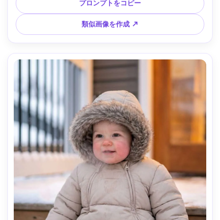
光、Canon R6、85mm f/2、胸上構図、シャープなエディト
プロンプトをコピー
リアルルック、リアルな縫製と肌質、明るい懐かしポートレ
ート気分 --ar 4:5
類似画像を作成 ↗