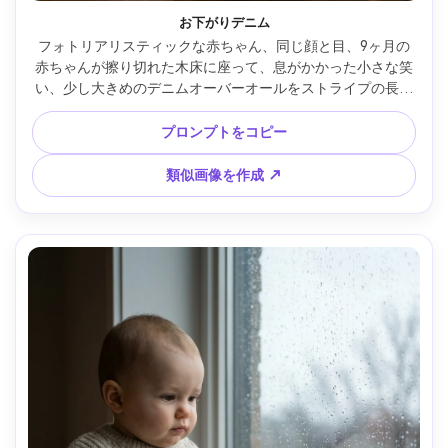
お下がりデニム
フォトリアリスティックな赤ちゃん、同じ顔と目、9ヶ月の
赤ちゃんが擦り切れた木床に座って、息がかかった小さな笑
い、少し大きめのデニムオーバーオールをストライプの長袖
シャツの上に着て、リアルさのため一つだけストラップがゆ
るい、背景：日光差し込むリビングで塵が舞い、ゴールデン
プロンプトをコピー
アワーの逆光と柔らかな縁光、Sony A1、35mm f/1.4、赤ち
ゃん目線の低いアングル、自然な構図、フィルム調カラーグ
類似画像を作成 ↗
レーディング、自然な影、高詳細 --ar 4:5