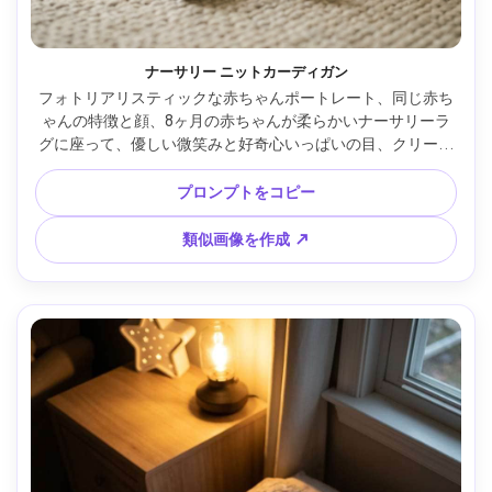
ナーサリー ニットカーディガン
フォトリアリスティックな赤ちゃんポートレート、同じ赤ち
ゃんの特徴と顔、8ヶ月の赤ちゃんが柔らかいナーサリーラ
グに座って、優しい微笑みと好奇心いっぱいの目、クリーム
色のニットカーディガンをセージ色のロンパースの上に着
て、かわいい靴下、自然なふわふわ髪、木製ベビーベッドと
プロンプトをコピー
モビールが背景にぼんやり、朝の窓明かりと柔らかな影、
Sony A7IV、85mm f/1.4、浅い被写界深度、赤ちゃんの目の
類似画像を作成 ↗
高さでウエストアップ、温かいフィルム調カラーグレーディ
ング、さりげない粒子感、リアルな肌質と自然なハイライ
ト、目にシャープなフォーカス、やさしいノスタルジックな
雰囲気 --ar 4:5