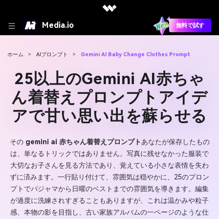
Media.io
無料で試す
ホーム
>
AIプロンプト
>
Gemini AI Baby Change Clothes Prompt
25以上のGemini AI赤ちゃ
ん着替えプロンプトアイデ
アで甘い思い出を蘇らせる
その
gemini ai 赤ちゃん着替えプロンプト
あなたが保存したもの
は、単なるトリックではありません。写真に残せなかった服装で
大切なお子さんを見る方法であり、覚えている小さな表情を失わ
ずに済みます。一行貼り付けて、雰囲気は穏やかに、25のプロン
プトでパジャマから日曜のベストまでの雰囲気を導きます。編集
が過度に洗練されすぎることもありますが、これは温かみや粒子
感、本物の影を目指し、古い家族アルバムの一ページのような仕