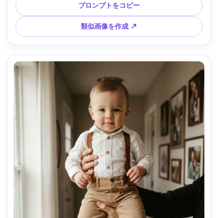
の光とナイトライトのボケ、暖かいタングステン光にかすか
プロンプトをコピー
な窓の月明かり、Canon R5、50mm f/1.2、トップダウンア
ングル、中心構図、自然な影、穏やかなシネマティックカラ
類似画像を作成 ↗
ーグレード、高解像度、エディトリアルリアリズム、安心感
ある一日の終わりの感情 --ar 4:5