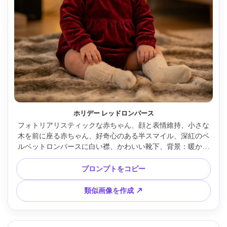
ホリデー レッドロンパース
フォトリアリスティックな赤ちゃん、顔と表情維持、小さな
木を前に座る赤ちゃん、好奇心のある半スマイル、深紅のベ
ルベットロンパースに白い襟、かわいい靴下、背景：暖かい
電飾ボケとぼやけた飾り、居心地よいタングステン光、Sony 
A7R V、85mm f/1.4、浅い被写界深度、中央ポートレート構
プロンプトをコピー
図、豊かなカラーグレーディング、リアルなベルベット質
感、懐かしいホリデー気分 --ar 4:5
類似画像を作成 ↗