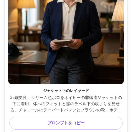
ジャケット下のレイヤード
35歳男性。クリーム色ポロをネイビーの非構造ジャケットの
下に着用、体へのフィットと襟のラペル下の収まりを見せ
る。チャコールのテーパードパンツとブラウンの靴、ホテル
ロビー、暖かい間接光とリムライト、Sony A7R V、85mm 
f/2、中間フレーム、自然な肌感、シャープフォーカス、洗練
プロンプトをコピー
された雰囲気、服が自然に体に沿う --ar 4:5