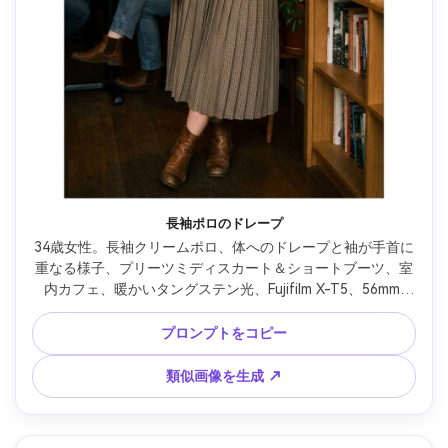
長袖ポロのドレープ
34歳女性。長袖クリームポロ、体へのドレープと袖が手首に
重なる様子、プリーツミディスカート＆ショートブーツ、室
内カフェ、暖かいタングステン光、Fujifilm X-T5、56mm 
f/1.2、自然な影、シャープフォーカス、居心地良く洗練され
た雰囲気 --ar 4:5
プロンプトをコピー
類似画像を生成 ↗