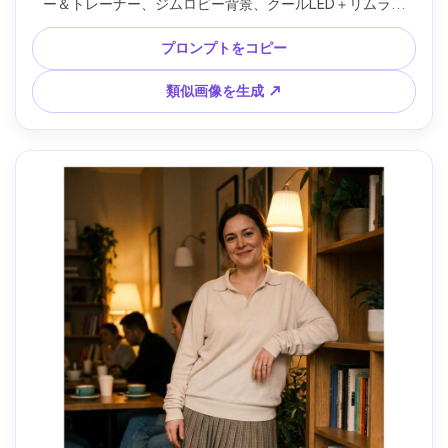
ー＆トレーナー、ジムロビー背景、クールLED＋リムライ
ト、Canon R5、50mm f/1.8、鮮明ディテール、自然な肌
感、集中した雰囲気 --ar 4:5
プロンプトをコピー
類似画像を生成 ↗