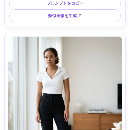
スタジオ背景とソフトボックス、リムライト、Canon R5、
プロンプトをコピー
50mm f/2、鮮明なディテール、自然な影、ニュートラルなカ
ラー、決断に集中した雰囲気 --ar 4:5
類似画像を生成 ↗