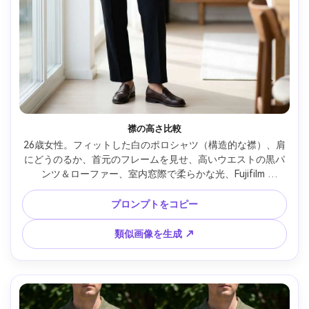
襟の高さ比較
26歳女性。フィットした白のポロシャツ（構造的な襟）、肩
にどうのるか、首元のフレームを見せ、高いウエストの黒パ
ンツ＆ローファー、室内窓際で柔らかな光、Fujifilm 
GFX100、80mm f/1.7、クリーンな背景、胸～腰フレーム、
自然な肌感、シャープフォーカス、控えめエディトリアル --
プロンプトをコピー
ar 4:5
類似画像を生成 ↗