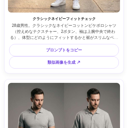
クラシックネイビーフィットチェック
28歳男性。クラシックなネイビーコットンピケポロシャツ
（控えめなテクスチャー、2ボタン、袖は上腕中央で終わ
る）、体型にどのようにフィットするかと裾がスリムなベー
ジュチノの上にどうのるかを見せる、白革スニーカーとミニ
マル腕時計、都市の歩道で屋外、ゴールデンアワーの柔らか
プロンプトをコピー
い影、Sony A7IV、85mm f/1.4、浅い被写界深度、ウエスト
～全身フレーム、冷静で自信ある雰囲気、自然な肌感、エデ
類似画像を生成 ↗
ィトリアルカラーグレーディング、高解像度、シャープフォ
ーカス --ar 4:5