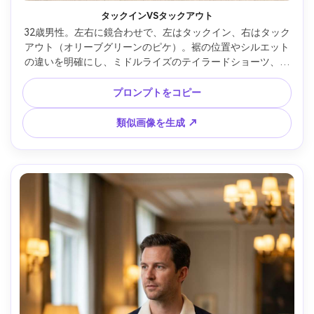
タックインVSタックアウト
32歳男性。左右に鏡合わせで、左はタックイン、右はタック
アウト（オリーブグリーンのピケ）。裾の位置やシルエット
の違いを明確にし、ミドルライズのテイラードショーツ、ベ
ルト、ロートップスニーカーと組み合わせる。明るい屋外日
陰の光、Nikon Z8、70mm f/2.8、全身フレーム、リアルなシ
プロンプトをコピー
ワと影、比較しやすい鮮明なカラー --ar 4:5
類似画像を生成 ↗