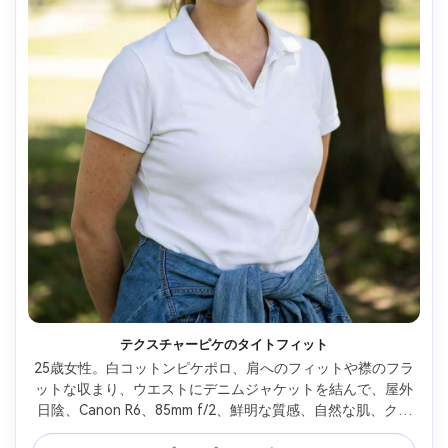
テクスチャーピケのタイトフィット
25歳女性。白コットンピケポロ、肩へのフィットや襟のフラ
ットな収まり、ウエストにデニムジャケットを結んで、屋外
日陰、Canon R6、85mm f/2、鮮明な質感、自然な肌、クリ
ーンなエディトリアル、服が自然にフレームに沿う --ar 4:5