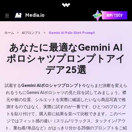
Media.io
無料で試す
ホーム
>
AIプロンプト
>
Gemini AI Polo Shirt Prompt
あなたに最適なGemini AI
ポロシャツプロンプトアイ
デア25選
試着する
Gemini AIポロシャツプロンプト
今ならまだ決断を変えら
れるうちにGemini AIポロシャツの見た目を試してみましょう。襟
元や裾の位置、シルエットを実際に確認したいなら商品写真で推
測するのではなく、実際に試すのが一番です。ひとつのプロンプ
トを貼り付けて、購入前に結果を並べて比較できます。このペー
ジではフィット感の違い（スリム/リラックス、タックイン/アウ
ト、重ね着/単品など）がはっきり分かる25個のプロンプトをご紹