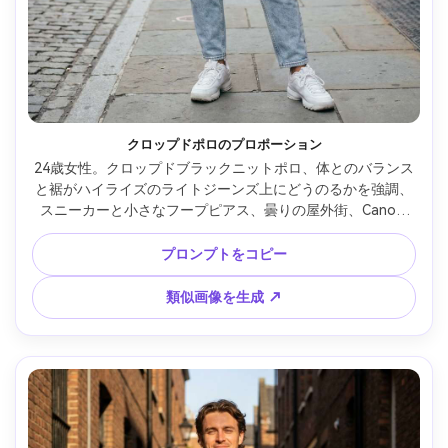
クロップドポロのプロポーション
24歳女性。クロップドブラックニットポロ、体とのバランス
と裾がハイライズのライトジーンズ上にどうのるかを強調、
スニーカーと小さなフープピアス、曇りの屋外街、Canon 
R6、35mm f/2、ややローアングル、自然な影、リアルなニ
ット感、自信ある雰囲気 --ar 4:5
プロンプトをコピー
類似画像を生成 ↗