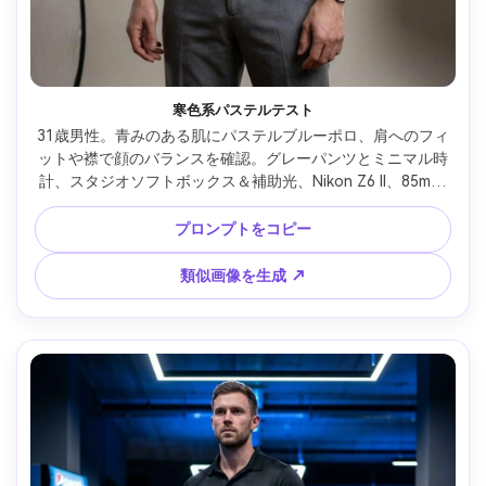
寒色系パステルテスト
31歳男性。青みのある肌にパステルブルーポロ、肩へのフィ
ットや襟で顔のバランスを確認。グレーパンツとミニマル時
計、スタジオソフトボックス＆補助光、Nikon Z6 II、85mm 
f/2、タイト構図、シャープフォーカス、自然な影、穏やかな
雰囲気、服が自然にフレームに沿う、柔らかな映画風ライテ
プロンプトをコピー
ィング --ar 4:5
類似画像を生成 ↗