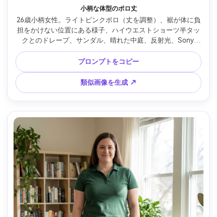
小柄な体型のポロ丈
26歳小柄女性。ライトピンクポロ（丈を調整）、裾が体に負
担をかけない位置にある様子、ハイウエストショーツ半タッ
クとのドレープ、サンダル、晴れた中庭、反射光、Sony 
A7C II、50mm f/2、シャープフォーカス、明るい自然な雰囲
気 --ar 4:5
プロンプトをコピー
類似画像を生成 ↗