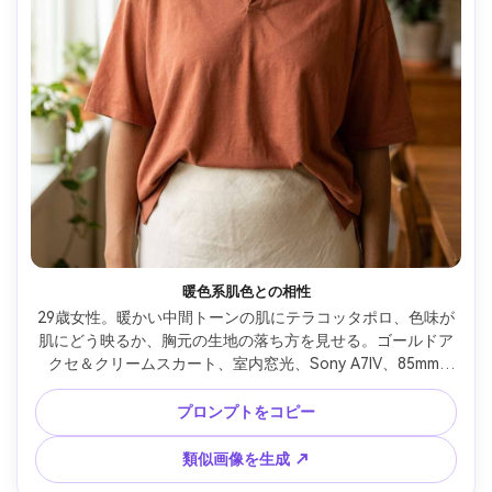
暖色系肌色との相性
29歳女性。暖かい中間トーンの肌にテラコッタポロ、色味が
肌にどう映るか、胸元の生地の落ち方を見せる。ゴールドア
クセ＆クリームスカート、室内窓光、Sony A7IV、85mm 
f/1.8、ソフトボケ、自然な肌感、エディトリアルカラー、服
が自然にフレームに沿う --ar 4:5
プロンプトをコピー
類似画像を生成 ↗