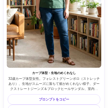
カーブ体型・生地のめくれなし
32歳カーブ体型女性。フォレストグリーンポロ（ストレッチ
あり）、生地がスムーズに落ちて裾がめくれない様子、ダー
クストレートジーンズ＆ブロックヒールサンダル、室内日
光、Canon R5、35mm f/2、目線フレーム、自然な影、リア
ルな肌感 --ar 4:5
プロンプトをコピー