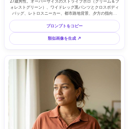
27歳男性。オーバーサイズのストライプポロ（クリーム＆フ
ォレストグリーン）、ワイドレッグ黒パンツとクロスボディ
バッグ、レトロスニーカー、都市路地背景、夕方の指向性
光、Leica SL2、50mm f/1.8、シャープフォーカス、リアル
な折り目、リラックスした雰囲気 --ar 4:5
プロンプトをコピー
類似画像を生成 ↗