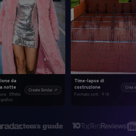
zione da
Time-lapse di
 a notte
costruzione
Crea s
Create Similar ↗
na · Effetto
Formato corti · 9:16
grafico