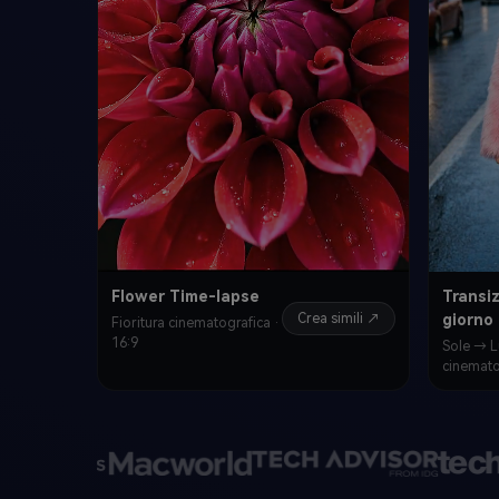
Flower Time-lapse
Transi
giorno
Crea simili ↗
Fioritura cinematografica ·
16:9
Sole → Lu
cinemato