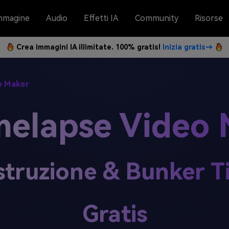
mmagine
Audio
Effetti IA
Community
Risorse
Crea immagini IA illimitate. 100% gratis!
Inizia gratis→
o Maker
melapse Video
struzione & Bunker 
Gratis