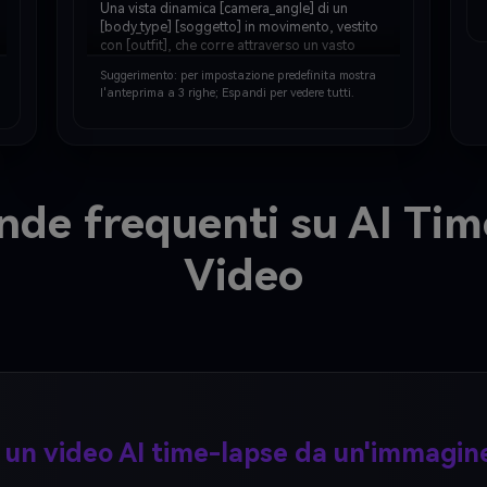
Una vista dinamica [camera_angle] di un 
[body_type] [soggetto] in movimento, vestito 
con [outfit], che corre attraverso un vasto 
[colore] [ambiente]. Cattura l'intero corpo a 
Suggerimento: per impostazione predefinita mostra
metà passo, con [environment_detail] 
l'anteprima a 3 righe; Espandi per vedere tutti.
calciando intorno ai [suoi/lei/loro] piedi. Lo 
s…
de frequenti su AI Tim
Video
 un video AI time-lapse da un'immagin