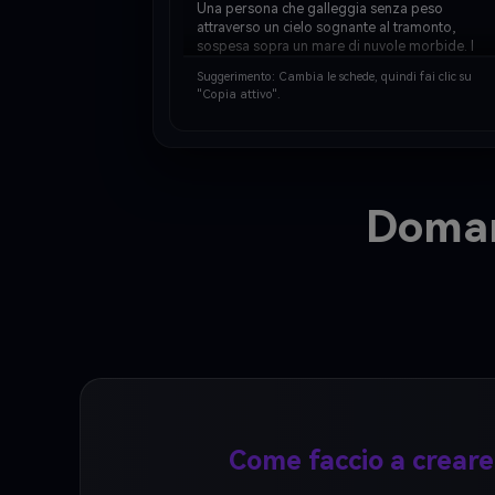
Una persona che galleggia senza peso 
attraverso un cielo sognante al tramonto, 
sospesa sopra un mare di nuvole morbide. I 
loro capelli scorrono liberamente nel vento 
Suggerimento: Cambia le schede, quindi fai clic su
mentre cadono o volano nell'aria con le 
"Copia attivo".
braccia graziosamente tese. Il cielo è dipinto 
in cald…
Doman
Come faccio a creare