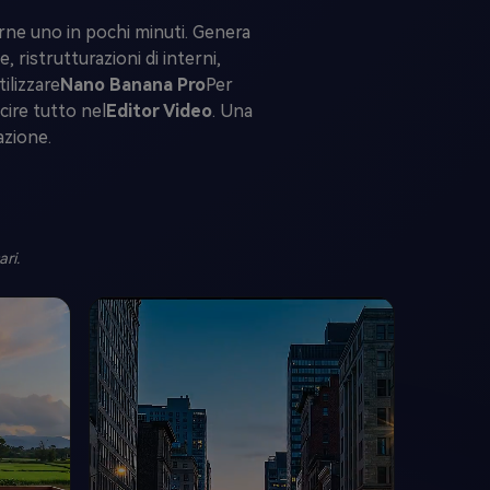
farne uno in pochi minuti. Genera
 ristrutturazioni di interni,
ilizzare
Nano Banana Pro
Per
ire tutto nel
Editor Video
. Una
azione.
ri.