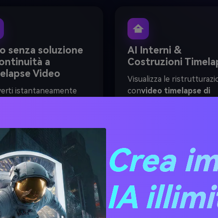
o senza soluzione
AI Interni &
continuità a
Costruzioni Timela
elapse Video
Visualizza le ristrutturazi
erti istantaneamente
con
video timelapse di
enze di immagini in video
interni ai
capabilità o
o. nostro
Foto a
mostrare l'evoluzione es
lapse video
Il motore
con
Artificiale intelligen
ea i fotogrammi e agevola
Costruzione timelapse
Crea i
ansizioni per una
video
Strumenti. Perfett
zione visiva di alta qualità
architetti e designer.
a modifica manuale.
IA illim