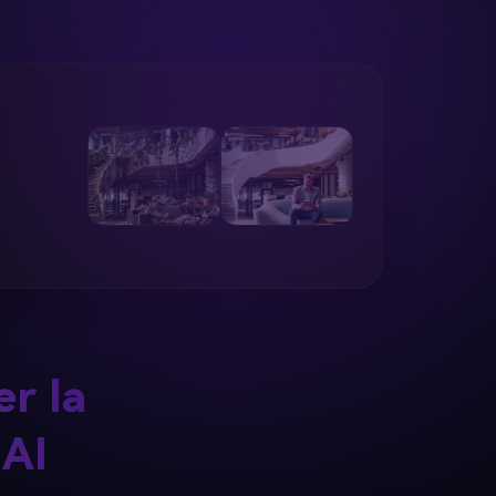
er la
 AI