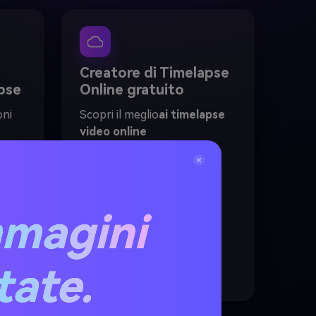
Creatore di Timelapse
pse
Online gratuito
oni
Scopri il meglio
ai timelapse
video online
gratis
strumento Non è
terna
richiesta l'installazione del
za
software: basta caricare,
generare e scaricare il
mmagini
o per
tuo
bunker timelapse ai
video
Senza filigrana.
itate.