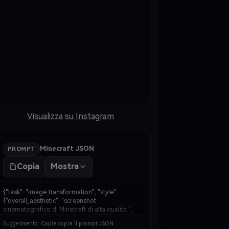
Visualizza su Instagram
Minecraft JSON
PROMPT
Copia
Mostra
{"task": "image_transformation", "style": 
{"overall_aesthetic": "screenshot 
cinematografico di Minecraft di alta qualità.", 
"rendering_technique": "Mixed-media: 
Suggerimento: Copia copia il prompt JSON
soggetto fotorealistico incorporato in un 