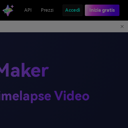
API
Prezzi
Accedi
Inizia gratis
 Maker
Timelapse Video