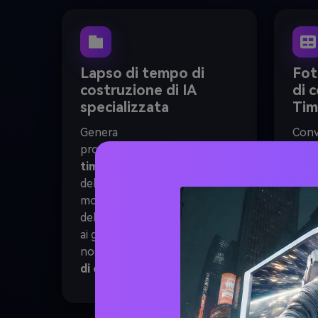
Lapso di tempo di
Fot
costruzione di IA
di 
specializzata
Tim
Genera
Conv
professionale
Costruzione
sequ
timelapse AI
Video dalle foto
fluid
del progetto. Perfetto per
time
monitorare l'avanzamento
allin
della costruzione, dai bunker
le tr
ai grattacieli, utilizzando il
narra
nostro
Generatore di video
senz
di costruzione AI
.