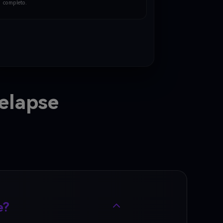
completo.
ambiente basato su voxel."}, "subject_rules": 
{"main_subj…
elapse
e?