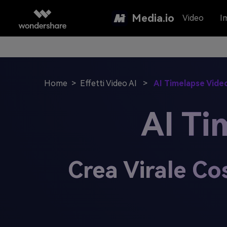
Media.io
Video
I
Home
>
Effetti Video AI
>
AI Timelapse Vide
AI Ti
Crea Virale Co