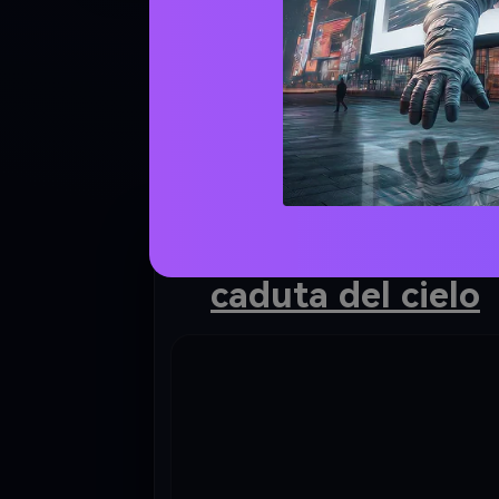
Guarda es
Tendenza della
caduta del cielo